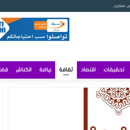
ى مشاريع قوانين ومراسيم لتعزيز ريادة الأعمال والمحتوى المحلي وإصلاح التوثيق
تحقيقات
اقتصاد
ثقافة
رياضة
الكناش
قضاي