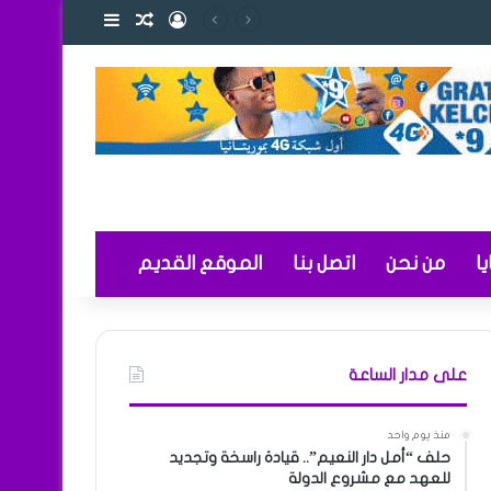
تسجيل الدخول
مقال عشوائي
إضافة عمود ج
 والتعليم
ا
من نحن
اتصل بنا
الموقع القديم
على مدار الساعة
منذ يوم واحد
حلف “أمل دار النعيم”.. قيادة راسخة وتجديد
للعهد مع مشروع الدولة