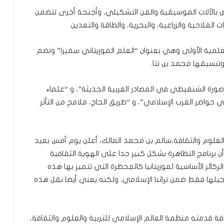
اص بالآلات الموسيقية والفن التشكيلي، وأجنحة أخرى تتضمن
ات الفلاحية والزراعية، والبحرية، والطاقة والتعدين.
العلمية الأولى وهي بعنوان “العلم الموريتاني سفيرا” وتضم
وتنسيقها محمد بن تتا.
صورة الشنقيطي في المصادر العربية الحديثة”، و “علماء
ي حواضر الغرب الإسلامي”، و “طريق الحاج، ملامح من التأثر
والعلوم والثقافة،سالم بن محمد المالك، أعلن يوم أمس بعيد
أن برنامج التظاهرة بشكل كبير جدا على الهوية الثقافية
لركائز الأساسية لموريتانيا كالمحظرة التي تتميز بها هذه
سجيلها فقط ضمن تراثنا الإسلامي، ولكنه يعني أيضا نقل هذه
افة قدمته منظمة العالم الإسلامي للتربية والعلوم والثقافة،