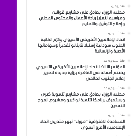
منذ يومين
مجلس الوزراء يصادق على مشاريع قوانين
ومراسيم لتعزيز ريادة الأعمال والمحتوى المحلي
وإصلاح التوثيق والتعليم
منذ أسبوع واحد
اتحاد الإعلاميين الأفريقي الآسيوي يكرّم الكاتبة
الجنوب سودانية إستيلا قايتانو تقديراً لإسهاماتها
الأدبية والإنسانية
منذ أسبوع واحد
المؤتمر الثالث لاتحاد الإعلاميين الأفريقي الآسيوي
يختتم أعماله في القاهرة برؤية جديدة لتعزيز
إعلام الجنوب العالمي
منذ أسبوع واحد
مجلس الوزراء يصادق على مشاريع تنموية كبرى
ويستعرض برنامجًا لتنمية نواذيبو ومشروع العوج
للتعدين
منذ أسبوع واحد
المساعدة الافتراضية “حوراء” تبهر متدربي اتحاد
الإعلاميين الأفرو آسيوى