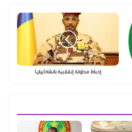
إحباط محاولة إنقلابية باتشاد(بيان)