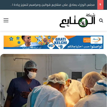
مجلس الوزراء يصادق على مشاريع قوانين ومراسيم لتعزيز ريادة الأعمال والمحتوى المحلي وإصلاح التوثيق والتعليم
بحث عن
الق