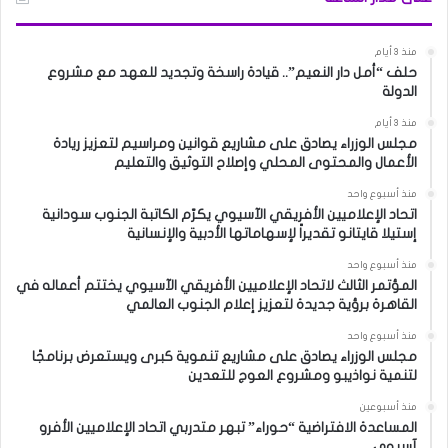
منذ 3 أيام
حلف “أمل دار النعيم”.. قيادة راسخة وتجديد للعهد مع مشروع
الدولة
منذ 3 أيام
مجلس الوزراء يصادق على مشاريع قوانين ومراسيم لتعزيز ريادة
الأعمال والمحتوى المحلي وإصلاح التوثيق والتعليم
منذ أسبوع واحد
اتحاد الإعلاميين الأفريقي الآسيوي يكرّم الكاتبة الجنوب سودانية
إستيلا قايتانو تقديراً لإسهاماتها الأدبية والإنسانية
منذ أسبوع واحد
المؤتمر الثالث لاتحاد الإعلاميين الأفريقي الآسيوي يختتم أعماله في
القاهرة برؤية جديدة لتعزيز إعلام الجنوب العالمي
منذ أسبوع واحد
مجلس الوزراء يصادق على مشاريع تنموية كبرى ويستعرض برنامجًا
لتنمية نواذيبو ومشروع العوج للتعدين
منذ أسبوعين
المساعدة الافتراضية “حوراء” تبهر متدربي اتحاد الإعلاميين الأفرو
آسيوى