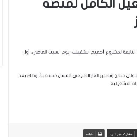
غيل الكامل لمنصة
المتابع:قالت شركة Golar LNG Limited إن منصة FLNG التابعة لمشروع آحميم استقبلت، يوم السبت الماضي، أول
تولى شحن وتصدير الغاز الطبيعي المسال مستقبلاً، وذلك بعد
مشاركة عبر البريد
طباعة