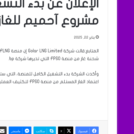
الإعلان عن بدء التش
مشروع آحميم للغاز
يناير 22, 2025
شحنة غاز من منصة FPSO التي تديرها شركة bp.
وأكدت الشركة بدء التشغيل الكامل للمنصة، التي ست
اعتماد الغاز المستلم من منصة FPSO لتكثيف العمليات التشغيلية.
فيسبوك
X
سكايب
ماسنجر