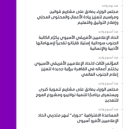
منذ يوم واحد
مجلس الوزراء يصادق على مشاريع قوانين
ومراسيم لتعزيز ريادة الأعمال والمحتوى المحلي
وإصلاح التوثيق والتعليم
منذ أسبوع واحد
اتحاد الإعلاميين الأفريقي الآسيوي يكرّم الكاتبة
الجنوب سودانية إستيلا قايتانو تقديراً لإسهاماتها
الأدبية والإنسانية
منذ أسبوع واحد
المؤتمر الثالث لاتحاد الإعلاميين الأفريقي الآسيوي
يختتم أعماله في القاهرة برؤية جديدة لتعزيز
إعلام الجنوب العالمي
منذ أسبوع واحد
مجلس الوزراء يصادق على مشاريع تنموية كبرى
ويستعرض برنامجًا لتنمية نواذيبو ومشروع العوج
للتعدين
منذ أسبوع واحد
المساعدة الافتراضية “حوراء” تبهر متدربي اتحاد
الإعلاميين الأفرو آسيوى