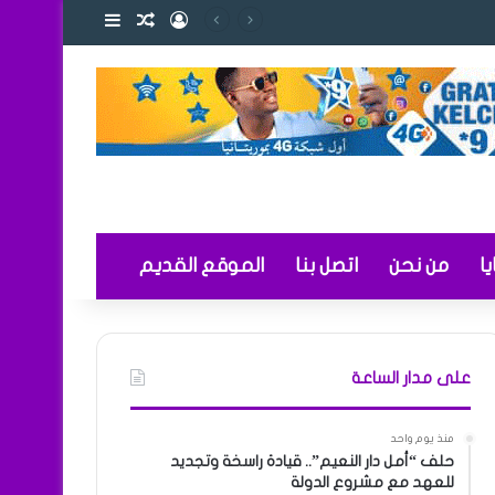
تسجيل الدخول
مقال عشوائي
إضافة عمود ج
 والتعليم
ا
من نحن
اتصل بنا
الموقع القديم
على مدار الساعة
منذ يوم واحد
حلف “أمل دار النعيم”.. قيادة راسخة وتجديد
للعهد مع مشروع الدولة