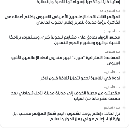
إستيلا قايتانو تقديراً لإسهاماتها الأدبية والإنسانية
منذ أسبوع واحد
المؤتمر الثالث لاتحاد الإعلاميين الأفريقي الآسيوي يختتم أعماله في
القاهرة برؤية جديدة لتعزيز إعلام الجنوب العالمي
منذ أسبوعين
مجلس الوزراء يصادق على مشاريع تنموية كبرى ويستعرض برنامجًا
لتنمية نواذيبو ومشروع العوج للتعدين
منذ أسبوعين
المساعدة الافتراضية “حوراء” تبهر متدربي اتحاد الإعلاميين الأفرو
آسيوى
منذ 3 أسابيع
ندوة في القاهرة تدعو لتعزيز ثقافة قبول الاخر
منذ 3 أسابيع
مقديشو من مدينة الخوف إلى مدينة مدينة الأمل شهادتي بعد
خمسة عشر عاما من الغياب
منذ 3 أسابيع
نزار الخالد: «إعلام يوحد الشعوب» ليس شعارًا للمؤتمر فحسب، بل
رؤية لبناء إعلام مهني يعزز الحوار والسلام