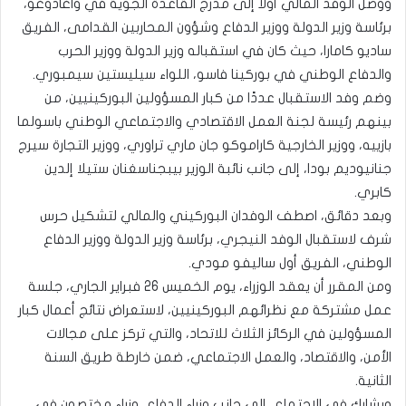
ووصل الوفد المالي أولًا إلى مدرج القاعدة الجوية في واغادوغو،
برئاسة وزير الدولة ووزير الدفاع وشؤون المحاربين القدامى، الفريق
ساديو كامارا، حيث كان في استقباله وزير الدولة ووزير الحرب
والدفاع الوطني في بوركينا فاسو، اللواء سيليستين سيمبوري.
وضم وفد الاستقبال عددًا من كبار المسؤولين البوركينيين، من
بينهم رئيسة لجنة العمل الاقتصادي والاجتماعي الوطني باسولما
بازييه، ووزير الخارجية كاراموكو جان ماري تراوري، ووزير التجارة سيرج
جنانيوديم بودا، إلى جانب نائبة الوزير بيبجناسغنان ستيلا إلدين
كابري.
وبعد دقائق، اصطف الوفدان البوركيني والمالي لتشكيل حرس
شرف لاستقبال الوفد النيجري، برئاسة وزير الدولة ووزير الدفاع
الوطني، الفريق أول ساليفو مودي.
ومن المقرر أن يعقد الوزراء، يوم الخميس 26 فبراير الجاري، جلسة
عمل مشتركة مع نظرائهم البوركينيين، لاستعراض نتائج أعمال كبار
المسؤولين في الركائز الثلاث للاتحاد، والتي تركز على مجالات
الأمن، والاقتصاد، والعمل الاجتماعي، ضمن خارطة طريق السنة
الثانية.
ويشارك في الاجتماع، إلى جانب وزراء الدفاع، وزراء مختصون في