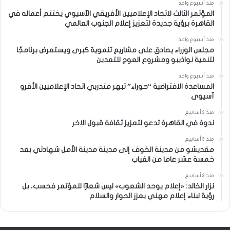
منذ أسبوع واحد
المؤتمر الثالث لاتحاد الإعلاميين الأفريقي الآسيوي يختتم أعماله في
القاهرة برؤية جديدة لتعزيز إعلام الجنوب العالمي
منذ أسبوع واحد
مجلس الوزراء يصادق على مشاريع تنموية كبرى ويستعرض برنامجًا
لتنمية نواذيبو ومشروع العوج للتعدين
منذ أسبوع واحد
المساعدة الافتراضية “حوراء” تبهر متدربي اتحاد الإعلاميين الأفرو
آسيوى
منذ 3 أسابيع
ندوة في القاهرة تدعو لتعزيز ثقافة قبول الاخر
منذ 3 أسابيع
مقديشو من مدينة الخوف إلى مدينة مدينة الأمل شهادتي بعد
خمسة عشر عاما من الغياب
منذ 3 أسابيع
نزار الخالد: «إعلام يوحد الشعوب» ليس شعارًا للمؤتمر فحسب، بل
رؤية لبناء إعلام مهني يعزز الحوار والسلام