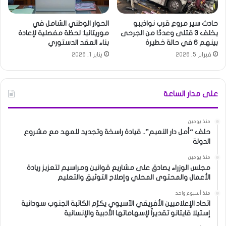
حادث سير مروع قرب نواذيبو
الحوار الوطني الشامل في
يخلف 3 قتلى وعددًا من الجرحى
موريتانيا: لحظة مفصلية لإعادة
بينهم 6 في حالة خطيرة
بناء العقد الدستوري
فبراير 5, 2026
يناير 1, 2026
على مدار الساعة
منذ يومين
حلف “أمل دار النعيم”.. قيادة راسخة وتجديد للعهد مع مشروع
الدولة
منذ يومين
مجلس الوزراء يصادق على مشاريع قوانين ومراسيم لتعزيز ريادة
الأعمال والمحتوى المحلي وإصلاح التوثيق والتعليم
منذ أسبوع واحد
اتحاد الإعلاميين الأفريقي الآسيوي يكرّم الكاتبة الجنوب سودانية
إستيلا قايتانو تقديراً لإسهاماتها الأدبية والإنسانية