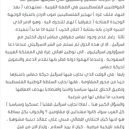
المواطنيين الفلسطينيين في الضفة الغربية ، تستهدف ( بعد
انتهاء ملف غزه ) تهجير الفلسطينين صوب الاردن باعتباره الوجهة
الوحيدة المتاحة ( جغرافيا ) لهم للتحرك اليه ، وهو الامر الذي
اعتبره الاردن بانه بمثابة ( اعلان الحرب ) عليه اذا ما بدأ تنفيذه.
ثالثا : رغم عدم وجود تماس جغرافي مباشر لدول الخليج مع
اسرائيل ، الا ان هذه الدول لم تسلم من الشر الاسرائيلي عندما دعا
مسؤولون اسرائيليون ، الى توطين اهالي غزة في المملكة العربية
السعودية ، وعندما اتهموا دولة قطر بانها تقدم الدعم والتمويل
لحركة حماس .
رابعا : في الوقت الذي تحارب فيها اسرائيل حركة حماس باعتبارها
جزءا من محور المقاومة ، فانها تحارب السلطة الوطنية الفلسطينة
وتضيق الخناق عليها سياسيا وامنيا واقتصاديا بهدف اضعافها
وسحب ما تبقى لها من شرعية .
والسؤال الكبير هنا ،، لماذا تحارب اسرائيل فعليا ( عسكريا وسياسيا )
كل العرب سواء كانوا معتدلين او مقاومين ؟ والجواب بكل بساطة
هو لانها كيان احتلالي اقصائي مبني على عقائد دينية مشوهة ،
وعُقد تاريخية مرضية ، كيان لا يريد السلام ، ويُدار الان من قبل