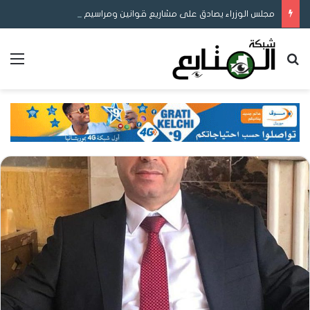
مجلس الوزراء يصادق على مشاريع قوانين ومراسيم لتعزيز ريادة الأعمال والمحتوى المحلي وإصلاح التوثيق والتعليم
بحث عن
الق