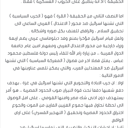
الحقيقة ) اذ انه ينطبق على الحروب ( العسكرية ) فقط .
اما النصف الثاني من الحقيقة ( المُرة ) فهو ( الحرب السياسية )
التي تشنها اسرائيل ضد محور ( الاعتدال ) العربي الساعي الى
تحقيق السلام ، والرافض للعنف بكل صوره واشكاله .
ولعل قيام اسرائيل مؤخرا بمنع وفد دبلوماسي عربي يضم اربعة
وزراء خارجية من محور الاعتدال العربي ومعهم امين عام جامعة
الدول العربية ،، من زيارة رام الله للقاء رئيس دولة فلسطين محمود
عباس ، يمثل فصلا اخر من فصول ( المعركة السياسية ) التي تشنها
اسرائيل ضد المعتدلين العرب، والتي يمكن تلمس عناوينها في
الامور التالية :
اولا : ان حرب الابادة والتجويع التي تشنها اسرائيل في غزة ، بهدف
دفع شعبها دفعا تحت قوة النيران صوب الحدود المصرية ،، هو أمر
يستهدف دون ادنى شك مصر وامنها القومي ، على امل الوصول
الى لحظة تحاول فيها جموع الغزيين الفارين من الموت والجوع
اختراق الحدود المصرية وتحقيق ( التهجير القسري) على ارض
الواقع.
ثانيا : ان اجراءات التنكيل والتضييق التي تمارسها اسرائيل ضد