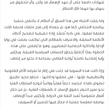
شهادات دامغة على أن عهد الإهمال قد ولّى، وأن للحقوق من
ينهض بها مهما طال الانتظار.
وما يلفت الانتباه في هذا السياق أن النظام لا يكتفي بتنفيذ
برنامجه الانتخابي كما هو، بل يتعداه إلى فتح ملفات قديمة ظلت
مغلقة لعقود، في بادرة تُجسّد إرادة حقيقية لتصحيح أخطاء
الأنظمة السابقة، والاعتراف بالمظالم التي تراكمت بصمت في زوايا
الإدارة والذاكرة الجماعية للمتضررين. وهو ما يُضفي على هذه
الخطوة بعدًا أخلاقيًا يتجاوز الحسابات السياسية الضيقة، ويكرّس
رؤية إصلاحية ناضجة تُواجه الماضي بشجاعة لا تخلو من إنصاف.
وإذا كانت هذه التسوية قد جاءت في إطار ما تفرضه الأطر القانونية
والتنظيمية، فإنها – في عمقها ودلالتها – تتجاوز مجرد تطبيق
لنصوص نافذة، لتجسد دعماً فعلياً وواعياً لتوجه السلطات العليا
نحو تعزيز احترام حقوق الإنسان، لا بالشعارات العابرة، بل من خلال
أفعال ملموسة تُعيد الثقة في الدولة، وتُكرّس مبدأ الإنصاف
بوصفه ممارسة عملية لا مجال فيها للتمييز أو التسويف.