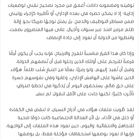
توقيته ومضمونه دلالات أعمق من مجرد تصحيح تقني لوضعيات
إدارية؛ إذ لا يمكن حصره في بعده الإداري أو تأطيره كإجراء روتيني
ضمن مساطر التوظيف والدمج، بل يمثل توجهًا صريحًا نحو إزالة
ظلم مزمن امتد عبر سنوات وأجيال، عانى فيها المتضررون بصمت،
وانتظروا من الدولة أن تعود إلى جادة الإنصاف.
وإذا كان هذا القرار مناسبةً للفرح والارتياح، فإنه يجب أن يكون أيضًا
فرصةً للترحم على أولئك الذين رحلوا قبل أن تُنصفهم الدولة،
وقبل أن تُعيد إليهم، ولو رمزيًا، بعضًا من اعتبارٍ سُلب ظلماً. هؤلاء
الذين عاشوا على الهامش الإداري، وغابوا وفي نفوسهم حسرة
على حق ضائع، يستحقون اليوم أن يُذكَروا في لحظةِ اعترافٍ
تأخّرت كثيرًا، لكنها جاءت على الأقل لتقول: لم ننسَ.
لقد طُويت ملفات هؤلاء في أدراج النسيان، لا لنقص في الكفاءة
أو خلل في الأداء، بل لأن العدالة الاجتماعية كانت دومًا ضحية
للتجاهل والانتقائية. واليوم، حين تعود هذه الملفات إلى الواجهة،
فإنها لا تعود بوصفها استحقاقات مؤجلة فقط، بل بوصفها