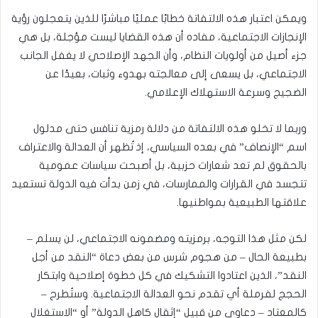
ويمكن اعتبار هذه الالتفاتة خطابًا عمليًا مباشرًا للذين يتعجلون رؤية
الإنجازات الاجتماعية، مفاده أن هذه القضايا ليست مؤجلة، بل هي
جزء أصيل من أولويات النظام، وأن الجهد الإصلاحي لا يغفل الجانب
الاجتماعي، بل يسعى إلى معالجته بهدوء وثبات، بعيدًا عن
الضجيج وسرعة الاستهلاك الإعلامي.
وربما لا تخلو هذه الالتفاتة من دلالة رمزية تنافس حتى مدلول
اسم “الإنصاف” في بعده السياسي، إذ تُظهر أن العدالة والاعتراف
بالحقوق لم تعد شعارات حزبية، بل أصبحت سياسات عمومية
تتجسد في القرارات والممارسات، في زمن بدأت فيه الدولة تستعيد
علاقتها الطبيعية بمواطنيها.
لكن مثل هذا التوجه، برمزيته ومضمونه الاجتماعي، لن يسلم –
بطبيعة الحال – من هجوم شرس من بعض دعاة “النقد من أجل
النقد”، الذين اعتادوا التشكيك في كل خطوة إصلاحية وابتكار
الحجج لفرملة أي تقدم نحو العدالة الاجتماعية. وستُطرح –
كالمعتاد – دعاوى من قبيل “إثقال كاهل الدولة” أو “الاستغلال