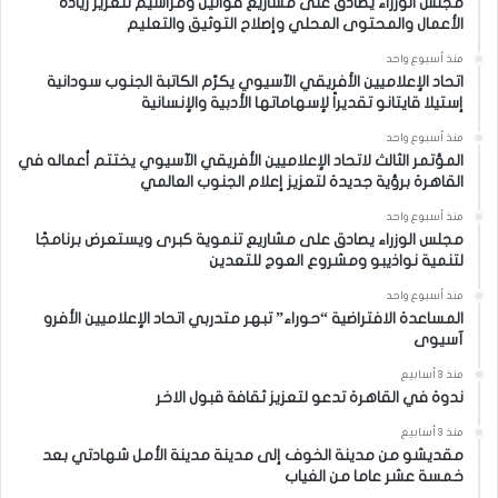
مجلس الوزراء يصادق على مشاريع قوانين ومراسيم لتعزيز ريادة
الأعمال والمحتوى المحلي وإصلاح التوثيق والتعليم
منذ أسبوع واحد
اتحاد الإعلاميين الأفريقي الآسيوي يكرّم الكاتبة الجنوب سودانية
إستيلا قايتانو تقديراً لإسهاماتها الأدبية والإنسانية
منذ أسبوع واحد
المؤتمر الثالث لاتحاد الإعلاميين الأفريقي الآسيوي يختتم أعماله في
القاهرة برؤية جديدة لتعزيز إعلام الجنوب العالمي
منذ أسبوع واحد
مجلس الوزراء يصادق على مشاريع تنموية كبرى ويستعرض برنامجًا
لتنمية نواذيبو ومشروع العوج للتعدين
منذ أسبوع واحد
المساعدة الافتراضية “حوراء” تبهر متدربي اتحاد الإعلاميين الأفرو
آسيوى
منذ 3 أسابيع
ندوة في القاهرة تدعو لتعزيز ثقافة قبول الاخر
منذ 3 أسابيع
مقديشو من مدينة الخوف إلى مدينة مدينة الأمل شهادتي بعد
خمسة عشر عاما من الغياب