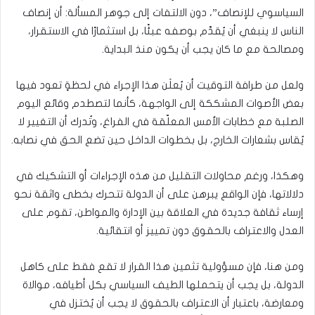
السياسوي للإنصاف”، دون الالتفات إلى جوهر المسألة: أن إنصاف
الناس لا ينبغي أن يُقدَّم بوصفه عبئًا، بل استثمارًا في الاستقرار،
ومصالحة مع ما كان يجب أن يكون منذ البداية.
ولعل من طرافة التوقيت أن يُعلَن هذا الإجراء في لحظةٍ تعود فيها
بعض الأصوات المشككة إلى الواجهة، كأنما لتصطدم وقائع اليوم
الصلبة مع خطابات الأمس المعلّقة في الفراغ، وتُدرك أن التغيير لا
يُقاس بشعارات الخارج، بل بخطوات الداخل حين تضع الحق في نصابه.
وهكذا، ورغم محاولات التقليل من هذه الإجراءات أو التشكيك في
دلالاتها، فإن الواقع يبرهن على أن الدولة تتحرك بخطى واثقة نحو
إرساء ثقافة جديدة في العلاقة بين الإدارة والمواطن، تقوم على
العدل والاعتراف بالحقوق دون تمييز أو انتقائية.
ومن هنا، فإن مسؤولية تثمين هذا القرار لا تقع فقط على كاهل
الدولة، بل يجب أن يتحملها الطيف السياسي بكل أطيافه، موالاة
ومعارضة، باعتبار أن الاعتراف بالحقوق لا يجب أن يُختزل في