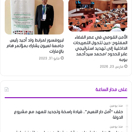
الأمن القومي في عصر الفضاء
لبروفسور لمرابط ولد أجيد رئيس
المفتوح: حين تتحول التصريحات
جامعة لعيون يشارك بمؤتمر هام
الداخلية إلى تهديد استراتيجي
بالإمارات
عابر للحدود /محمد سيدأحمد
مايو 31, 2023
بوبه
مارس 23, 2026
على مدار الساعة
منذ يومين
حلف “أمل دار النعيم”.. قيادة راسخة وتجديد للعهد مع مشروع
الدولة
منذ يومين