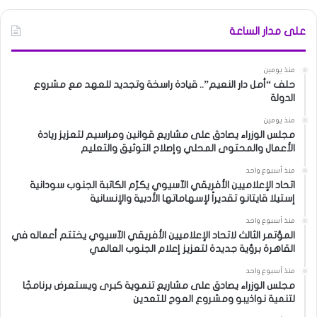
على مدار الساعة
منذ يومين
حلف “أمل دار النعيم”.. قيادة راسخة وتجديد للعهد مع مشروع
الدولة
منذ يومين
مجلس الوزراء يصادق على مشاريع قوانين ومراسيم لتعزيز ريادة
الأعمال والمحتوى المحلي وإصلاح التوثيق والتعليم
منذ أسبوع واحد
اتحاد الإعلاميين الأفريقي الآسيوي يكرّم الكاتبة الجنوب سودانية
إستيلا قايتانو تقديراً لإسهاماتها الأدبية والإنسانية
منذ أسبوع واحد
المؤتمر الثالث لاتحاد الإعلاميين الأفريقي الآسيوي يختتم أعماله في
القاهرة برؤية جديدة لتعزيز إعلام الجنوب العالمي
منذ أسبوع واحد
مجلس الوزراء يصادق على مشاريع تنموية كبرى ويستعرض برنامجًا
لتنمية نواذيبو ومشروع العوج للتعدين