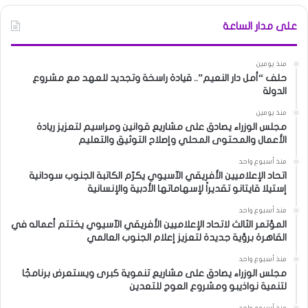
على مدار الساعة
منذ يومين
حلف “أمل دار النعيم”.. قيادة راسخة وتجديد للعهد مع مشروع
الدولة
منذ يومين
مجلس الوزراء يصادق على مشاريع قوانين ومراسيم لتعزيز ريادة
الأعمال والمحتوى المحلي وإصلاح التوثيق والتعليم
منذ أسبوع واحد
اتحاد الإعلاميين الأفريقي الآسيوي يكرّم الكاتبة الجنوب سودانية
إستيلا قايتانو تقديراً لإسهاماتها الأدبية والإنسانية
منذ أسبوع واحد
المؤتمر الثالث لاتحاد الإعلاميين الأفريقي الآسيوي يختتم أعماله في
القاهرة برؤية جديدة لتعزيز إعلام الجنوب العالمي
منذ أسبوع واحد
مجلس الوزراء يصادق على مشاريع تنموية كبرى ويستعرض برنامجًا
لتنمية نواذيبو ومشروع العوج للتعدين