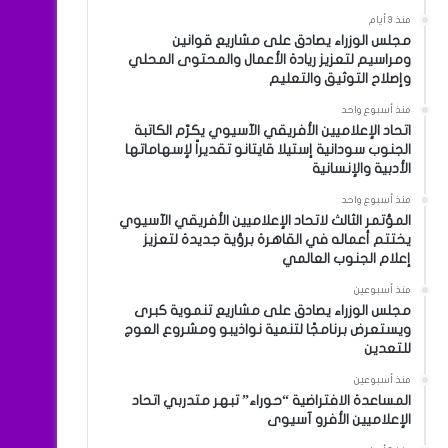
منذ 3 أيام
مجلس الوزراء يصادق على مشاريع قوانين
ومراسيم لتعزيز ريادة الأعمال والمحتوى المحلي
وإصلاح التوثيق والتعليم
منذ أسبوع واحد
اتحاد الإعلاميين الأفريقي الآسيوي يكرّم الكاتبة
الجنوب سودانية إستيلا قايتانو تقديراً لإسهاماتها
الأدبية والإنسانية
منذ أسبوع واحد
المؤتمر الثالث لاتحاد الإعلاميين الأفريقي الآسيوي
يختتم أعماله في القاهرة برؤية جديدة لتعزيز
إعلام الجنوب العالمي
منذ أسبوعين
مجلس الوزراء يصادق على مشاريع تنموية كبرى
ويستعرض برنامجًا لتنمية نواذيبو ومشروع العوج
للتعدين
منذ أسبوعين
المساعدة الافتراضية “حوراء” تبهر متدربي اتحاد
الإعلاميين الأفرو آسيوى