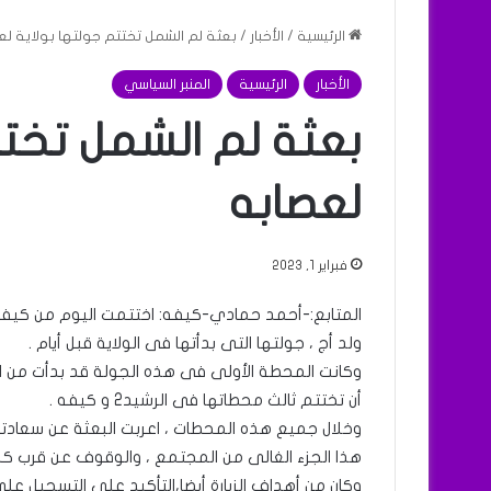
الرئيسية
/
الأخبار
/
بعثة لم الشمل تختتم جولتها بولاية لع
الأخبار
الرئيسية
المنبر السياسي
بعثة لم الشمل تختت
لعصابه
فبراير 1, 2023
المتابع:-أحمد حمادي-كيفه: اختتمت اليوم من كيفة 
ولد أج ، جولتها التى بدأتها فى الولاية قبل أيام .
أن تختتم ثالث محطاتها فى الرشيد2 و كيفه .
وخلال جميع هذه المحطات ، اعربت البعثة عن سعادتها
هذا الجزء الغالى من المجتمع ، والوقوف عن قرب 
وكان من أهداف الزيارة أيضا،التأكيد على التسجيل على