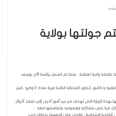
صابه
م جولتها بولاية
عاصمة ولاية لعصابة ، بعثة لم الشمل برئاسة الأخ يوسف
وكانت المحطة الأولى فى هذه الجولة قد بدأت من القايره و كامور. لتكون المحطة التالية قرية بغداد ٢ وكرو ، قبل
 بهذه الزيارة،التى تهدف من بين أمور أخرى إلى تفقد أحوال
ككل مرة،على مشاكله وهمومه، وتقاسمها معه .
 اللائحة الانتخابية ، والحث على التمسك بخيارات حزب