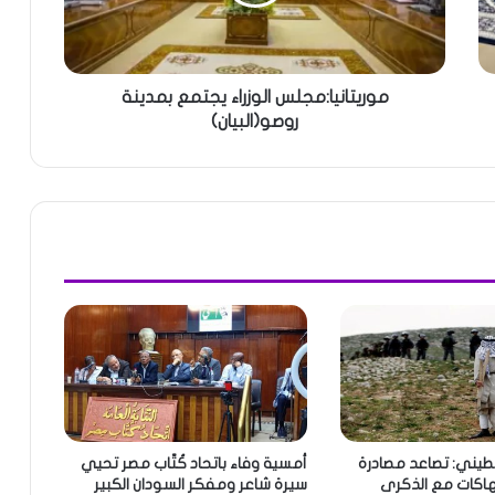
موريتانيا:مجلس الوزراء يجتمع بمدينة
روصو(البيان)
طيني: تصاعد مصادرة
أمسية وفاء باتحاد كُتّاب مصر تحيي
تهاكات مع الذكرى
سيرة شاعر ومفكر السودان الكبير