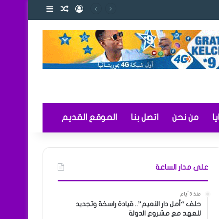
تسجيل الدخول
مقال عشوائي
إضافة عمود ج
لتعليم
ا
من نحن
اتصل بنا
الموقع القديم
على مدار الساعة
منذ 3 أيام
حلف “أمل دار النعيم”.. قيادة راسخة وتجديد
للعهد مع مشروع الدولة