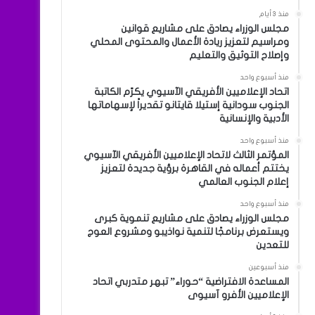
منذ 3 أيام
مجلس الوزراء يصادق على مشاريع قوانين
ومراسيم لتعزيز ريادة الأعمال والمحتوى المحلي
وإصلاح التوثيق والتعليم
منذ أسبوع واحد
اتحاد الإعلاميين الأفريقي الآسيوي يكرّم الكاتبة
الجنوب سودانية إستيلا قايتانو تقديراً لإسهاماتها
الأدبية والإنسانية
منذ أسبوع واحد
المؤتمر الثالث لاتحاد الإعلاميين الأفريقي الآسيوي
يختتم أعماله في القاهرة برؤية جديدة لتعزيز
إعلام الجنوب العالمي
منذ أسبوع واحد
مجلس الوزراء يصادق على مشاريع تنموية كبرى
ويستعرض برنامجًا لتنمية نواذيبو ومشروع العوج
للتعدين
منذ أسبوعين
المساعدة الافتراضية “حوراء” تبهر متدربي اتحاد
الإعلاميين الأفرو آسيوى