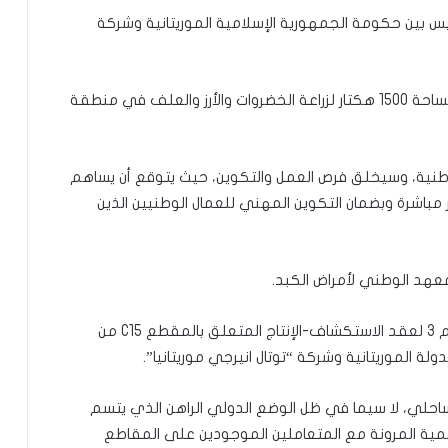
بين حكومة الجمهورية الإسلامية الموريتانية وشركة
تعتزم شركة سنابل الخير إقامة مشروع زراعي على مساحة 1500 هكتار لزراعة الخضروات والأرز والعلف في منطقة
نية، وسيخلق فرص العمل والتكوين، حيث يتوقع أن يساهم
 و1000 وظيفة أخرى غير مباشرة وبضمان التكوين المهني للعمال الوطنيين الذين
هد الوطني لأمراض الكبد.
-مشروع مرسوم يقضي بالمصادقة على الملحق رقم 3 لعقد الاستكشاف-الإنتاج المتعلق بالمقطع C15 من
لساحلي، لا سيما في ظل الوضع الدولي الراهن الذي يتسم
مية المرونة مع المتعاملين الموجودين على المقاطع