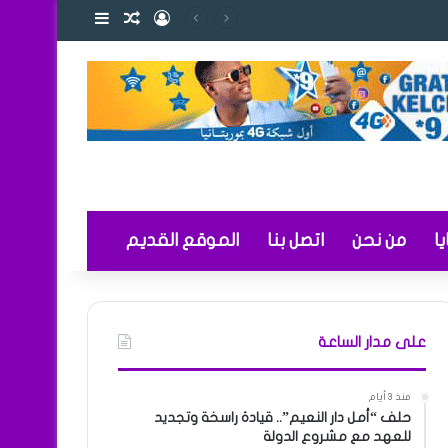
تسجيل الدخول
مقال عشوائي
إضافة عمود ج
التعليم
ا
من نحن
اتصل بنا
الموقع القديم
على مدار الساعة
منذ 3 أيام
حلف “أمل دار النعيم”.. قيادة راسخة وتجديد
للعهد مع مشروع الدولة