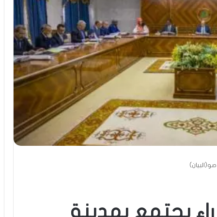
صو(البيان)
راء يجتمع بمدينة