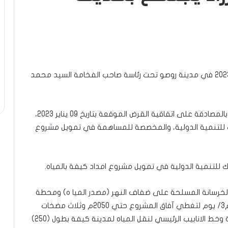
المتابع: اجتمع مجلس الوزراء يوم الخميس 02 فبراير 2023 في مدينة روصو تحت رئاسة صاحب الفخامة السيد محمد
وقد درس المجلس وصادق على مشروع قانون يسمح بالمصادقة على اتفاقية القرض الموقعة بتاريخ 09 يناير 2023،
بيك للتنمية الدولية، والمخصصة للمساهمة في تمويل مشروع
 للتنمية الدولية في تمويل مشروع امداد كيفة بالمياه.
 الخرسانة المسلحة على ضفاف النهر (مصدر الميا ه) ومحطة
لمعالجة المياه تصل طاقتها القصوى إلى (50) الف م3/ يوم لتغطي آفاق المشروع حتي 2050م وثلاث مضخات
رئيسية لضخ المياه وثلاث خزانات ارضية خرسانية رئيسية وخط الانابيب الرئيسي لنقل المياه لمدينة كيفة بطول (250)