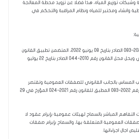
ية وشبكات توزيع المياه، هذا فضلا عن تزويد محطة المعالجة
اطية وانشاء ومختبر للمياه ونظام المراقبة والتحكم في
ة:
-مشروع مرسوم يعدل بعض ترتيبات المرسوم رقم 2022-083 الصادر بتاريخ 08 يونيو 2022، المتضمن تطبيق القانون
رقم 2021-024 الصادر بتاريخ 29 دجمبر 2021 الذي يلغي ويحل محل القانون رقم 2010-044 الصادر بتاريخ 22 يوليو
 المساس بالجانب القانوني للصفقات العمومية وتقتصر
على الشق التنظيمي وخاصة بعض ترتيبات المرسوم رقم 2022-083 المطبق للقانون رقم 2021-024 المؤرخ في 29
التفاهم المباشر بالسماح لهيئات عمومية بإبرام عقود لا
لصفقات العمومية المتعلقة بها، والسماح بإبرام صفقات
ص اجال اجراءاتها.