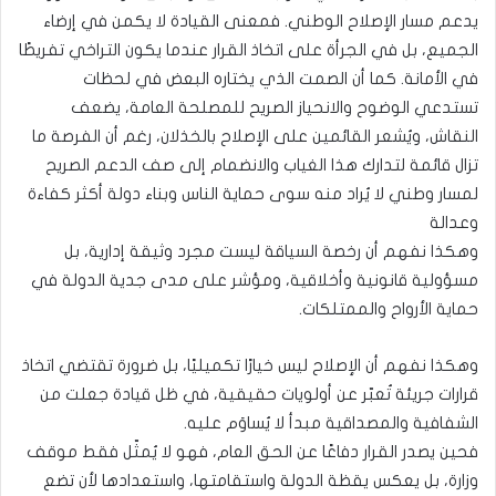
يدعم مسار الإصلاح الوطني. فمعنى القيادة لا يكمن في إرضاء
الجميع، بل في الجرأة على اتخاذ القرار عندما يكون التراخي تفريطًا
في الأمانة. كما أن الصمت الذي يختاره البعض في لحظات
تستدعي الوضوح والانحياز الصريح للمصلحة العامة، يضعف
النقاش، ويُشعر القائمين على الإصلاح بالخذلان، رغم أن الفرصة ما
تزال قائمة لتدارك هذا الغياب والانضمام إلى صف الدعم الصريح
لمسار وطني لا يُراد منه سوى حماية الناس وبناء دولة أكثر كفاءة
وعدالة
وهكذا نفهم أن رخصة السياقة ليست مجرد وثيقة إدارية، بل
مسؤولية قانونية وأخلاقية، ومؤشر على مدى جدية الدولة في
حماية الأرواح والممتلكات.
وهكذا نفهم أن الإصلاح ليس خيارًا تكميليًا، بل ضرورة تقتضي اتخاذ
قرارات جريئة تُعبّر عن أولويات حقيقية، في ظل قيادة جعلت من
الشفافية والمصداقية مبدأ لا يُساوَم عليه.
فحين يصدر القرار دفاعًا عن الحق العام، فهو لا يُمثّل فقط موقف
وزارة، بل يعكس يقظة الدولة واستقامتها، واستعدادها لأن تضع