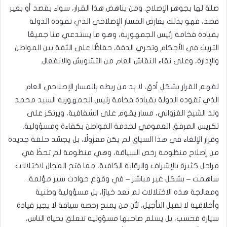
صلة لها بجوهر الإصلاح. ومن يناهض هذا القرار، سواء بقصد أو بغير
قصد، فهو بذلك يعارض المسار الإصلاحي الذي تقوده الدولة
بقيادة فخامة رئيس الجمهورية، وهو ما يستدعي منا جميعًا
التريث في الأحكام وتحري الدقة، حفاظًا على الثقة بين المواطن
والإدارة، وعلى نقاء النقاش العام من التشويش والانفعال.
لفهم القرار بشكل أدق، لا بد من ربطه بالمسار الإصلاحي العام
الذي تقوده الدولة بقيادة فخامة رئيس الجمهورية السيد محمد
ولد الشيخ الغزواني، مسار يقوم على الشفافية، ويرتكز على
تكريس المرفق العمومي لخدمة المواطن بكفاءة ومسؤولية.
وقرار الإلغاء في هذا السياق لم يكن معزولًا، بل يجسّد حلقة جديدة
من إصلاح منظومة رخص السياقة، وهي منظومة لم تحظَ في
مراحل كثيرة بالإشراف والرقابة الكافية، مما فتح المجال لاختلالات
ساهمت – بشكل غير مباشر – في وقوع حوادث سير مؤلمة.
ومعالجة هذه الاختلالات لم تعد خيارًا، بل مسؤولية وطنية
وأخلاقية لا تقبل التأجيل، لأن من يمنح رخصة سياقة لا يجيز قيادة
سيارة فحسب، بل يسلم صاحبها مسؤولية تتعلق بحياة الناس،