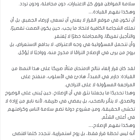
سلامة المواطن فوق كل الاعتبارات، دون مجاملة، ودون تردد.
وهكذا نفهم القيادة…
أن تكون في موقع القرار لا يعني أن تسعى لإرضاء الجميع، بل أن
تملك الشجاعة الكافية لاتخاذ ما يجب، حين يكون الصمت تقصيرًا،
والتأجيل تفريطًا، والمجاملة خطرًا لا يُغتفر.
وأن تتحمل المسؤولية في وجه الاعتراض، لا بدافع الاستعراض، بل
بروح من يرى في الإصلاح التزامًا لا مخرج منه، وواجبًا لا يُؤجَّل.
لقد كان قرار إلغاء نتائج الامتحان مثالًا صريحًا على هذا النمط من
القيادة: حازم في المبدأ، هادئ في الأسلوب، منفتح على
المراجعة المسؤولة لا على التراخي.
وهذا تحديدًا ما يجعلنا نثق في أن الإصلاح، حين يُبنى على الوضوح
والصدق، لا يتأثر بالصخب، بل يمضي في طريقه، لأنه نابع من إرادة لا
تخشى الحقيقة، ومن مشروع دولة تضع سلامة الناس وكرامتهم
في أعلى السُلّم.
وهكذا نفهم الإصلاح…
أنه ليس لحظة قرار فقط، بل روح استمرارية، تتجدد كلما اقتضى