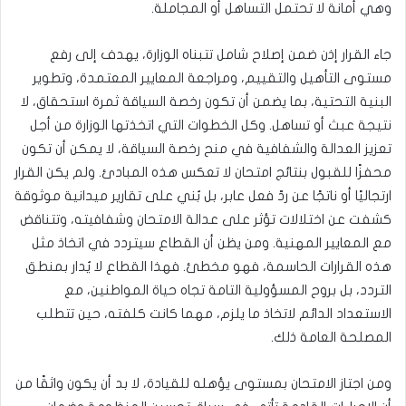
وهي أمانة لا تحتمل التساهل أو المجاملة.
جاء القرار إذن ضمن إصلاح شامل تتبناه الوزارة، يهدف إلى رفع
مستوى التأهيل والتقييم، ومراجعة المعايير المعتمدة، وتطوير
البنية التحتية، بما يضمن أن تكون رخصة السياقة ثمرة استحقاق، لا
نتيجة عبث أو تساهل. وكل الخطوات التي اتخذتها الوزارة من أجل
تعزيز العدالة والشفافية في منح رخصة السياقة، لا يمكن أن تكون
محفزًا للقبول بنتائج امتحان لا تعكس هذه المبادئ. ولم يكن القرار
ارتجاليًا أو ناتجًا عن ردّ فعل عابر، بل بُني على تقارير ميدانية موثوقة
كشفت عن اختلالات تؤثر على عدالة الامتحان وشفافيته، وتتناقض
مع المعايير المهنية. ومن يظن أن القطاع سيتردد في اتخاذ مثل
هذه القرارات الحاسمة، فهو مخطئ. فهذا القطاع لا يُدار بمنطق
التردد، بل بروح المسؤولية التامة تجاه حياة المواطنين، مع
الاستعداد الدائم لاتخاذ ما يلزم، مهما كانت كلفته، حين تتطلب
المصلحة العامة ذلك.
ومن اجتاز الامتحان بمستوى يؤهله للقيادة، لا بد أن يكون واثقًا من