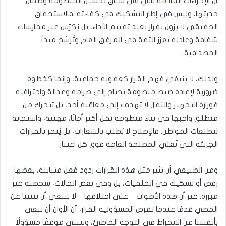
أن الإجراءات القادمة تأتي في سياق تحسين المنظومة وضمان
جديتها، وليس في إطار التشكيك في كفاءته. فالاستحقاق
الحقيقي لا يزول بقرار يعيد تقييم الأداء، بل يُكرّس عبر ممارسات
شفافة وعادلة تعزز الثقة في المرفق العام وتُرسّخ مبدأ
المصداقية.
ولذلك، لا ينبغي فهم القرار كعقوبة جماعية، وإنما كخطوة
ضرورية لإعادة ضبط منظومة تحتاج إلى صرامة وعدالة واحترافية.
فوزارة التجهيز والنقل لا تهدف إلى معاقبة أحد، بل تتحرك من
منطلق واجبها في بناء منظومة نقل أكثر أمانًا، مهنية، واستجابة
لتطلعات المواطن. فالإصلاح لا يُطلب بالشعارات، بل يُنجز بالقرارات
الجريئة التي تُعلي المصلحة العامة فوق كل اعتبار.
ومن الطبيعي أن تثير مثل هذه القرارات ردود فعل متباينة، بعضها
رفض أو تشكيك في الخلفيات، بل وفي بعض الحالات، شخصنة غير
مبررة. غير أن هذه الأصوات – على اختلافها – لا ينبغي أن تثنينا عن
المضي قدمًا عندما تفرض المسؤولية القرار، آن الأوان أن ننعى
بأنفسنا عن الانخراط في التوجه الخاطئ، ونتبنى موقفًا مسؤولًا