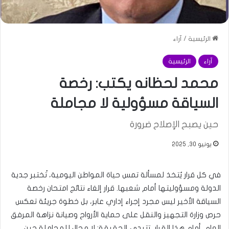
الرئيسية
/
آراء
آراء
الرئيسية
محمد لحظانه يكتب: رخصة
السياقة مسؤولية لا مجاملة
حين يصبح الإصلاح ضرورة
يونيو 30, 2025
في كل قرار يُتخذ لمسألة تمس حياة المواطن اليومية، تُختبر جدية
الدولة ومسؤوليتها أمام شعبها. قرار إلغاء نتائج امتحان رخصة
السياقة الأخير ليس مجرد إجراء إداري عابر، بل خطوة جريئة تعكس
حرص وزارة التجهيز والنقل على حماية الأرواح وصيانة نزاهة المرفق
العام. أمام هذا القرار، تتبدى الحقيقة: لا مجال للمجاملة حين