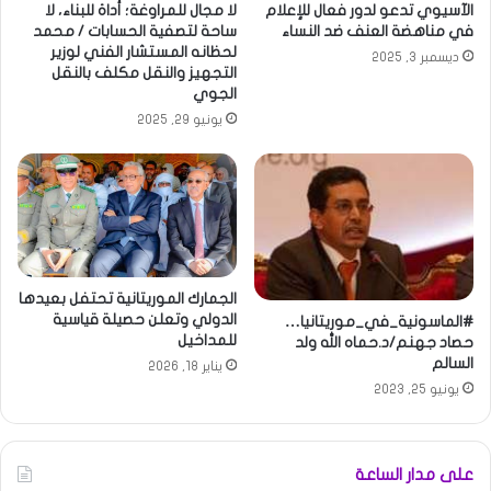
الآسيوي تدعو لدور فعال للإعلام
لا مجال للمراوغة؛ أداة للبناء، لا
في مناهضة العنف ضد النساء
ساحة لتصفية الحسابات / محمد
لحظانه المستشار الفني لوزير
ديسمبر 3, 2025
التجهيز والنقل مكلف بالنقل
الجوي
يونيو 29, 2025
الجمارك الموريتانية تحتفل بعيدها
الدولي وتعلن حصيلة قياسية
#الماسونية_في_موريتانيا…
للمداخيل
حصاد جهنم/د.حماه الله ولد
السالم
يناير 18, 2026
يونيو 25, 2023
على مدار الساعة