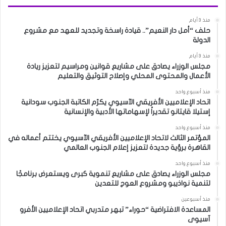
منذ 3 أيام
حلف “أمل دار النعيم”.. قيادة راسخة وتجديد للعهد مع مشروع
الدولة
منذ 3 أيام
مجلس الوزراء يصادق على مشاريع قوانين ومراسيم لتعزيز ريادة
الأعمال والمحتوى المحلي وإصلاح التوثيق والتعليم
منذ أسبوع واحد
اتحاد الإعلاميين الأفريقي الآسيوي يكرّم الكاتبة الجنوب سودانية
إستيلا قايتانو تقديراً لإسهاماتها الأدبية والإنسانية
منذ أسبوع واحد
المؤتمر الثالث لاتحاد الإعلاميين الأفريقي الآسيوي يختتم أعماله في
القاهرة برؤية جديدة لتعزيز إعلام الجنوب العالمي
منذ أسبوع واحد
مجلس الوزراء يصادق على مشاريع تنموية كبرى ويستعرض برنامجًا
لتنمية نواذيبو ومشروع العوج للتعدين
منذ أسبوعين
المساعدة الافتراضية “حوراء” تبهر متدربي اتحاد الإعلاميين الأفرو
آسيوى