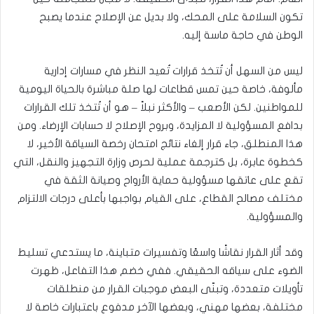
تكون السلامة على المحك، ولا بديل عن الإصلاح عندما يصبح
الوطن في حاجة ماسة إليه.
ليس من السهل أن تُتخذ قرارات تُعيد النظر في مسارات إدارية
مألوفة، خاصة حين تمس قطاعات لها صلة مباشرة بالحياة اليومية
للمواطنين. لكن الأصعب – والأكثر نبلاً – هو أن تُتخذ تلك القرارات
بدافع المسؤولية لا المزايدة، وبروح الإصلاح لا حسابات الإرضاء. ومن
هذا المنطلق، جاء قرار إلغاء نتائج امتحان رخصة السياقة الأخير، لا
كخطوة عابرة، بل كترجمة عملية لحرص وزارة التجهيز والنقل، التي
تقع على عاتقها مسؤولية حماية الأرواح وصيانة الثقة في
مختلف مصالح القطاع، على القيام بواجبها بأعلى درجات الالتزام
والمسؤولية.
وقد أثار القرار نقاشًا واسعًا وتفسيرات متباينة، ما يستدعي تسليط
الضوء على سياقه الحقيقي. ففي خضم هذا التفاعل، ظهرت
تأويلات متعددة، وتبنّى البعض موجبات القرار من منطلقات
مختلفة، بعضها مهني، وبعضها الآخر مدفوع باعتبارات خاصة لا