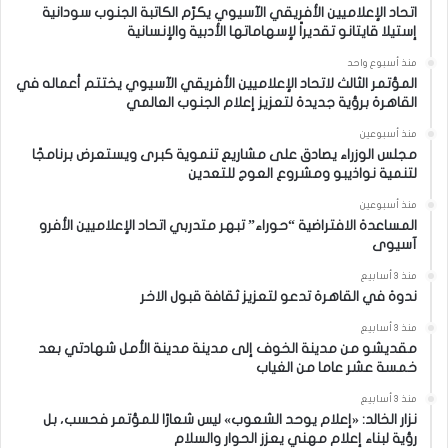
اتحاد الإعلاميين الأفريقي الآسيوي يكرّم الكاتبة الجنوب سودانية
إستيلا قايتانو تقديراً لإسهاماتها الأدبية والإنسانية
منذ أسبوع واحد
المؤتمر الثالث لاتحاد الإعلاميين الأفريقي الآسيوي يختتم أعماله في
القاهرة برؤية جديدة لتعزيز إعلام الجنوب العالمي
منذ أسبوعين
مجلس الوزراء يصادق على مشاريع تنموية كبرى ويستعرض برنامجًا
لتنمية نواذيبو ومشروع العوج للتعدين
منذ أسبوعين
المساعدة الافتراضية “حوراء” تبهر متدربي اتحاد الإعلاميين الأفرو
آسيوى
منذ 3 أسابيع
ندوة في القاهرة تدعو لتعزيز ثقافة قبول الاخر
منذ 3 أسابيع
مقديشو من مدينة الخوف إلى مدينة مدينة الأمل شهادتي بعد
خمسة عشر عاما من الغياب
منذ 3 أسابيع
نزار الخالد: «إعلام يوحد الشعوب» ليس شعارًا للمؤتمر فحسب، بل
رؤية لبناء إعلام مهني يعزز الحوار والسلام