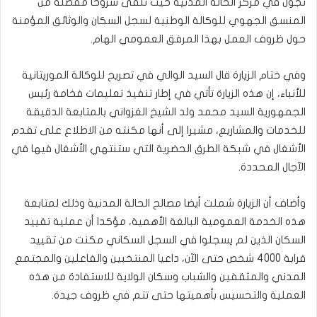
تجول في مركز الحالة المدنية حيث تلقى شروحا مفصلة من
المنسق الجهوي للوكالة الوطنية لسجل السكان والوثائق المؤمنة
حول ظروف العمل بهذا المرفق العمومي الهام.
وفي ختام الزيارة قال السيد الوالي في تصريح للوكالة الموريتانية
للأنباء، إن هذه الزيارة تأتي في إطار تنفيذ تعليمات فخامة رئيس
الجمهورية السيد محمد ولد الشيخ الغزواني بالمتابعة الدقيقة
للخدمات والمشاريع، مشيرا إلى أنها مكنته من الاطلاع على تقدم
الأشغال في شبكة الطرق الحضرية التي ستنتهي الأشغال فيها في
الآجال المحددة.
وأضاف أن الزيارة شملت أيضا مصالح الحالة المدنية وذلك لمتابعة
هذه الخدمة العمومية البالغة الأهمية، مؤكدا أن عملية تقييد
السكان الذين لم يسجلوا في السجل السكاني مكنت من تقييد
قرابة 4000 شخص حتى الآن، داعيا المنتخبين والفاعلين والمجتمع
المدني والمثقفين والشباب وسكان الولاية للاستفادة من هذه
العملية والتحسيس بأهميتها حتى تتم في ظروف جيدة.