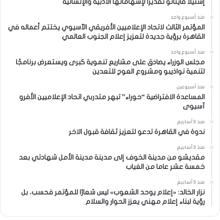
إستيلا قايتانو تقديراً لإسهاماتها الأدبية والإنسانية
منذ أسبوع واحد
المؤتمر الثالث لاتحاد الإعلاميين الأفريقي الآسيوي يختتم أعماله في
القاهرة برؤية جديدة لتعزيز إعلام الجنوب العالمي
منذ أسبوع واحد
مجلس الوزراء يصادق على مشاريع تنموية كبرى ويستعرض برنامجًا
لتنمية نواذيبو ومشروع العوج للتعدين
منذ أسبوعين
المساعدة الافتراضية “حوراء” تبهر متدربي اتحاد الإعلاميين الأفرو
آسيوى
منذ 3 أسابيع
ندوة في القاهرة تدعو لتعزيز ثقافة قبول الاخر
منذ 3 أسابيع
مقديشو من مدينة الخوف إلى مدينة مدينة الأمل شهادتي بعد
خمسة عشر عاما من الغياب
منذ 3 أسابيع
نزار الخالد: «إعلام يوحد الشعوب» ليس شعارًا للمؤتمر فحسب، بل
رؤية لبناء إعلام مهني يعزز الحوار والسلام