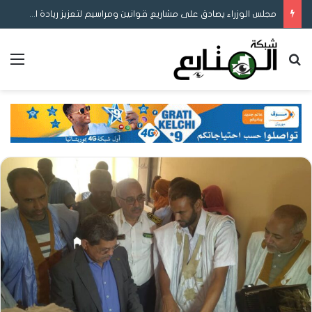
مجلس الوزراء يصادق على مشاريع قوانين ومراسيم لتعزيز ريادة الأعمال والمحتوى المحلي وإصلاح التوثيق والتعليم
بحث عن
الق