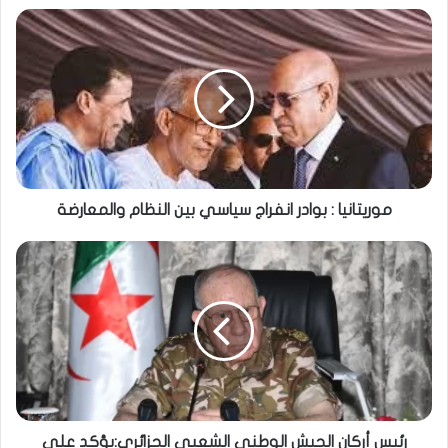
موريتانيا : بوادر انفراج سياسي بين النظام والمعارضة
رئيس أركان الجيش الوطني الشعبي الجزائري:يؤكد على