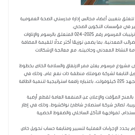
تتعلق بتعيين أعضاء مجالس إدارة مدرستي الصحة العمومية
يير في مؤسسات التكوين الصحي.
كما صادق المجلس على مشروع مرسوم يعدل بعض ترتيبات المرسوم رقم 2025-024 المتعلق بالرسوم والإتاوات
ب المعدنية، بما يضمن توزيعًا أكثر عدلًا للقيمة المضافة
امة النشاط المعدني وجاذبيته، مع معالجة الإشكالات
ى مشروع مرسوم يعلن ممر الارتفاق والسلامة الخاص بخطوط
ويل التابعة لشركة صوملك منطقة ذات نفع عام، وذلك في
إطار مشروع الربط الكهربائي بين نواكشوط والنعمة بجهد 225 كيلوفولت، باعتباره رافعة استراتيجية لتنمية الطاقة
لمنح المؤقت والإعلان عن المنفعة العامة لقطع أرضية
غربية، لصالح شركة استصلاح شاطئ نواكشوط، وذلك في إطار
تدام، لمواجهة التآكل الساحلي والضغوط الحضرية
حدد الإجراءات العملية لتسيير ومتابعة حساب تحويل خاص