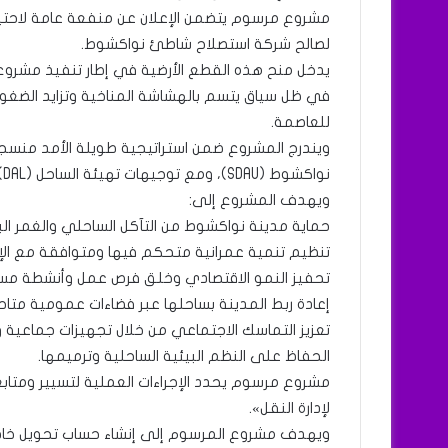
مشروع مرسوم يتضمن الإعلان عن منفعة عامة لاحتيا
لصالح شركة استصلاح شاطئ نواكشوط.
يدخل منح هذه القطع الأرضية في إطار تنفيذ مشرو
في ظل سياق يتسم بالهشاشة المناخية وتزايد الضغوط ا
للعاصمة.
ويندرج المشروع ضمن استراتيجية طويلة الأمد منسج
نواكشوط (SDAU)، ومع توجيهات تهيئة الساحل (DAL) الجاري إعدادها.
ويهدف المشروع إلى:
حماية مدينة نواكشوط من التآكل الساحلي والغمر الب
تنظيم تنمية عمرانية متحكم فيها ومتوافقة مع الإ
تحفيز النمو الاقتصادي وخلق فرص عمل وأنشطة مس
إعادة ربط المدينة بساحلها عبر فضاءات عمومية متاح
تعزيز التماسك الاجتماعي من خلال تجهيزات جماعية 
الحفاظ على النظم البيئية الساحلية وترميمها.
مشروع مرسوم يحدد الإجراءات العملية لتسيير ومتاب
لإدارة النقل».
ويهدف مشروع المرسوم إلى إنشاء حساب تحويل خاص لتع