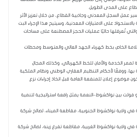
قطاع على المدى الطويل.
ر عمل السجل المعدني وجاذبية القطاع، من خلال تعزيز الأثر
الاستحواذ على الامتيازات المعدنية، وسيتيح هذا الإجراء البت
لتي تُعرقلها حاليًا عمليات الحجز المصطنعة على مساحات
لامة الخاص بخط كهرباء الجهد العالي والمتوسط ومحطات
ة لممر الخدمة والأمان للخط الكهربائي، وكذلك المجال
ها، ووفقًا لأحكام التنظيم العقاري الوطني ونظام الملكية
ن موضوع إعلان للمنفعة العامة قبل اتخاذ إجراءات نزع
 فإن مشروع الربط الكهربائي بجهد 225 كيلو فولت بين نواكشوط–النعمة يمثل رافعة استراتيجية لتنمية
 ولاية نواكشوط الجنوبية، مقاطعة الميناء، لصالح شركة
 ولاية نواكشوط الغربية، مقاطعة تفرغ زينه، لصالح شركة