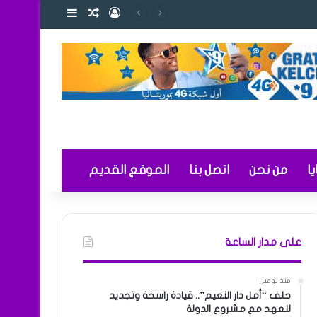
تسجيل الدخول
مقال عشوائي
إضافة عمود ج
 والتعليم
ا
من نحن
اتصل بنا
الموقع القديم
على مدار الساعة
منذ يومين
حلف “أمل دار النعيم”.. قيادة راسخة وتجديد
للعهد مع مشروع الدولة