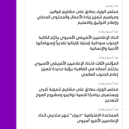
منذ يومين
مجلس الوزراء يصادق على مشاريع قوانين
ومراسيم لتعزيز ريادة الأعمال والمحتوى المحلي
وإصلاح التوثيق والتعليم
منذ أسبوع واحد
اتحاد الإعلاميين الأفريقي الآسيوي يكرّم الكاتبة
الجنوب سودانية إستيلا قايتانو تقديراً لإسهاماتها
الأدبية والإنسانية
منذ أسبوع واحد
المؤتمر الثالث لاتحاد الإعلاميين الأفريقي الآسيوي
يختتم أعماله في القاهرة برؤية جديدة لتعزيز
إعلام الجنوب العالمي
منذ أسبوع واحد
مجلس الوزراء يصادق على مشاريع تنموية كبرى
ويستعرض برنامجًا لتنمية نواذيبو ومشروع العوج
للتعدين
منذ أسبوع واحد
المساعدة الافتراضية “حوراء” تبهر متدربي اتحاد
الإعلاميين الأفرو آسيوى