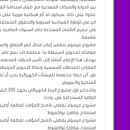
بين الدولة والشركات المعدنية مع ضمان استدامة ال
علاوة على ذلك، سيكون له آثار هيكلية فورية على سي
الردعي للإتاوة المساحية السنوية والحقوق المتعلقة ب
في جميع الطلبات المسجلة خلال السنوات الماضية، وا
شاسعة.
مشروع مرسوم يتضمن إعلان مجال ممر الارتفاق والس
صوملك للتحويل المرتبطة به، منطقة ذات نفع عام.
يهدف هذا الإعلان أساسًا إلى تأمين الحيازات المخصص
العقاري للمحطات الشمسية ونقاط التحويل المرتبطة ب
فإن أي حيازة مخصصة للمنشآت الكهربائية يجب أن تكو
الملكية والتعويض.
وللتذكير
الطاقة المستدامة في بلادنا.
مشروع مرسوم يقضي بالمنح المؤقت لقطعة أرضية في
استصلاح شاطئ نواكشوط.
مشروع مرسوم يقضي بالمنح المؤقت لقطعة أرضية في
استصلاح شاطئ نواكشوط.