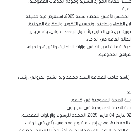
 تحسين كفاءة الموارد البشرية وجودة الخدمات العمومية،
عية.
واستمع المجلس إلى بيان قدمه وزير العدل حول دورة المجلس الأعلى للقضاء لسنة 2025، استعرض فيه حصيلة
قلال القضاء ونجاعته، وتحسين التكوين والحكامة المهنية.
ريتانيين في الخارج بيانًا حول الوضع الدولي، وقدم وزير
الحالة العامة في الداخل.
ة شملت تعيينات في وزارات الداخلية، والتربية، والمياه،
المرافق العمومية.
 الوزراء اليوم الأربعاء 28 يناير 2026، تحت رئاسة صاحب الفخامة السيد محمد ولد الشيخ الغزواني، رئيس
:
سة الصحة العمومية في كيفه.
سة الصحة العمومية في سيلبابي.
ب المعدنية، وهي إجراء مشروع ومدروس، يأتي في الوقت
لدولة، الرامي إلى ضمان توزيع أكثر عدلًا للقيمة المُضافة