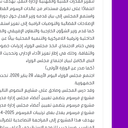
لتعزيز القدرات الفنية والمهنية لإدارة النقل، بهدف
اعتمادًا على تمويل مستدام من عائدات الرسوم القطا
الإصلاحات القضائية والتوصيات الرامية إلى تعزيز است
كما قدم وزير الشؤون الخارجية والتعاون الإفريقي والمو
الداخلية وترقية اللامركزية والتنمية المحلية بيانًا عن 
وفي ختام الاجتماع، اتخذ مجلس الوزراء إجراءات خصوصي
والثقافة، وذلك في إطار تعزيز الأداء الإداري وتحديث 
النص الكامل لبيان اجتماع مجلس الوزراء
(كما صدر عن الوزارة الأولى)
اجتمع مجلس
الجمهورية.
وقد درس المجلس وصادق على مشاريع النصوص التالية
مشروع مرسوم يتضمن تعيين أعضاء مجلس إدارة مدر
مشروع مرسوم يتضمن تعيين أعضاء مجلس إدارة مدر
مشروع مرسوم يعدل بعض ترتيبات المرسوم 2025-024 بتاريخ 04 مارس 2025، المحدد للرسوم والإتاوات المعدنية.
يهدف هذا المشروع إلى المراجعة التصاعدية للضرائ
المناسب، ويستجيب للتوجه الاستراتيجي لأعلى سلطات ا