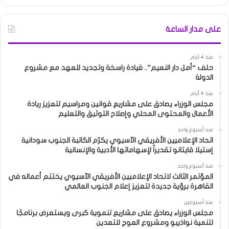
على مدار الساعة
منذ 4 أيام
حلف “أمل دار النعيم”.. قيادة راسخة وتجديد للعهد مع مشروع
الدولة
منذ 4 أيام
مجلس الوزراء يصادق على مشاريع قوانين ومراسيم لتعزيز ريادة
الأعمال والمحتوى المحلي وإصلاح التوثيق والتعليم
منذ أسبوع واحد
اتحاد الإعلاميين الأفريقي الآسيوي يكرّم الكاتبة الجنوب سودانية
إستيلا قايتانو تقديراً لإسهاماتها الأدبية والإنسانية
منذ أسبوع واحد
المؤتمر الثالث لاتحاد الإعلاميين الأفريقي الآسيوي يختتم أعماله في
القاهرة برؤية جديدة لتعزيز إعلام الجنوب العالمي
منذ أسبوعين
مجلس الوزراء يصادق على مشاريع تنموية كبرى ويستعرض برنامجًا
لتنمية نواذيبو ومشروع العوج للتعدين