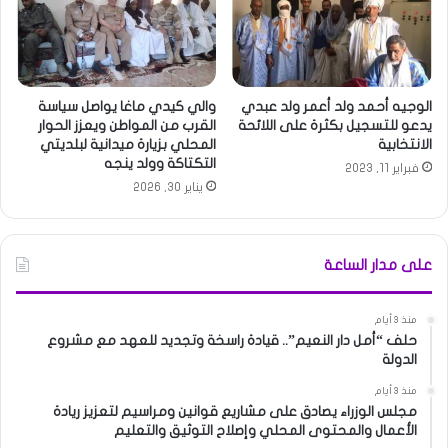
الوجيه أحمد ولد أعمر ولد عبدي
والي كيدي ماغا يواصل سياسة
يدعو للتسجيل بكثرة على اللائحة
القرب من المواطن ويعزز الحوار
الانتخابية
المحلي بزيارة ميدانية لبلديتي
التكتاكة وولد ينجه
فبراير 11, 2023
يناير 30, 2026
على مدار الساعة
منذ 3 أيام
حلف “أمل دار النعيم”.. قيادة راسخة وتجديد للعهد مع مشروع
الدولة
منذ 3 أيام
مجلس الوزراء يصادق على مشاريع قوانين ومراسيم لتعزيز ريادة
الأعمال والمحتوى المحلي وإصلاح التوثيق والتعليم