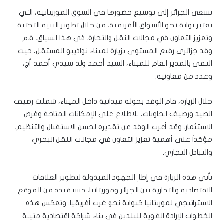
تسعى الجزائر إلى توسيع حضورها في السوق الموريتانية، التي
تعتبر بوابة نحو الأسواق الأفريقية، من خلال تطوير البنية التحتية
وتعزيز التعاون في مجالات النقل والتجارة. في هذا السياق، قام
وفد جزائري رفيع المستوى بزيارة لميناء نواذيبو المستقل، حيث
التقى بالمدير العام للميناء، السيد أحمد ولد سيدي أحمد أج،
وعدد من معاونيه.
خلال الزيارة، قام الوفد بجولة ميدانية داخل الميناء، شملت رصيف
الصيد ورصيف الحاويات، للاطلاع على الإمكانات المتاحة وفرص
الاستثمار. وقد أعرب الوفد عن تقديره لحسن الاستقبال والتنظيم،
مؤكداً على أهمية تعزيز التعاون في مجالات النقل البحري
والتبادل التجاري.
تأتي هذه الزيارة في إطار الجهود المبذولة لتطوير العلاقات
الاقتصادية والتجارية بين الجزائر وموريتانيا، مستفيدة من الموقع
الاستراتيجي لموريتانيا كبوابة نحو غرب أفريقيا. وتعكس هذه
الخطوات الإرادة القوية للبلدين في بناء شراكة اقتصادية متينة