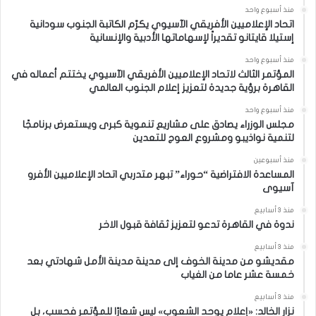
منذ أسبوع واحد
اتحاد الإعلاميين الأفريقي الآسيوي يكرّم الكاتبة الجنوب سودانية
إستيلا قايتانو تقديراً لإسهاماتها الأدبية والإنسانية
منذ أسبوع واحد
المؤتمر الثالث لاتحاد الإعلاميين الأفريقي الآسيوي يختتم أعماله في
القاهرة برؤية جديدة لتعزيز إعلام الجنوب العالمي
منذ أسبوع واحد
مجلس الوزراء يصادق على مشاريع تنموية كبرى ويستعرض برنامجًا
لتنمية نواذيبو ومشروع العوج للتعدين
منذ أسبوعين
المساعدة الافتراضية “حوراء” تبهر متدربي اتحاد الإعلاميين الأفرو
آسيوى
منذ 3 أسابيع
ندوة في القاهرة تدعو لتعزيز ثقافة قبول الاخر
منذ 3 أسابيع
مقديشو من مدينة الخوف إلى مدينة مدينة الأمل شهادتي بعد
خمسة عشر عاما من الغياب
منذ 3 أسابيع
نزار الخالد: «إعلام يوحد الشعوب» ليس شعارًا للمؤتمر فحسب، بل