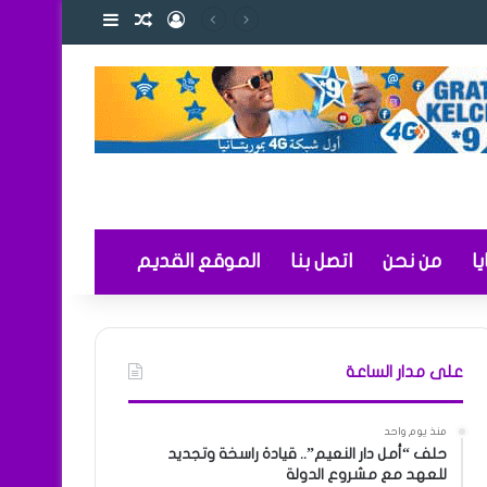
تسجيل الدخول
مقال عشوائي
إضافة عمود ج
 والتعليم
ا
من نحن
اتصل بنا
الموقع القديم
على مدار الساعة
منذ يوم واحد
حلف “أمل دار النعيم”.. قيادة راسخة وتجديد
للعهد مع مشروع الدولة