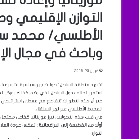
موريتانيا وإعادة تش
التوازن الإقليمي وص
الأطلسي/ محمد سي
وباحث في مجال الإع
فبراير 23, 2026
تشهد منطقة الساحل تحولات جيوسياسية متسارعة، أبرزه
استمرار تحالف دول الساحل الذي يضم كذلك بوركينا ف
غير أن هذه التطورات تتقاطع مع معطى استراتيجي
المحيط الأطلسي عبر نهر السنغال.
في قلب هذه التحولات، تبرز موريتانيا كفاعل محتمل
أولًا: من القطيعة إلى البراغماتية :
تعكس عودة العلاقات
التوازن.