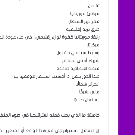
تشمل:
موانئ موريتانيا
ممر نهر السنغال
طرق برية إقليمية
رابعًا: موريتانيا كقوة توازن إقليمي:
في ظل عودة العلاق
مركزيًا:
وسيط سياسي مقبول
شريك أمني مستقر
منصة اقتصادية صاعدة
هذا الدور يتعزز إذا أحسنت استثمار موقعها بين:
الجزائر شمالًا
مالي شرقًا
السنغال جنوبًا
خامسًا: ما الذي يجب فعله استراتيجيا في ضوء المتغي
إن التعامل الاستيراتيجي مع هذا الواقع أو المتغير الج