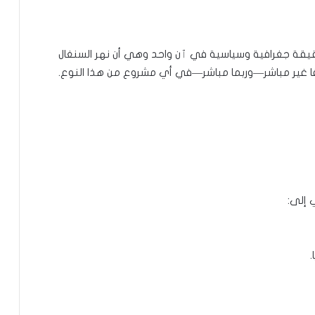
قيقة جغرافية وسياسية في ٱن واحد وهي أن نهر السنغال
طرفًا غير مباشر—وربما مباشر—في أي مشروع من هذا النوع.
 إلى:
.