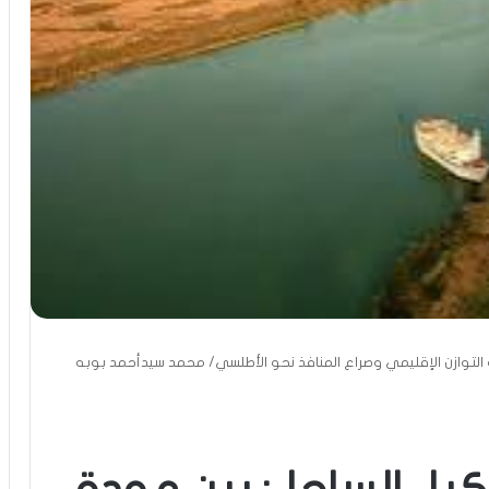
 التوازن الإقليمي وصراع المنافذ نحو الأطلسي/ محمد سيدأحمد بوبه