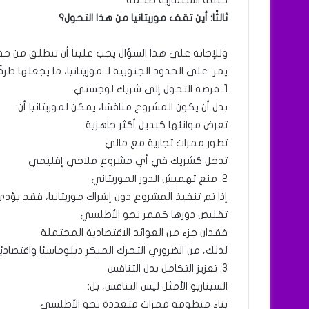
كلفة استثمارية ضخمة
ثالثًا: أين تقف موريتانيا من هذا التحول؟
وللإجابة على هذا السؤال يجب علينا أن تنطلق من ح
يمر على الحدود الجنوبية لـ موريتانيا، ما يجعلها 
1. فرصة التحول إلى شريك لوجستي
بدل أن يكون المشروع منافسًا، يمكن لموريتانيا أن:
تعرض موانئها كبديل أكثر جاهزية
تطور ممرات تجارية مع مالي
تدخل كشريك في أي مشروع ملاحي إقليمي
2. منع تهميش الدور الموريتاني
إذا تم تنفيذ المشروع دون إشراك موريتانيا، فقد يؤدي
تقليص دورها كممر نحو الأطلسي
فقدان جزء من العوائد الاقتصادية المحتملة
لذلك، من الضروري التحرك المبكر دبلوماسيًا واقتصاديًا
3. تعزيز التكامل بدل التنافس
السيناريو الأمثل ليس التنافس، بل:
بناء منظومة ممرات متعددة نحو الأطلسي