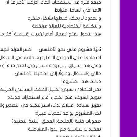
فبعد فترة من الاستقطاب الحاد، أدركت الأطراف أن:
الأمن في الساحل مترابط
والحدود لا يمكن ضبطها بشكل منفرد
والتكلفة الاقتصادية للعزلة مرتفعة
هذا التحول يفتح المجال أمام ترتيبات إقليمية أكثر م
ثانيًا: مشروع مالي نحو الأطلسي — كسر العزلة الجغ
اعتمادها على الموانئ التقليدية، خاصة في السنغال 
وفي هذا السياق، يبرز توجه استراتيجي لفتح قناة أو 
مالي والسنغال، وصولًا إلى المحيط الأطلسي.
دلالات هذا المشروع:
تحرر اقتصادي نسبي: تقليل الضغط السياسي المرتبط ب
تنويع الشركاء: فتح المجال أمام استثمارات جديدة
تعزيز السيادة: امتلاك بدائل استراتيجية في التصدير وال
لكن المشروع يواجه تحديات كبيرة:
صعوبات فنية (الملاحة، العمق، البنية التحتية)
تعقيدات سياسية مع الدول المشاطئة