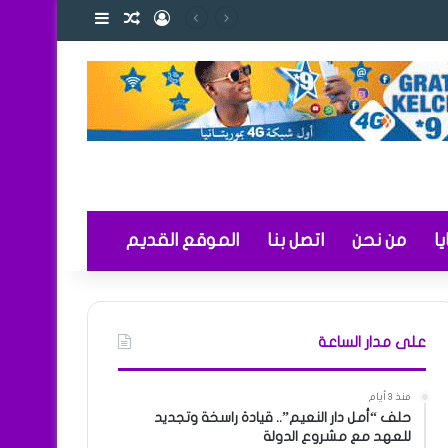
تسجيل الدخول
مقال عشوائي
إضافة عمود ج
التعليم
ا
من نحن
اتصل بنا
الموقع القديم
على مدار الساعة
منذ 3 أيام
حلف “أمل دار النعيم”.. قيادة راسخة وتجديد
للعهد مع مشروع الدولة