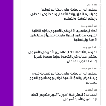
منذ 3 أيام
مجلس الوزراء يصادق على مشاريع قوانين
ومراسيم لتعزيز ريادة الأعمال والمحتوى المحلي
وإصلاح التوثيق والتعليم
منذ أسبوع واحد
اتحاد الإعلاميين الأفريقي الآسيوي يكرّم الكاتبة
الجنوب سودانية إستيلا قايتانو تقديراً لإسهاماتها
الأدبية والإنسانية
منذ أسبوع واحد
المؤتمر الثالث لاتحاد الإعلاميين الأفريقي الآسيوي
يختتم أعماله في القاهرة برؤية جديدة لتعزيز
إعلام الجنوب العالمي
منذ أسبوع واحد
مجلس الوزراء يصادق على مشاريع تنموية كبرى
ويستعرض برنامجًا لتنمية نواذيبو ومشروع العوج
للتعدين
منذ أسبوعين
المساعدة الافتراضية “حوراء” تبهر متدربي اتحاد
الإعلاميين الأفرو آسيوى