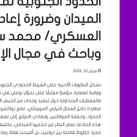
الحدود الجنوبية لمو
الميدان وضرورة إعاد
العسكري/ محمد سي
وباحث في مجال الإع
فبراير 25, 2026
تشكل التطورات الأخيرة على الشريط الحدودي الجنوبي
وولاية لعصابة، مؤشرًا مقلقًا على تحوّل نوعي في ط
فالمعطيات المتداولة حول تنفيذ وحدات من الجيش 
مطاردة داخل المجال الترابي الموريتاني، تضع نواكش
الحدود، وحماية المواطنين، وتفادي الانزلاق إلى تص
هذه الحادثة، بغض النظر عن حجمها الميداني، تكشف
مجرد خطوط فاصلة بين دولتين، بل أصبحت فضاءً رماديًا