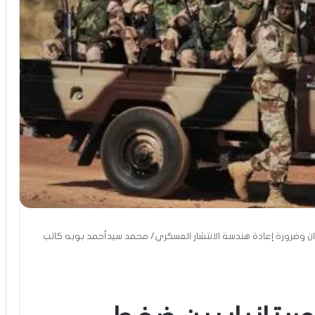
يدان وضرورة إعادة هندسة الانتشار العسكري/ محمد سيدأحمد بوبه كاتب