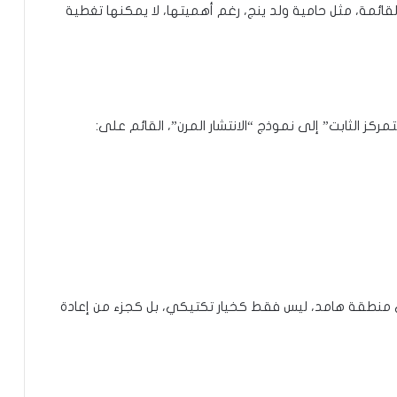
لقائمة، مثل حامية ولد ينج، رغم أهميتها، لا يمكنها تغطية
ركز الثابت” إلى نموذج “الانتشار المرن”، القائم على:
ي منطقة هامد، ليس فقط كخيار تكتيكي، بل كجزء من إعادة