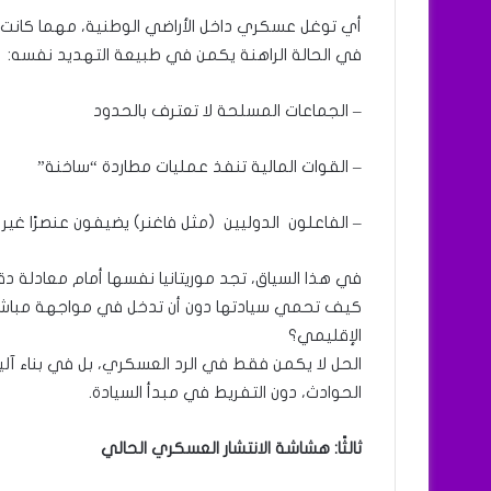
أي توغل عسكري داخل الأراضي الوطنية، مهما كانت مبرر
في الحالة الراهنة يكمن في طبيعة التهديد نفسه:
– الجماعات المسلحة لا تعترف بالحدود
– القوات المالية تنفذ عمليات مطاردة “ساخنة”
– الفاعلون الدوليين (مثل فاغنر) يضيفون عنصرًا غي
في هذا السياق، تجد موريتانيا نفسها أمام معادلة دق
كيف تحمي سيادتها دون أن تدخل في مواجهة مباشرة
الإقليمي؟
الحل لا يكمن فقط في الرد العسكري، بل في بناء آل
الحوادث، دون التفريط في مبدأ السيادة.
ثالثًا: هشاشة الانتشار العسكري الحالي