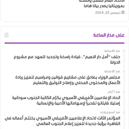
الاتحاد العام للعمل والصحة
بموريتانيا يصدر بيانا هاما
ديسمبر 22, 2024
على مدار الساعة
منذ 20 ساعة
حلف “أمل دار النعيم”.. قيادة راسخة وتجديد للعهد مع مشروع
الدولة
منذ 22 ساعة
مجلس الوزراء يصادق على مشاريع قوانين ومراسيم لتعزيز ريادة
الأعمال والمحتوى المحلي وإصلاح التوثيق والتعليم
منذ 7 أيام
اتحاد الإعلاميين الأفريقي الآسيوي يكرّم الكاتبة الجنوب سودانية
إستيلا قايتانو تقديراً لإسهاماتها الأدبية والإنسانية
منذ أسبوع واحد
المؤتمر الثالث لاتحاد الإعلاميين الأفريقي الآسيوي يختتم أعماله في
القاهرة برؤية جديدة لتعزيز إعلام الجنوب العالمي