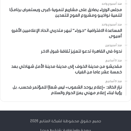
منذ أسبوع واحد
مجلس الوزراء يصادق على مشاريع تنموية كبرى ويستعرض برنامجًا
لتنمية نواذيبو ومشروع العوج للتعدين
منذ أسبوع واحد
المساعدة الافتراضية “حوراء” تبهر متدربي اتحاد الإعلاميين الأفرو
آسيوى
منذ أسبوعين
ندوة في القاهرة تدعو لتعزيز ثقافة قبول الاخر
منذ 3 أسابيع
مقديشو من مدينة الخوف إلى مدينة مدينة الأمل شهادتي بعد
خمسة عشر عاما من الغياب
منذ 3 أسابيع
نزار الخالد: «إعلام يوحد الشعوب» ليس شعارًا للمؤتمر فحسب، بل
رؤية لبناء إعلام مهني يعزز الحوار والسلام
جميع حقوق محفوظة لشبكة المتابع 2026
برمجة واستضافة: شنقيط ميديا