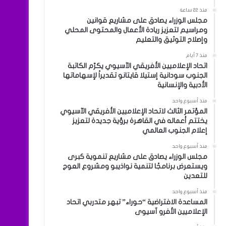
منذ 22 ساعة
مجلس الوزراء يصادق على مشاريع قوانين
ومراسيم لتعزيز ريادة الأعمال والمحتوى المحلي
وإصلاح التوثيق والتعليم
منذ 7 أيام
اتحاد الإعلاميين الأفريقي الآسيوي يكرّم الكاتبة
الجنوب سودانية إستيلا قايتانو تقديراً لإسهاماتها
الأدبية والإنسانية
منذ أسبوع واحد
المؤتمر الثالث لاتحاد الإعلاميين الأفريقي الآسيوي
يختتم أعماله في القاهرة برؤية جديدة لتعزيز
إعلام الجنوب العالمي
منذ أسبوع واحد
مجلس الوزراء يصادق على مشاريع تنموية كبرى
ويستعرض برنامجًا لتنمية نواذيبو ومشروع العوج
للتعدين
منذ أسبوع واحد
المساعدة الافتراضية “حوراء” تبهر متدربي اتحاد
الإعلاميين الأفرو آسيوى