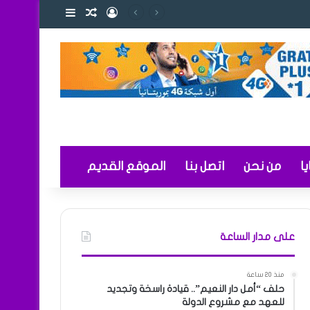
تسجيل الدخول
مقال عشوائي
إضافة عمود ج
 والتعليم
ا
من نحن
اتصل بنا
الموقع القديم
على مدار الساعة
منذ 20 ساعة
حلف “أمل دار النعيم”.. قيادة راسخة وتجديد
للعهد مع مشروع الدولة