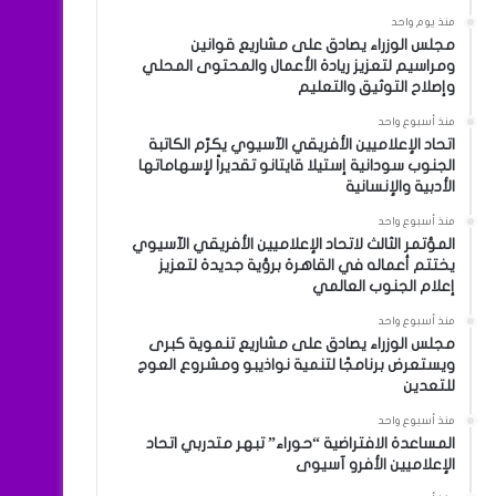
منذ يوم واحد
مجلس الوزراء يصادق على مشاريع قوانين
ومراسيم لتعزيز ريادة الأعمال والمحتوى المحلي
وإصلاح التوثيق والتعليم
منذ أسبوع واحد
اتحاد الإعلاميين الأفريقي الآسيوي يكرّم الكاتبة
الجنوب سودانية إستيلا قايتانو تقديراً لإسهاماتها
الأدبية والإنسانية
منذ أسبوع واحد
المؤتمر الثالث لاتحاد الإعلاميين الأفريقي الآسيوي
يختتم أعماله في القاهرة برؤية جديدة لتعزيز
إعلام الجنوب العالمي
منذ أسبوع واحد
مجلس الوزراء يصادق على مشاريع تنموية كبرى
ويستعرض برنامجًا لتنمية نواذيبو ومشروع العوج
للتعدين
منذ أسبوع واحد
المساعدة الافتراضية “حوراء” تبهر متدربي اتحاد
الإعلاميين الأفرو آسيوى