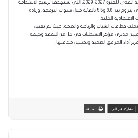
كما ناقش المجلس وثيقة البرمجة الميزانوية متوسطة المدى للفترة 2027-2029، التي تستهدف ترسيخ الاستدامة
المالية وتعزيز الإيرادات الجبائية، مع توقع نمو اقتصادي يتراوح بين 3.6 و5.5 بالمائة خلال سنوات البرمجة، وزيادة
الاقتصادية الكلية.
ملت قطاعات الشباب والرياضة والصحة، حيث تم تعيين
تعيين مديري مراكز الاستطباب في كل من النعمة وكيفه
يز أداء المرافق الصحية وتحسين حكامتها.
مشاركة عبر البريد
طباعة