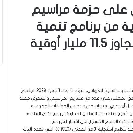
ق على حزمة مراسيم
ية من برنامج تنمية
نواكشوط بكلفة تتجاوز 11.5 مليار أوقية
المتابع – نواكشوط: ترأس فخامة رئيس الجمهورية، محمد ولد الشيخ الغزواني، اليوم الأربعاء 1 يوليو 2026، اجتماع
ادق المجلس على عدد من مشاريع المراسيم، واستعرض جملة
، قبل أن يجري تعيينات في عدد من القطاعات الحكومية.
الأمين التنفيذي الوطني لمحاربة فيروس نقص المناعة
 ومواكبة التراجع المسجل في انتشار الفيروس.
كما اعتمد المجلس مشروع مرسوم يقضي بإنشاء خطة تنظيم استجابة الأمن المدني (ORSEC)، التي تحدد آليات