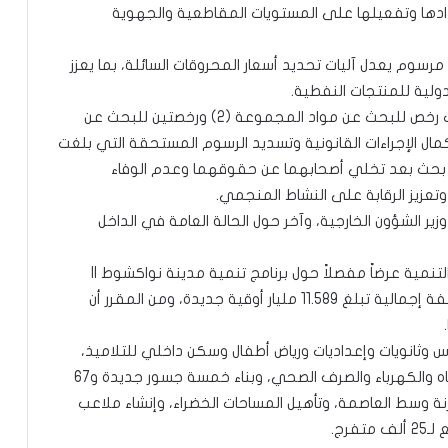
دادها وتفعيلها على المستويات المقاطعية والجهوية
وم يعدل آليات تحديد أسعار المحروقات السائلة، بما يعزز
ولية للمنتجات النفطية.
وفي القطاع المعدني، وافق المجلس على منح ست رخص للبحث عن مواد المجموعة (2) ورخصتين للبحث عن
، بعد استكمال الإجراءات القانونية وتسديد الرسوم المستحقة التي بلغت
ى رخصتي بحث بعد تخلي أصحابهما عن حقوقهما وعدم الوفاء
 وتعزيز الرقابة على النشاط المنجمي.
 الشؤون الخارجية، وآخر حول الحالة العامة في الداخل
وفي الجانب التنموي، قدم وزير الشؤون الاقتصادية والتنمية عرضاً مفصلاً حول برنامج تنمية مدينة نواكشوط II
للفترة الممتدة من يونيو 2026 إلى أكتوبر 2027، بكلفة إجمالية تبلغ 11.589 مليار أوقية جديدة، ومن المقرر أن
 وثانويات وإعداديات ورياض أطفال وسكن داخلي للتلاميذ،
وإنشاء مرافق صحية متخصصة، وتوسعة شبكات المياه والكهرباء والصرف الصحي، وبناء خمسة جسور جديدة و67
نة وسط العاصمة، وتأهيل المساحات الخضراء، وإنشاء ملاعب
رج.