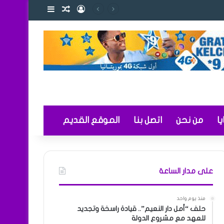
تسجيل الدخول
مقال عشوائي
إضافة عمود ج
 والتعليم
ا
من نحن
اتصل بنا
الموقع القديم
على مدار الساعة
منذ يوم واحد
حلف “أمل دار النعيم”.. قيادة راسخة وتجديد
للعهد مع مشروع الدولة