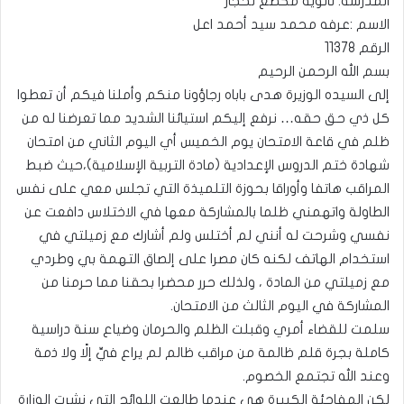
المدرسة: ثانوية مكطع لحجار
الاسم :عرفه محمد سيد أحمد اعل
الرقم 11378
بسم الله الرحمن الرحيم
إلى السيده الوزيرة هدى باباه رجاؤونا منكم وأملنا فيكم أن تعطوا
كل ذي حق حقه… نرفع إليكم استيائنا الشديد مما تعرضنا له من
ظلم في قاعة الامتحان يوم الخميس أي اليوم الثاني من امتحان
شهادة ختم الدروس الإعدادية (مادة التربية الإسلامية)،حيث ضبط
المراقب هاتفا وأوراقا بحوزة التلميذة التي تجلس معي على نفس
الطاولة واتهمني ظلما بالمشاركة معها في الاختلاس دافعت عن
نفسي وشرحت له أنني لم أختلس ولم أشارك مع زميلتي في
استخدام الهاتف لكنه كان مصرا على إلصاق التهمة بي وطردي
مع زميلتي من المادة ، ولذلك حرر محضرا بحقنا مما حرمنا من
المشاركة في اليوم الثالث من الامتحان.
سلمت للقضاء أمري وقبلت الظلم والحرمان وضياع سنة دراسية
كاملة بجرة قلم ظالمة من مراقب ظالم لم يراع فيِّ إلًا ولا ذمة
وعند الله تجتمع الخصوم.
لكن المفاجئة الكبيرة هي عندما طالعت اللوائح التي نشرت الوزارة