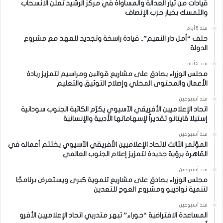
قيادات من تيار العدالة والمساواة في مركز الرشيد تعلن الانسحاب
والتمسك بخيار حزب الإنصاف
منذ 5 أيام
حلف “أمل دار النعيم”.. قيادة راسخة وتجديد للعهد مع مشروع
الدولة
منذ 5 أيام
مجلس الوزراء يصادق على مشاريع قوانين ومراسيم لتعزيز ريادة
الأعمال والمحتوى المحلي وإصلاح التوثيق والتعليم
منذ أسبوعين
اتحاد الإعلاميين الأفريقي الآسيوي يكرّم الكاتبة الجنوب سودانية
إستيلا قايتانو تقديراً لإسهاماتها الأدبية والإنسانية
منذ أسبوعين
المؤتمر الثالث لاتحاد الإعلاميين الأفريقي الآسيوي يختتم أعماله في
القاهرة برؤية جديدة لتعزيز إعلام الجنوب العالمي
منذ أسبوعين
مجلس الوزراء يصادق على مشاريع تنموية كبرى ويستعرض برنامجًا
لتنمية نواذيبو ومشروع العوج للتعدين
منذ أسبوعين
المساعدة الافتراضية “حوراء” تبهر متدربي اتحاد الإعلاميين الأفرو