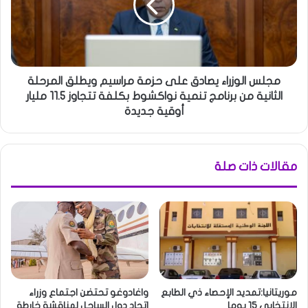
مجلس الوزراء يصادق على حزمة مراسيم ويطلق المرحلة
الثانية من برنامج تنمية نواكشوط بكلفة تتجاوز 11.5 مليار
أوقية جديدة
مقالات ذات صلة
موريتانيا:تمديد الإحصاء ذي الطابع
واغادوغو تحتضن اجتماع وزراء
الانتخابي 15 يوما
اتحاد دول الساحل لمناقشة خارطة