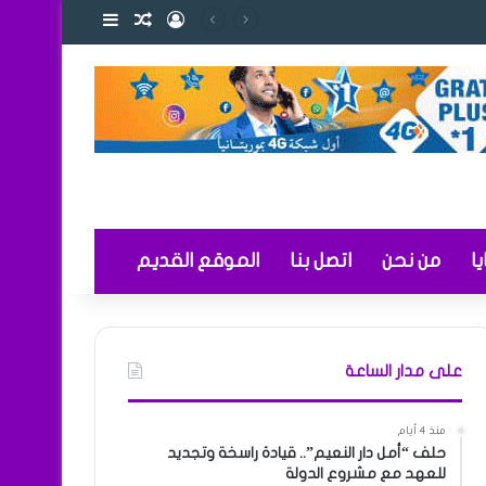
تسجيل الدخول
مقال عشوائي
إضافة عمود ج
لتعليم
ا
من نحن
اتصل بنا
الموقع القديم
على مدار الساعة
منذ 4 أيام
حلف “أمل دار النعيم”.. قيادة راسخة وتجديد
للعهد مع مشروع الدولة