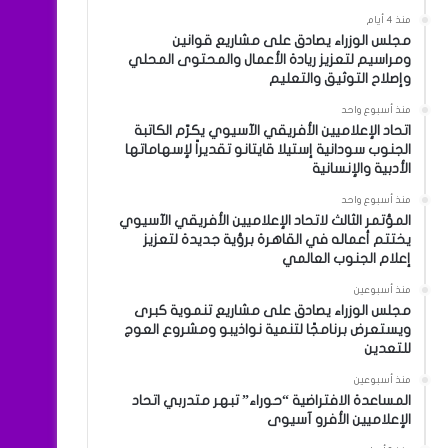
منذ 4 أيام
مجلس الوزراء يصادق على مشاريع قوانين
ومراسيم لتعزيز ريادة الأعمال والمحتوى المحلي
وإصلاح التوثيق والتعليم
منذ أسبوع واحد
اتحاد الإعلاميين الأفريقي الآسيوي يكرّم الكاتبة
الجنوب سودانية إستيلا قايتانو تقديراً لإسهاماتها
الأدبية والإنسانية
منذ أسبوع واحد
المؤتمر الثالث لاتحاد الإعلاميين الأفريقي الآسيوي
يختتم أعماله في القاهرة برؤية جديدة لتعزيز
إعلام الجنوب العالمي
منذ أسبوعين
مجلس الوزراء يصادق على مشاريع تنموية كبرى
ويستعرض برنامجًا لتنمية نواذيبو ومشروع العوج
للتعدين
منذ أسبوعين
المساعدة الافتراضية “حوراء” تبهر متدربي اتحاد
الإعلاميين الأفرو آسيوى