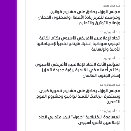
منذ يوم واحد
مجلس الوزراء يصادق على مشاريع قوانين
ومراسيم لتعزيز ريادة الأعمال والمحتوى المحلي
وإصلاح التوثيق والتعليم
منذ أسبوع واحد
اتحاد الإعلاميين الأفريقي الآسيوي يكرّم الكاتبة
الجنوب سودانية إستيلا قايتانو تقديراً لإسهاماتها
الأدبية والإنسانية
منذ أسبوع واحد
المؤتمر الثالث لاتحاد الإعلاميين الأفريقي الآسيوي
يختتم أعماله في القاهرة برؤية جديدة لتعزيز
إعلام الجنوب العالمي
منذ أسبوع واحد
مجلس الوزراء يصادق على مشاريع تنموية كبرى
ويستعرض برنامجًا لتنمية نواذيبو ومشروع العوج
للتعدين
منذ أسبوع واحد
المساعدة الافتراضية “حوراء” تبهر متدربي اتحاد
الإعلاميين الأفرو آسيوى