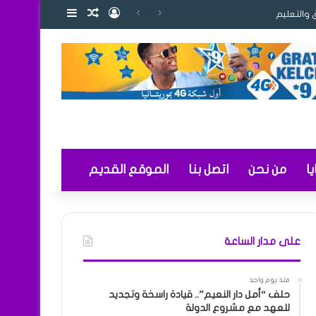
تسجيل الدخول
مقال عشوائي
إضافة عمود ج
 والتعليم
ا
من نحن
اتصل بنا
الموقع القديم
على مدار الساعة
منذ يوم واحد
حلف “أمل دار النعيم”.. قيادة راسخة وتجديد
للعهد مع مشروع الدولة