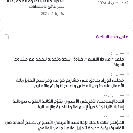
المدرسة العليا لعلوم الصحة بمنع
أغسطس 4, 2023
نشر نتائج الامتحانات
أبريل 7, 2025
على مدار الساعة
منذ يومين
حلف “أمل دار النعيم”.. قيادة راسخة وتجديد للعهد مع مشروع
الدولة
منذ يومين
مجلس الوزراء يصادق على مشاريع قوانين ومراسيم لتعزيز ريادة
الأعمال والمحتوى المحلي وإصلاح التوثيق والتعليم
منذ أسبوع واحد
اتحاد الإعلاميين الأفريقي الآسيوي يكرّم الكاتبة الجنوب سودانية
إستيلا قايتانو تقديراً لإسهاماتها الأدبية والإنسانية
منذ أسبوع واحد
المؤتمر الثالث لاتحاد الإعلاميين الأفريقي الآسيوي يختتم أعماله في
القاهرة برؤية جديدة لتعزيز إعلام الجنوب العالمي