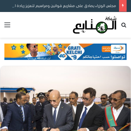
مجلس الوزراء يصادق على مشاريع قوانين ومراسيم لتعزيز ريادة الأعمال والمحتوى المحلي وإصلاح التوثيق والتعليم
بحث عن
الق