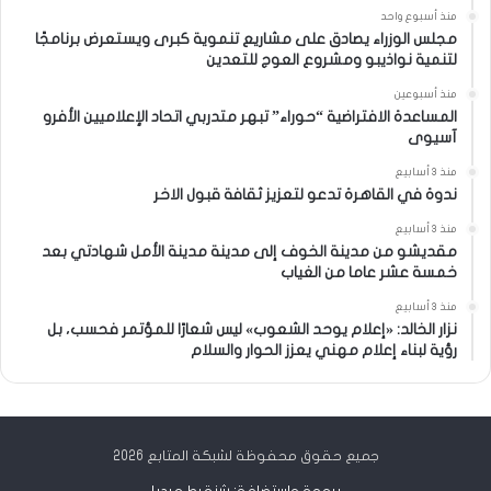
منذ أسبوع واحد
مجلس الوزراء يصادق على مشاريع تنموية كبرى ويستعرض برنامجًا
لتنمية نواذيبو ومشروع العوج للتعدين
منذ أسبوعين
المساعدة الافتراضية “حوراء” تبهر متدربي اتحاد الإعلاميين الأفرو
آسيوى
منذ 3 أسابيع
ندوة في القاهرة تدعو لتعزيز ثقافة قبول الاخر
منذ 3 أسابيع
مقديشو من مدينة الخوف إلى مدينة مدينة الأمل شهادتي بعد
خمسة عشر عاما من الغياب
منذ 3 أسابيع
نزار الخالد: «إعلام يوحد الشعوب» ليس شعارًا للمؤتمر فحسب، بل
رؤية لبناء إعلام مهني يعزز الحوار والسلام
جميع حقوق محفوظة لشبكة المتابع 2026