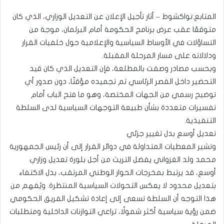
المتابع:نواكشوط – أثار تأجيل الإعلان عن التعديل الوزاري، الذي كان
متوقعًا عقب عرض برنامج الحكومة أمام البرلمان، موجة من
التساؤلات في الأوساط السياسية والإعلامية حول خلفيات القرار
ودلالاته على مسار المرحلة المقبلة.
وبحسب مصادر وصفت بالمطلعة، فإن التعديل الذي كان قيد
التحضير داخل القصر الرئاسي تم تجميده مؤقتًا، دون صدور أي
توضيح رسمي من الجهات المختصة، وهو ما فتح الباب أمام
تفسيرات متعددة بشأن طبيعة التوجهات السياسية لدى السلطة
التنفيذية.
تعديل أوسع بدل تغيير جزئي
وتشير المعطيات المتداولة في دوائر القرار إلى أن رئيس الجمهورية
محمد ولد الغزواني يفضل التريث من أجل بلورة تعديل وزاري
أوسع، قد يرتبط بمخرجات الحوار الوطني المرتقب، بدل الاكتفاء
بتعديل محدود لا يعكس التحولات السياسية المنتظرة. ويُفهم من
هذا التوجه أن السلطة تسعى إلى إعادة تشكيل الفريق الحكومي
ضمن رؤية سياسية أكثر شمولًا، تراعي التوازنات الداخلية ومتطلبات