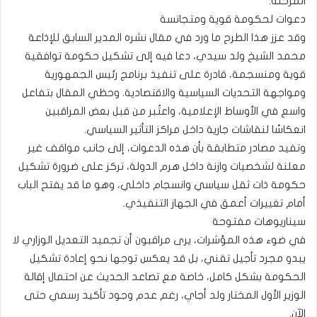
المرحلة.
دعوات لحكومة قوية ومتجانسة
وقد عزز هذا الطرح ما ورد في مقال نشره المدير السابق للإذاعة
محمد الشيخ ولد سيدي، دعا فيه إلى تشكيل حكومة توافقية
قوية ومنسجمة، قادرة على تنفيذ برنامج رئيس الجمهورية
ومواجهة التحديات السياسية والاقتصادية. وحظي المقال بتفاعل
واسع في الأوساط الإعلامية، واعتُبر من قبل بعض المراقبين
انعكاسًا لنقاشات جارية داخل مراكز التأثير السياسي.
وتفيد مصادر متطابقة بأن هذه الدعوات، إلى جانب مواقف غير
معلنة لشخصيات وازنة داخل هرم الدولة، تركز على ضرورة تشكيل
حكومة ذات ثقل سياسي وانسجام داخلي، وهو ما قد يفتح الباب
أمام تغييرات أعمق في الجهاز التنفيذي.
سيناريوهات مفتوحة
في ضوء هذه المؤشرات، يرى مراقبون أن تجميد التعديل الوزاري لا
يبدو مجرد تأجيل تقني، بل قد يعكس توجها نحو إعادة تشكيل
الحكومة بشكل كامل، خاصة مع تصاعد الحديث عن احتمال إقالة
الوزير الأول المختار ولد أجاي، رغم عدم وجود تأكيد رسمي حتى
الآن.