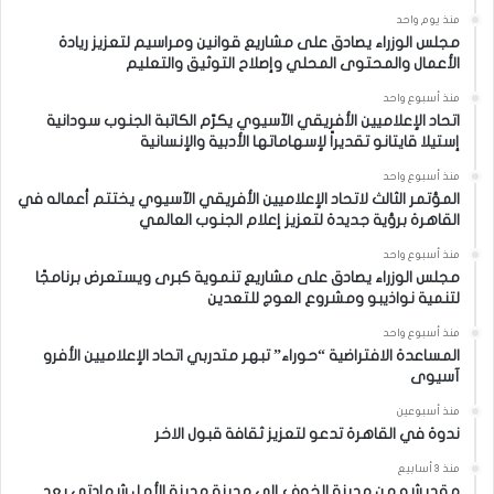
منذ يوم واحد
مجلس الوزراء يصادق على مشاريع قوانين ومراسيم لتعزيز ريادة
الأعمال والمحتوى المحلي وإصلاح التوثيق والتعليم
منذ أسبوع واحد
اتحاد الإعلاميين الأفريقي الآسيوي يكرّم الكاتبة الجنوب سودانية
إستيلا قايتانو تقديراً لإسهاماتها الأدبية والإنسانية
منذ أسبوع واحد
المؤتمر الثالث لاتحاد الإعلاميين الأفريقي الآسيوي يختتم أعماله في
القاهرة برؤية جديدة لتعزيز إعلام الجنوب العالمي
منذ أسبوع واحد
مجلس الوزراء يصادق على مشاريع تنموية كبرى ويستعرض برنامجًا
لتنمية نواذيبو ومشروع العوج للتعدين
منذ أسبوع واحد
المساعدة الافتراضية “حوراء” تبهر متدربي اتحاد الإعلاميين الأفرو
آسيوى
منذ أسبوعين
ندوة في القاهرة تدعو لتعزيز ثقافة قبول الاخر
منذ 3 أسابيع
مقديشو من مدينة الخوف إلى مدينة مدينة الأمل شهادتي بعد