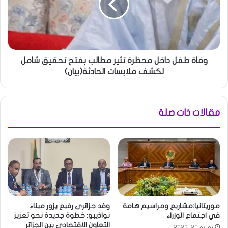
وفاة طفل داخل محظرة تثير مطالب بفتح تحقيق شامل
لكشف ملابسات الحادثة(بيان)
مقالات ذات صلة
موريتانيا:مشاريع ومراسيم هامة
وفد جزائري رفيع يزور ميناء
في اجتماع الوزراء
نواذيبو: خطوة جديدة نحو تعزيز
التعاون الاقتصادي بين الجزائر
يوليو 20, 2023