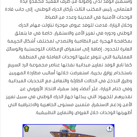
واستُقبل الوفد لدى وصوله من طرف العقيد محمدو أيده
العثماني، رئيس المكتب الثالث بأركان الدرك الوطني، إلى جانب قادة
الوحدات الأمنية في المدينة وعدد من الضباط.
وخلال الزيارة، قدمت للوفد عروض موجزة تناولت مهام الدرك
الوطني ودوره في تعزيز الأمن والاستقرار، خاصة في ما يتعلق
بمكافحة الهجرة غير النظامية والتصدي لمختلف أشكال الجريمة
العابرة للحدود، إضافة إلى استعراض الإمكانات اللوجستية والوسائل
العملياتية التي تتوفر عليها الوحدات العاملة في المنطقة.
كما تابع الوفد تمارين ميدانية نفذتها عناصر مجموعة الرد السريع
باستخدام زوارق بحرية، استعرضت خلالها أساليب مطاردة المهربين
وطرق التدخل في الحالات الطارئة والتعامل مع التحديات الميدانية.
وفي ختام الزيارة، عبّر أعضاء وفد سفراء الاتحاد الأوروبي عن
تقديرهم للجهود التي يبذلها جهاز الدرك الوطني في سبيل تعزيز
الأمن ودعم الاستقرار، مثمنين مستوى الجاهزية والاحترافية التي
أظهرتها الوحدات خلال العروض والتمارين التطبيقية.