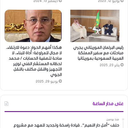
يوليو 12, 2023
ديسمبر 13, 2024
رئيس البرلمان الموريتاني يجري
هكذا أفهم الحوار: دعوة للارتقاء،
مباحثات مع سفير المملكة
لا مجال للمراوغة؛ أداة للبناء، لا
العربية السعودية بموريتانيا
ساحة لتصفية الحسابات / محمد
لحظانه المستشار الفني لوزير
يناير 23, 2025
التجهيز والنقل مكلف بالنقل
الجوي
يونيو 29, 2025
على مدار الساعة
منذ يومين
حلف “أمل دار النعيم”.. قيادة راسخة وتجديد للعهد مع مشروع