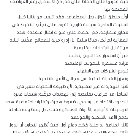
حيث قدرتها على الحفاظ على قدر من الاستقرار، رغم العواصف
المحيطة بها.
أولًا: منطق التوازن بدل الاصطفاف، فقد اتبعت موريتانيا خلال
السنوات الماضية سياسة خارجية تقوم على تجنّب الانخراط في
محاور متصارعة، مع الحفاظ على قنوات اتصال متعددة. هذه
المقاربة لم تكن حيادًا سلبيًا، بل إدارة مرنة للمصالح، مكّنت البلاد
من تقليل الارتدادات الإقليمية.
غير أن استمرار هذا النهج يتطلب:
قراءة مستمرة للتحولات الإقليمية،
تنويع الشراكات دون الارتهان،
وتعزيز القدرات الذاتية في مجالي الأمن والتنمية.
ثانيًا: التهديدات غير التقليدية، لأن طبيعة التحديات تتغير في
الساحل من صراعات تقليدية إلى تهديدات مركّبة: شبكات عابرة
للحدود، اقتصاد غير رسمي، ضغوط هجرة، وتغيّرات اجتماعية. هذه
التهديدات لا تُواجه بالأدوات العسكرية فقط، بل بمنظومة شاملة
تدمج الأمن بالتنمية والحوكمة.
ثالثًا: المناعة الداخلية كخط دفاع أول، حيث تُظهر التجارب أن الدول
الأكثر استقرارًا ليست تلك الأكثر تسليحًا، بل الأكثر تماسكًا داخليًا.