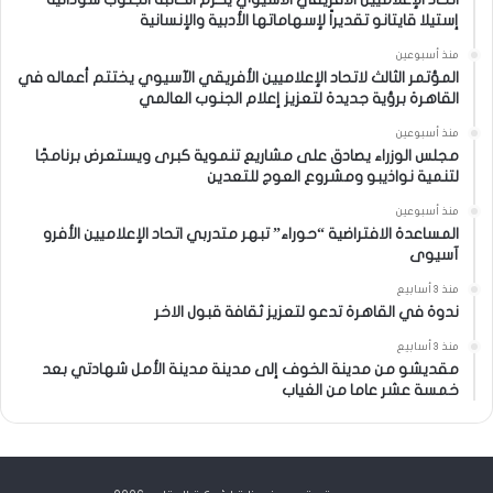
إستيلا قايتانو تقديراً لإسهاماتها الأدبية والإنسانية
منذ أسبوعين
المؤتمر الثالث لاتحاد الإعلاميين الأفريقي الآسيوي يختتم أعماله في
القاهرة برؤية جديدة لتعزيز إعلام الجنوب العالمي
منذ أسبوعين
مجلس الوزراء يصادق على مشاريع تنموية كبرى ويستعرض برنامجًا
لتنمية نواذيبو ومشروع العوج للتعدين
منذ أسبوعين
المساعدة الافتراضية “حوراء” تبهر متدربي اتحاد الإعلاميين الأفرو
آسيوى
منذ 3 أسابيع
ندوة في القاهرة تدعو لتعزيز ثقافة قبول الاخر
منذ 3 أسابيع
مقديشو من مدينة الخوف إلى مدينة مدينة الأمل شهادتي بعد
خمسة عشر عاما من الغياب