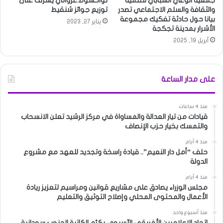
جمعية الوعي الشبابي للتنمية
نواكشوط:غزواني يشرف على
والثقافة والسلم الاجتماعي تصدر
توزيع جوائز شنقيط
بيانا حول حادثة تفكيك مجموعة
يناير 27, 2023
الأشرار بمدينة تجكجة
أبريل 19, 2025
على مدار الساعة
منذ 4 ساعات
قيادات من تيار العدالة والمساواة في مركز الرشيد تعلن الانسحاب
والتمسك بخيار حزب الإنصاف
منذ 4 أيام
حلف “أمل دار النعيم”.. قيادة راسخة وتجديد للعهد مع مشروع
الدولة
منذ 4 أيام
مجلس الوزراء يصادق على مشاريع قوانين ومراسيم لتعزيز ريادة
الأعمال والمحتوى المحلي وإصلاح التوثيق والتعليم
منذ أسبوع واحد
اتحاد الإعلاميين الأفريقي الآسيوي يكرّم الكاتبة الجنوب سودانية