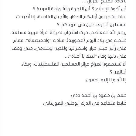
يا قادة الخليج العربي…
أين أخوة الإسلام ؟ أين النخوة والشهامة العربية ؟
بماذا ستجيبون أبناءكم الصغار، والأجيال القادمة، إذا أصبحت
فلسطين أثرا بعد عين في عهدكم ؟
يرحم الله المعتصم، حيث استجاب لصرخة امرأة عربية مسلمة،
ظلمت في بلاد الروم (عمورية)، فنادت “وامعتصماه”، فقام
على رأس جيش جرار، وانتصر لها وللدين الإسلامي، حتى وقف
على بابها وقال “لبيك يا أختاه”…
ألا تستمعون لصراخ حرائر المسلمين الفلسطينيات، وبكاء
أبنائهن ؟
إنا لله وإنا إليه راجعون
حمم بن حمود بن أحمد ددي
ضابط متقاعد في الدرك الوطني الموريتاني