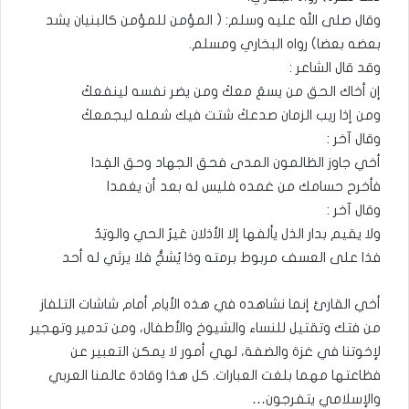
وقال صلى الله عليه وسلم: ( المؤمن للمؤمن كالبنيان يشد
بعضه بعضا) رواه البخاري ومسلم.
وقد قال الشاعر :
إن أخاك الحق من يسعَ معكْ ومن يضر نفسه لينفعكْ
ومن إذا ريب الزمان صدعكْ شتت فيك شمله ليجمعكْ
وقال آخر :
أخي جاوز الظالمون المدى فحق الجهاد وحق الفِدا
فأخرح حسامك من غمده فليس له بعد أن يغمدا
وقال آخر :
ولا يقيم بدار الذل يألفها إلا الأذلان عَيرُ الحي والوتِدُ
فذا على العسف مربوط برمته وذا يُشجُّ فلا يرثي له أحد
أخي القارئ إنما نشاهده في هذه الأيام أمام شاشات التلفاز
من فتك وتقتيل للنساء والشيوخ والأطفال، ومن تدمير وتهجير
لإخوتنا في غزة والضفة، لهي أمور لا يمكن التعبير عن
فظاعتها مهما بلغت العبارات. كل هذا وقادة عالمنا العربي
والإسلامي يتفرجون…