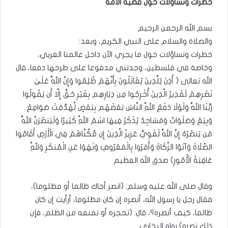
خطرات وتساؤلات حول قضية الأمة
بسم الله الرحمن الرحيم
والصلاة والسلام على النبي الكريم، وبعد:
خطرات وتساؤلات حول ما يجري الآن داخل عالمنا العربي،
وخاصة في فلسطين، وجدتني مدفوعا على طرحها دفعا، قال
الله تعالى ( أُذِنَ لِلَّذِينَ يُقَاتَلُونَ بِأَنَّهُمْ ظُلِمُوا وَإِنَّ اللَّهَ عَلَىٰ
نَصْرِهِمْ لَقَدِيرٌ الَّذِينَ أُخْرِجُوا مِن دِيَارِهِم بِغَيْرِ حَقٍّ إِلَّا أَن يَقُولُوا
رَبُّنَا اللَّهُ وَلَوْلَا دَفْعُ اللَّهِ النَّاسَ بَعْضَهُم بِبَعْضٍ لَّهُدِّمَتْ صَوَامِعُ
وَبِيَعٌ وَصَلَوَاتٌ وَمَسَاجِدُ يُذْكَرُ فِيهَا اسْمُ اللَّهِ كَثِيرًا وَلَيَنصُرَنَّ اللَّهُ
مَن يَنصُرُهُ إِنَّ اللَّهَ لَقَوِيٌّ عَزِيزٌ الَّذِينَ إِن مَّكَّنَّاهُمْ فِي الْأَرْضِ أَقَامُوا
الصَّلَاةَ وَآتَوُا الزَّكَاةَ وَأَمَرُوا بِالْمَعْرُوفِ وَنَهَوْا عَنِ الْمُنكَرِ وَلِلَّهِ
عَاقِبَةُ الْأُمُورِ) صدق الله العظيم
وقال صلى الله عليه وسلم: (انصر أخاك ظالما أو مظلوما)،
فقال رجل يا رسول الله، أنصره إن كان مظلوما، أرأيت إن كان
ظالما، كيف أنصره؟، قال: (تحجزه أو تمنعه من الظلم، فإن
ذلك نصره) رواه البخاري.