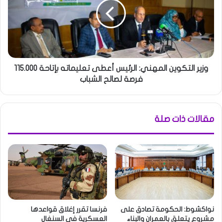
وزير التكوين المهني: الرئيس أعطى تعليماته بإتاحة 115.000
فرصة لصالح الشباب
مقالات ذات صلة
نواكشوط: الحكومة تصادق على
فرنسا تقرر إغلاق قواعدها
مشروع يتعلق بالعمران والبناء
العسكرية في السنغال