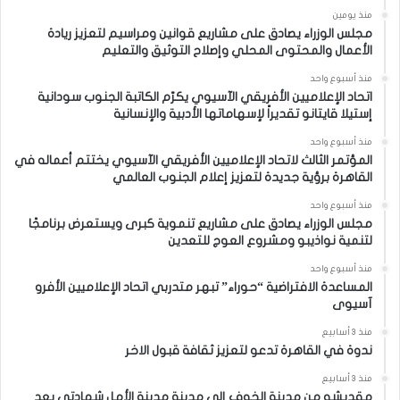
منذ يومين
مجلس الوزراء يصادق على مشاريع قوانين ومراسيم لتعزيز ريادة
الأعمال والمحتوى المحلي وإصلاح التوثيق والتعليم
منذ أسبوع واحد
اتحاد الإعلاميين الأفريقي الآسيوي يكرّم الكاتبة الجنوب سودانية
إستيلا قايتانو تقديراً لإسهاماتها الأدبية والإنسانية
منذ أسبوع واحد
المؤتمر الثالث لاتحاد الإعلاميين الأفريقي الآسيوي يختتم أعماله في
القاهرة برؤية جديدة لتعزيز إعلام الجنوب العالمي
منذ أسبوع واحد
مجلس الوزراء يصادق على مشاريع تنموية كبرى ويستعرض برنامجًا
لتنمية نواذيبو ومشروع العوج للتعدين
منذ أسبوع واحد
المساعدة الافتراضية “حوراء” تبهر متدربي اتحاد الإعلاميين الأفرو
آسيوى
منذ 3 أسابيع
ندوة في القاهرة تدعو لتعزيز ثقافة قبول الاخر
منذ 3 أسابيع
مقديشو من مدينة الخوف إلى مدينة مدينة الأمل شهادتي بعد