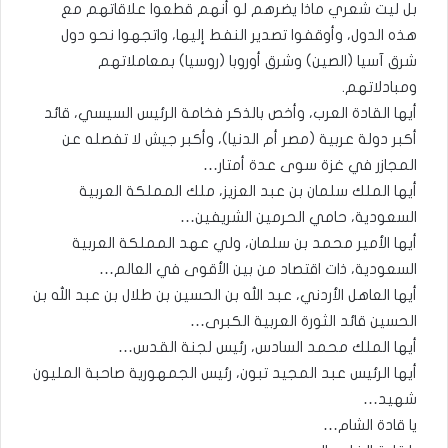
بل ليت شعري ماذا يضرهم لو أنهم قطعوا علاقاتهم مع
هذه الدول، وأوقفوا تصدير النفط إليها، واتجهوا نحو دول
شرق آسيا (الصين) وشرق أوروبا (روسيا) بمعاملاتهم
ومبادلاتهم.
أيها القادة العرب، وأخص بالذكر فخامة الرئيس السيسي، قائد
أكبر دولة عربية (مصر أم الدنيا)، وأكبر جيش لا تفصله عن
المجازر في غزة سوى عدة أمتار…
أيها الملك سلمان بن عبد العزيز، ملك المملكة العربية
السعودية، حامي الحرمين الشريفين…
أيها الأمير محمد بن سلمان، ولي عهد المملكة العربية
السعودية، ذات اقتصاد من بين الأقوى في العالم…
أيها العاهل الأردني، عبد الله بن الحسين بن طلال بن عبد الله بن
الحسين قائد الثورة العربية الكبرى…
أيها الملك محمد السادس، رئيس لجنة القدس…
أيها الرئيس عبد المجيد تبون، رئيس الجمهورية صاحبة المليون
شهيد…
يا قادة الشام…