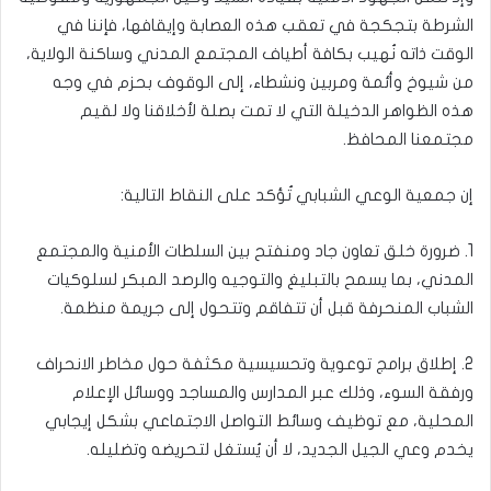
الشرطة بتجكجة في تعقب هذه العصابة وإيقافها، فإننا في
الوقت ذاته نُهيب بكافة أطياف المجتمع المدني وساكنة الولاية،
من شيوخ وأئمة ومربين ونشطاء، إلى الوقوف بحزم في وجه
هذه الظواهر الدخيلة التي لا تمت بصلة لأخلاقنا ولا لقيم
مجتمعنا المحافظ.
إن جمعية الوعي الشبابي تُؤكد على النقاط التالية:
1. ضرورة خلق تعاون جاد ومنفتح بين السلطات الأمنية والمجتمع
المدني، بما يسمح بالتبليغ والتوجيه والرصد المبكر لسلوكيات
الشباب المنحرفة قبل أن تتفاقم وتتحول إلى جريمة منظمة.
2. إطلاق برامج توعوية وتحسيسية مكثفة حول مخاطر الانحراف
ورفقة السوء، وذلك عبر المدارس والمساجد ووسائل الإعلام
المحلية، مع توظيف وسائط التواصل الاجتماعي بشكل إيجابي
يخدم وعي الجيل الجديد، لا أن يُستغل لتحريضه وتضليله.