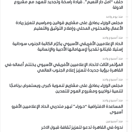
حلف “أمل دار النعيم”.. قيادة راسخة وتجديد للعهد مع مشروع
الدولة
منذ يوم واحد
مجلس الوزراء يصادق على مشاريع قوانين ومراسيم لتعزيز ريادة
الأعمال والمحتوى المحلي وإصلاح التوثيق والتعليم
منذ أسبوع واحد
اتحاد الإعلاميين الأفريقي الآسيوي يكرّم الكاتبة الجنوب سودانية
إستيلا قايتانو تقديراً لإسهاماتها الأدبية والإنسانية
منذ أسبوع واحد
المؤتمر الثالث لاتحاد الإعلاميين الأفريقي الآسيوي يختتم أعماله في
القاهرة برؤية جديدة لتعزيز إعلام الجنوب العالمي
منذ أسبوع واحد
مجلس الوزراء يصادق على مشاريع تنموية كبرى ويستعرض برنامجًا
لتنمية نواذيبو ومشروع العوج للتعدين
منذ أسبوع واحد
المساعدة الافتراضية “حوراء” تبهر متدربي اتحاد الإعلاميين الأفرو
آسيوى
منذ أسبوعين
ندوة في القاهرة تدعو لتعزيز ثقافة قبول الاخر