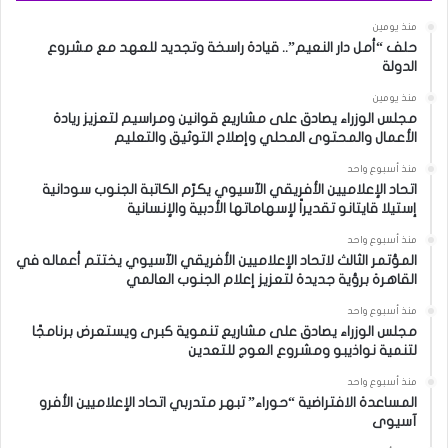
منذ يومين
حلف “أمل دار النعيم”.. قيادة راسخة وتجديد للعهد مع مشروع
الدولة
منذ يومين
مجلس الوزراء يصادق على مشاريع قوانين ومراسيم لتعزيز ريادة
الأعمال والمحتوى المحلي وإصلاح التوثيق والتعليم
منذ أسبوع واحد
اتحاد الإعلاميين الأفريقي الآسيوي يكرّم الكاتبة الجنوب سودانية
إستيلا قايتانو تقديراً لإسهاماتها الأدبية والإنسانية
منذ أسبوع واحد
المؤتمر الثالث لاتحاد الإعلاميين الأفريقي الآسيوي يختتم أعماله في
القاهرة برؤية جديدة لتعزيز إعلام الجنوب العالمي
منذ أسبوع واحد
مجلس الوزراء يصادق على مشاريع تنموية كبرى ويستعرض برنامجًا
لتنمية نواذيبو ومشروع العوج للتعدين
منذ أسبوع واحد
المساعدة الافتراضية “حوراء” تبهر متدربي اتحاد الإعلاميين الأفرو
آسيوى