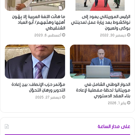
الرئيس الموريتاني يعود إلى
ما هانَت اللغة العربية إلا بِهُون
نواكشوط بعد زيارة عمل لمدينتي
أهلِها وهلَعِهم/ أبو العباد
بوكى ولعيون
الشنقيطي
ديسمبر 30, 2022
أغسطس 6, 2023
الحوار الوطني الشامل في
مؤتمر حزب الإنصاف: بين إعادة
موريتانيا: لحظة مفصلية لإعادة
التدوير ورهان التحوّل
بناء العقد الدستوري
ديسمبر 27, 2025
يناير 1, 2026
على مدار الساعة