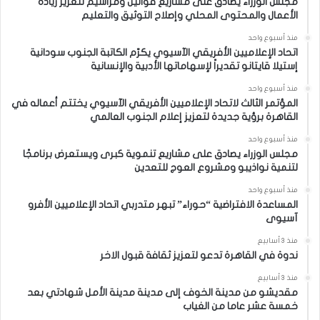
مجلس الوزراء يصادق على مشاريع قوانين ومراسيم لتعزيز ريادة
الأعمال والمحتوى المحلي وإصلاح التوثيق والتعليم
منذ أسبوع واحد
اتحاد الإعلاميين الأفريقي الآسيوي يكرّم الكاتبة الجنوب سودانية
إستيلا قايتانو تقديراً لإسهاماتها الأدبية والإنسانية
منذ أسبوع واحد
المؤتمر الثالث لاتحاد الإعلاميين الأفريقي الآسيوي يختتم أعماله في
القاهرة برؤية جديدة لتعزيز إعلام الجنوب العالمي
منذ أسبوع واحد
مجلس الوزراء يصادق على مشاريع تنموية كبرى ويستعرض برنامجًا
لتنمية نواذيبو ومشروع العوج للتعدين
منذ أسبوع واحد
المساعدة الافتراضية “حوراء” تبهر متدربي اتحاد الإعلاميين الأفرو
آسيوى
منذ 3 أسابيع
ندوة في القاهرة تدعو لتعزيز ثقافة قبول الاخر
منذ 3 أسابيع
مقديشو من مدينة الخوف إلى مدينة مدينة الأمل شهادتي بعد
خمسة عشر عاما من الغياب