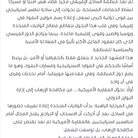
لم تعد منطقة الساحل الإفريقي مجرد فضاء هش أمنيًا أو مسرحًا
لنشاط الجماعات المسلحة، بل تحولت إلى ساحة تنافس استراتيجي
بين قوى دولية كبرى تسعى لإعادة رسم موازين النفوذ في
إفريقيا. وفي قلب هذا التحول تتقاطع مصالح الولايات المتحدة
وروسيا والصين وقوى إقليمية صاعدة، بينما يتراجع الدور الفرنسي
الذي كان لعقود الفاعل الأكثر تأثيرًا في المعادلة الأمنية
والسياسية للمنطقة.
هذا المشهد الجديد لا يتعلق فقط بالجغرافيا أو الأمن، بل يرتبط
أساسًا بالتحكم في الموارد الاستراتيجية ومسارات النفوذ، وهو ما
يضع دول المنطقة، وفي مقدمتها موريتانيا، أمام تحديات وفرص
في آن واحد.
أولًا: تحوّل المقاربة الأمريكية… من مكافحة الإرهاب إلى إدارة
التوازن الدولي
في المرحلة الراهنة، بدأت الولايات المتحدة إعادة تعريف حضورها
في الساحل، بعد أن أدركت أن الانسحاب أو التراجع يفتح المجال أمام
منافسين استراتيجيين. فالمقاربة الأمريكية لم تعد تقتصر على
مكافحة الإرهاب، بل توسعت لتشمل:
حماية الوصول إلى الموارد الاستراتيجية،