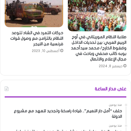
حركات التمرد في اتشاد تتوعد
صلابة النظام الموريتاني في أوج
النظام بالتزامن مع وصول قوات
الربيع العربي: بين تحديات الداخل
فرنسية من النيجر
وضغوط الخارج/ محمد سيدأحمد
أغسطس 10, 2023
بوبه كاتب صحفي وباحث في
مجال الإعلام والاتصال
ديسمبر 8, 2024
على مدار الساعة
منذ يومين
حلف “أمل دار النعيم”.. قيادة راسخة وتجديد للعهد مع مشروع
الدولة
منذ يومين