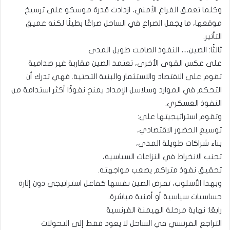
وكلما تعمق الفراغ الأمني، ازدادت قدرة موسكو على ترسيخ
موقعها، ما يجعل الصراع في الساحل صراعًا بطيئًا لكنه عميق
التأثير.
ثالثًا: الصين… النفوذ الصامت طويل المدى
على عكس القوى الأخرى، تعتمد الصين مقاربة غير صدامية
تقوم على الاقتصاد والاستثمار والبنية التحتية. فهي تدرك أن
التحكم في الموارد وسلاسل الإمداد يمنح نفوذًا أكثر استدامة من
النفوذ العسكري.
وتقوم استراتيجيتها على:
توسيع الحضور الاقتصادي،
بناء شراكات طويلة المدى،
تجنب الانخراط في النزاعات السياسية،
تحقيق نفوذ متراكم يصعب مواجهته.
وبهذا الأسلوب، تفرض الصين نفسها كفاعل استراتيجي دون إثارة
حساسيات سياسية أو أمنية مباشرة.
رابعًا: نهاية مرحلة الهيمنة الفرنسية
التراجع الفرنسي في الساحل لا يعود فقط إلى التحولات