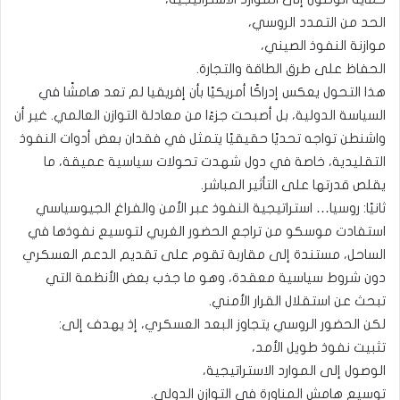
الحد من التمدد الروسي،
موازنة النفوذ الصيني،
الحفاظ على طرق الطاقة والتجارة.
هذا التحول يعكس إدراكًا أمريكيًا بأن إفريقيا لم تعد هامشًا في
السياسة الدولية، بل أصبحت جزءًا من معادلة التوازن العالمي. غير أن
واشنطن تواجه تحديًا حقيقيًا يتمثل في فقدان بعض أدوات النفوذ
التقليدية، خاصة في دول شهدت تحولات سياسية عميقة، ما
يقلص قدرتها على التأثير المباشر.
ثانيًا: روسيا… استراتيجية النفوذ عبر الأمن والفراغ الجيوسياسي
استفادت موسكو من تراجع الحضور الغربي لتوسيع نفوذها في
الساحل، مستندة إلى مقاربة تقوم على تقديم الدعم العسكري
دون شروط سياسية معقدة، وهو ما جذب بعض الأنظمة التي
تبحث عن استقلال القرار الأمني.
لكن الحضور الروسي يتجاوز البعد العسكري، إذ يهدف إلى:
تثبيت نفوذ طويل الأمد،
الوصول إلى الموارد الاستراتيجية،
توسيع هامش المناورة في التوازن الدولي.