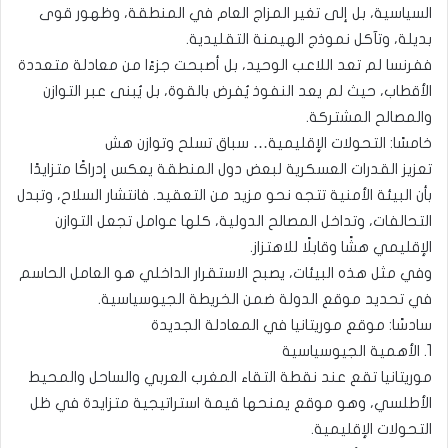
السياسية، بل إلى تغير المزاج العام في المنطقة، وظهور قوى
بديلة، وتآكل نموذج الهيمنة التقليدية.
ففرنسا لم تعد اللاعب الوحيد، بل أصبحت جزءًا من معادلة متعددة
الأقطاب، حيث لم يعد النفوذ يُفرض بالقوة، بل يُبنى عبر التوازن
والمصالح المشتركة.
خامسًا: التحولات الإقليمية… سباق تسلح وتوازن هش
تعزيز القدرات العسكرية لبعض دول المنطقة يعكس إدراكًا متزايدًا
بأن البيئة الأمنية تتجه نحو مزيد من التعقيد. فانتشار السلاح، وتبدل
التحالفات، وتداخل المصالح الدولية، كلها عوامل تجعل التوازن
الإقليمي هشًا وقابلًا للاهتزاز.
وفي مثل هذه البيئات، يصبح الاستقرار الداخلي هو العامل الحاسم
في تحديد موقع الدولة ضمن الخريطة الجيوسياسية.
سادسًا: موقع موريتانيا في المعادلة الجديدة
1. الأهمية الجيوسياسية
موريتانيا تقع عند نقطة التقاء المغرب العربي والساحل والمحيط
الأطلسي، وهو موقع يمنحها قيمة استراتيجية متزايدة في ظل
التحولات الإقليمية.