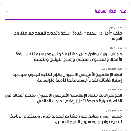
على مدار الساعة
منذ يومين
حلف “أمل دار النعيم”.. قيادة راسخة وتجديد للعهد مع مشروع
الدولة
منذ يومين
مجلس الوزراء يصادق على مشاريع قوانين ومراسيم لتعزيز ريادة
الأعمال والمحتوى المحلي وإصلاح التوثيق والتعليم
منذ أسبوع واحد
اتحاد الإعلاميين الأفريقي الآسيوي يكرّم الكاتبة الجنوب سودانية
إستيلا قايتانو تقديراً لإسهاماتها الأدبية والإنسانية
منذ أسبوع واحد
المؤتمر الثالث لاتحاد الإعلاميين الأفريقي الآسيوي يختتم أعماله في
القاهرة برؤية جديدة لتعزيز إعلام الجنوب العالمي
منذ أسبوع واحد
مجلس الوزراء يصادق على مشاريع تنموية كبرى ويستعرض برنامجًا
لتنمية نواذيبو ومشروع العوج للتعدين