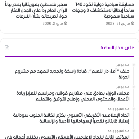
مسابقة سياحية دولية تقود 140
سفير فلسطين بموريتانيا يصدر بياناً
سائحاً إيطاليًا لاستكشاف 3 وجهات
للرأي العام رداً على الجدل المثار
سياحية سعودية ‏
حول تصريحاته بشأن التبرعات
مارس 21, 2023
مايو 2, 2026
على مدار الساعة
منذ يومين
حلف “أمل دار النعيم”.. قيادة راسخة وتجديد للعهد مع مشروع
الدولة
منذ يومين
مجلس الوزراء يصادق على مشاريع قوانين ومراسيم لتعزيز ريادة
الأعمال والمحتوى المحلي وإصلاح التوثيق والتعليم
منذ أسبوع واحد
اتحاد الإعلاميين الأفريقي الآسيوي يكرّم الكاتبة الجنوب سودانية
إستيلا قايتانو تقديراً لإسهاماتها الأدبية والإنسانية
منذ أسبوع واحد
المؤتمر الثالث لاتحاد الإعلاميين الأفريقي الآسيوي يختتم أعماله في