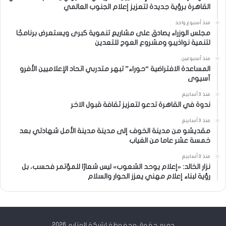
القاهرة برؤية جديدة لتعزيز إعلام الجنوب العالمي
منذ أسبوع واحد
مجلس الوزراء يصادق على مشاريع تنموية كبرى ويستعرض برنامجًا
لتنمية نواذيبو ومشروع العوج للتعدين
منذ أسبوعين
المساعدة الافتراضية “حوراء” تبهر متدربي اتحاد الإعلاميين الأفرو
آسيوى
منذ 3 أسابيع
ندوة في القاهرة تدعو لتعزيز ثقافة قبول الاخر
منذ 3 أسابيع
مقديشو من مدينة الخوف إلى مدينة مدينة الأمل شهادتي بعد
خمسة عشر عاما من الغياب
منذ 3 أسابيع
نزار الخالد: «إعلام يوحد الشعوب» ليس شعارًا للمؤتمر فحسب، بل
رؤية لبناء إعلام مهني يعزز الحوار والسلام
جميع حقوق محفوظة لشبكة المتابع 2026