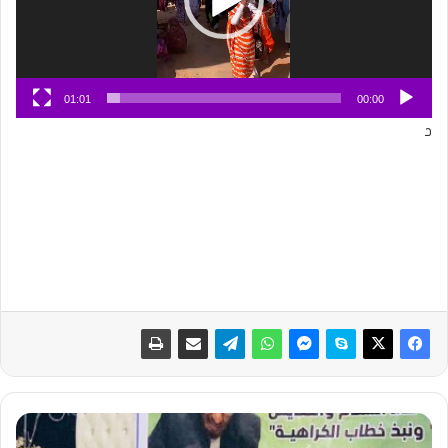
01:01
00:00
د