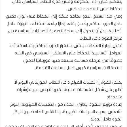
ينعكس على أداء الحكومة وعلى قدرة النظام السياسي على
الحفاظ على انسجامه الداخلي.
وفي هذا السياق، تبدو الحاجة ملحّة إلى الحفاظ على توازن دقيق
داخل الحزب الحاكم يضمن بقاءه إطارًا جامعًا لمختلف التيارات داخل
الأغلبية، بدل أن يتحول إلى ساحة لتصفية الحسابات السياسية بين
مراكز القوة داخل النظام.
ففي نهاية المطاف، يبقى استقرار الحزب الحاكم وتماسكه أحد
العوامل الأساسية للحفاظ على الاستقرار السياسي في البلاد،
خصوصًا في مرحلة حساسة تستعد فيها موريتانيا لدخول
استحقاقات سياسية كبرى خلال السنوات القادمة.
يمكن القول إن تجليات الصراع داخل النظام الموريتاني اليوم لا
تظهر في شكل انقسامات علنية، لكنها تتبدى عبر مؤشرات
متعددة:
إعادة توزيع النفوذ الإداري، الجدل حول التعيينات الجهوية، التوتر
الشعبي بسبب السياسات الضريبية، والتنافس الصامت بين مراكز
القوة داخل الدولة.
ويبقى التحدي الأكبر أمام السلطة هو إدارة هذه التوازنات بحكمة