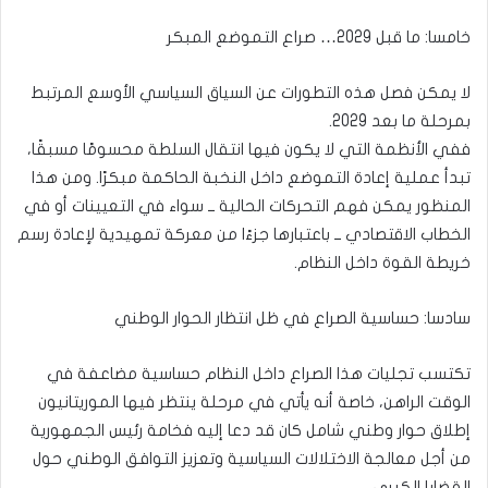
خامسا: ما قبل 2029… صراع التموضع المبكر
لا يمكن فصل هذه التطورات عن السياق السياسي الأوسع المرتبط
بمرحلة ما بعد 2029.
ففي الأنظمة التي لا يكون فيها انتقال السلطة محسومًا مسبقًا،
تبدأ عملية إعادة التموضع داخل النخبة الحاكمة مبكرًا. ومن هذا
المنظور يمكن فهم التحركات الحالية ــ سواء في التعيينات أو في
الخطاب الاقتصادي ــ باعتبارها جزءًا من معركة تمهيدية لإعادة رسم
خريطة القوة داخل النظام.
سادسا: حساسية الصراع في ظل انتظار الحوار الوطني
تكتسب تجليات هذا الصراع داخل النظام حساسية مضاعفة في
الوقت الراهن، خاصة أنه يأتي في مرحلة ينتظر فيها الموريتانيون
إطلاق حوار وطني شامل كان قد دعا إليه فخامة رئيس الجمهورية
من أجل معالجة الاختلالات السياسية وتعزيز التوافق الوطني حول
القضايا الكبرى.