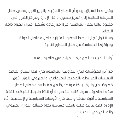
وفي هذا السياق، يبدو أن الجناح المرتبط بالوزير الأول يسعى خلال
المرحلة الحالية إلى تعزيز حضوره داخل الإدارة ومراكز القرار، في
خطوة يراها بعض المراقبين جزءًا من إعادة تشكيل ميزان القوة داخل
النظام.
وسنتناول تجليات هذا الحضور المتزايد داخل مفاصل الدولة
ومراكزها الحساسة من خلال المحاور التالية:
أولا: التعيينات الجهوية… قراءة في ظاهرة لافتة
من أبرز المؤشرات التي يتداولها المراقبون في هذا السياق تصاعد
التعيينات المرتبطة بالمحيط الاجتماعي والجهوي للوزير الأول،
خصوصًا من ولاية لبراكنه وتحديدًا من مقاطعة مقطع لحجار.
هذه الظاهرة ــ سواء كانت مقصودة أو نتاجًا طبيعيًا لشبكات الثقة
السياسية ــ أثارت نقاشًا واسعًا في الأوساط السياسية والإعلامية، لأن
الإدارة الموريتانية ظلت تاريخيًا حساسة تجاه مسألة التوازن الجهوي
والقبلي في التعيينات.