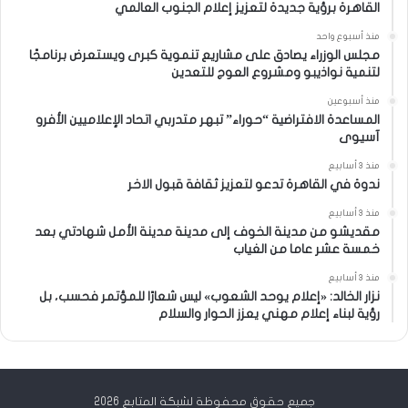
القاهرة برؤية جديدة لتعزيز إعلام الجنوب العالمي
منذ أسبوع واحد
مجلس الوزراء يصادق على مشاريع تنموية كبرى ويستعرض برنامجًا
لتنمية نواذيبو ومشروع العوج للتعدين
منذ أسبوعين
المساعدة الافتراضية “حوراء” تبهر متدربي اتحاد الإعلاميين الأفرو
آسيوى
منذ 3 أسابيع
ندوة في القاهرة تدعو لتعزيز ثقافة قبول الاخر
منذ 3 أسابيع
مقديشو من مدينة الخوف إلى مدينة مدينة الأمل شهادتي بعد
خمسة عشر عاما من الغياب
منذ 3 أسابيع
نزار الخالد: «إعلام يوحد الشعوب» ليس شعارًا للمؤتمر فحسب، بل
رؤية لبناء إعلام مهني يعزز الحوار والسلام
جميع حقوق محفوظة لشبكة المتابع 2026