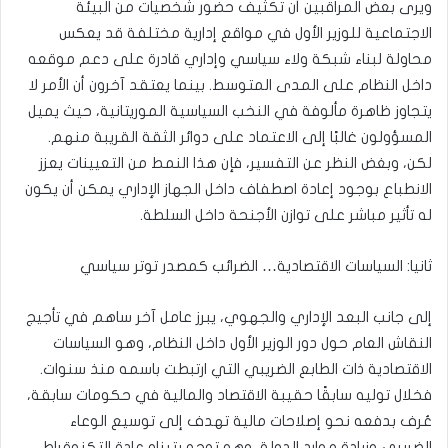
ويرى بعض المراقبين أن تكثيف حضور شخصيات من البيئة
الاجتماعية للوزير الأول في مواقع إدارية مختلفة قد يعكس
محاولة لبناء شبكة ولاء سياسي وإداري قادرة على دعم موقعه
داخل النظام على المدى المتوسط. بينما يعتقد آخرون أن الأمر لا
يتجاوز ظاهرة مألوفة في النخب السياسية الموريتانية، حيث يميل
المسؤولون غالبًا إلى الاعتماد على دوائر الثقة القريبة منهم.
لكن، وبغض النظر عن التفسير، فإن هذا النمط من التعيينات يعزز
الانطباع بوجود إعادة اصطفاف داخل الجهاز الإداري يمكن أن يكون
له تأثير مباشر على توازن الأجنحة داخل السلطة.
ثانيا: السياسات الاقتصادية… الضرائب كمصدر توتر سياسي
إلى جانب البعد الإداري والجهوي، يبرز عامل آخر ساهم في تأجيج
النقاش العام حول دور الوزير الأول داخل النظام، وهو السياسات
الاقتصادية ذات الطابع الضريبي التي ارتبطت باسمه منذ سنوات.
فخلال توليه سابقًا حقيبة الاقتصاد والمالية في حكومات سابقة،
عُرف بدفعه نحو إصلاحات مالية تهدف إلى توسيع الوعاء
الضريبي وزيادة موارد الدولة، وهو توجه يتبناه عادة التكنوقراط