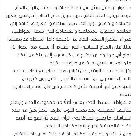
فالحوار الوطني يمثل في نظر قطاعات واسعة من الرأي العام
فرصة تاريخية لفتح نقاش صريح حول إصلاح النظام السياسي وتعزيز
الحكامة وتحقيق توازن أفضل بين السلطة والمعارضة، إضافة إلى
معالجة الملفات الاجتماعية والاقتصادية التي تشغل المواطنين.
غير أن استمرار التنافس الحاد بين الأجنحة داخل السلطة قد ينعكس
سلبًا على المناخ السياسي الذي يُفترض أن يسبق هذا الحوار، لأن
نجاح أي حوار وطني يحتاج قبل كل شيء إلى بيئة من الثقة
والهدوء السياسي بعيدًا عن صراعات النفوذ.
وتزداد حساسية الوضع حين يتزامن هذا الصراع مع تصاعد موجة
الاستياء الشعبي من السياسات الضريبية التي يرى كثير من
المواطنين أنها أصبحت تثقل كاهلهم في ظل أوضاع اقتصادية
صعبة.
فالمواطن البسيط، الذي يعاني أصلًا من محدودية الدخل وارتفاع
تكاليف المعيشة، يجد نفسه اليوم الطرف الأكثر تضررًا من هذه
السياسات، ما يخلق انطباعًا لدى الرأي العام بأن المواطن أصبح
الضحية المباشرة لصراع الأجنحة داخل السلطة.
ومن هنا تبدو الحاجة ملحة إلى إدارة هذا التنافس داخل النظام