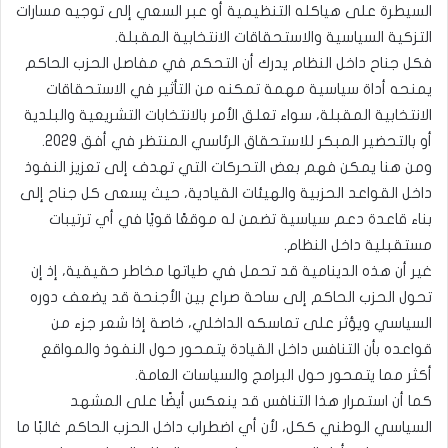
السيطرة على هياكله التنظيمية أو عبر السعي إلى توجيه مسارات
التزكية السياسية والاستحقاقات الانتخابية المقبلة.
فكل جناح داخل النظام يدرك أن التحكم في مفاصل الحزب الحاكم
يمنحه أداة سياسية مهمة تمكنه من التأثير في الاستحقاقات
الانتخابية المقبلة، سواء تعلق الأمر بالانتخابات التشريعية والبلدية
أو بالتحضير المبكر للاستحقاق الرئاسي المنتظر في أفق 2029.
ومن هنا يمكن فهم بعض التحركات التي تهدف إلى تعزيز النفوذ
داخل القواعد الحزبية والهيئات القيادية، حيث يسعى كل جناح إلى
بناء قاعدة دعم سياسية تضمن له موقعًا قويًا في أي ترتيبات
مستقبلية داخل النظام.
غير أن هذه الدينامية قد تحمل في طياتها مخاطر حقيقية، إذ إن
تحول الحزب الحاكم إلى ساحة صراع بين الأجنحة قد يضعف دوره
السياسي ويؤثر على تماسكه الداخلي، خاصة إذا شعر جزء من
قواعده بأن التنافس داخل القيادة يتمحور حول النفوذ والمواقع
أكثر مما يتمحور حول البرامج والسياسات العامة.
كما أن استمرار هذا التنافس قد ينعكس أيضًا على المشهد
السياسي الوطني ككل، لأن أي اضطراب داخل الحزب الحاكم غالبًا ما