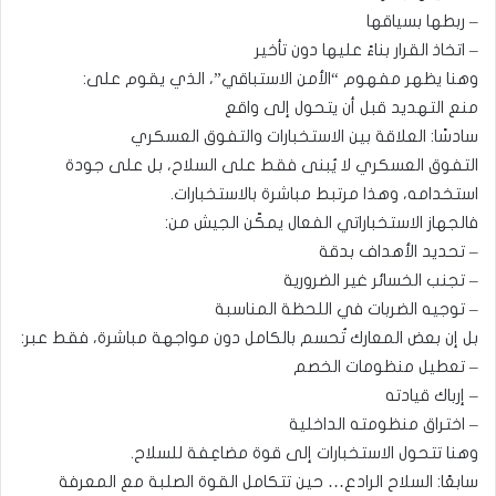
– ربطها بسياقها
– اتخاذ القرار بناءً عليها دون تأخير
وهنا يظهر مفهوم “الأمن الاستباقي”، الذي يقوم على:
منع التهديد قبل أن يتحول إلى واقع
سادسًا: العلاقة بين الاستخبارات والتفوق العسكري
التفوق العسكري لا يُبنى فقط على السلاح، بل على جودة
استخدامه، وهذا مرتبط مباشرة بالاستخبارات.
فالجهاز الاستخباراتي الفعال يمكّن الجيش من:
– تحديد الأهداف بدقة
– تجنب الخسائر غير الضرورية
– توجيه الضربات في اللحظة المناسبة
بل إن بعض المعارك تُحسم بالكامل دون مواجهة مباشرة، فقط عبر:
– تعطيل منظومات الخصم
– إرباك قيادته
– اختراق منظومته الداخلية
وهنا تتحول الاستخبارات إلى قوة مضاعِفة للسلاح.
سابعًا: السلاح الرادع… حين تتكامل القوة الصلبة مع المعرفة