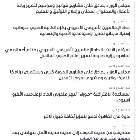
مجلس الوزراء يصادق على مشاريع قوانين ومراسيم لتعزيز ريادة
الأعمال والمحتوى المحلي وإصلاح التوثيق والتعليم
منذ أسبوع واحد
اتحاد الإعلاميين الأفريقي الآسيوي يكرّم الكاتبة الجنوب سودانية
إستيلا قايتانو تقديراً لإسهاماتها الأدبية والإنسانية
منذ أسبوع واحد
المؤتمر الثالث لاتحاد الإعلاميين الأفريقي الآسيوي يختتم أعماله في
القاهرة برؤية جديدة لتعزيز إعلام الجنوب العالمي
منذ أسبوع واحد
مجلس الوزراء يصادق على مشاريع تنموية كبرى ويستعرض برنامجًا
لتنمية نواذيبو ومشروع العوج للتعدين
منذ أسبوع واحد
المساعدة الافتراضية “حوراء” تبهر متدربي اتحاد الإعلاميين الأفرو
آسيوى
منذ أسبوعين
ندوة في القاهرة تدعو لتعزيز ثقافة قبول الاخر
منذ 3 أسابيع
مقديشو من مدينة الخوف إلى مدينة مدينة الأمل شهادتي بعد
خمسة عشر عاما من الغياب