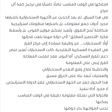
امتلاكها في الوقت المناسب عاملًا حاسمًا في ترجيح كفة أي
صراع.
في هذا السياق، لم يعد الحديث عن الأجهزة الاستخباراتية باعتبارها
مجرد أدوات جمع معلومات، بل باعتبارها منظومات استراتيجية
متكاملة تُنتج التفوق، وتُعيد تشكيل موازين القوى، بل وتُسقط
فكرة “التحصين المطلق” لأي دولة مهما بلغت قدراتها.
أولًا: الاستخبارات… من وظيفة مساندة إلى مركز القرار
في العقيدة العسكرية التقليدية، كانت الاستخبارات تُعتبر عنصر
دعم للقرار العسكري. أما اليوم، فقد انقلبت المعادلة:
القرار يُبنى على المعلومة
والتخطيط يُصاغ وفق التقدير الاستخباراتي
والعمليات تُنفذ بناءً على اختراق مسبق
هذا التحول جعل من الجهاز الاستخباراتي عقل الدولة الاستراتيجي،
لا مجرد أداة تنفيذ.
فالدولة التي تمتلك معلومة دقيقة في الوقت المناسب،
يمكنها:
تجنب المواجهة بدل خوضها