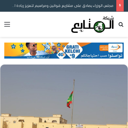
مجلس الوزراء يصادق على مشاريع قوانين ومراسيم لتعزيز ريادة الأعمال والمحتوى المحلي وإصلاح التوثيق والتعليم
بحث عن
الق