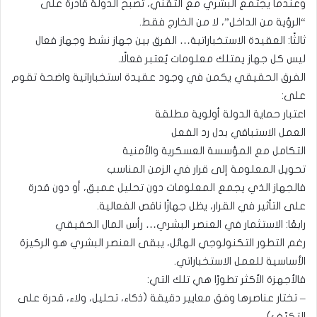
وعندما يجتمع البشري مع التقني، تصبح الدولة قادرة على
“الرؤية من الداخل”، لا من الخارج فقط.
ثالثًا: العقيدة الاستخباراتية… الفرق بين جهاز نشط وجهاز فعال
ليس كل جهاز يمتلك معلومات يُعتبر فعالًا.
الفرق الحقيقي يكمن في وجود عقيدة استخباراتية واضحة تقوم
على:
اعتبار حماية الدولة أولوية مطلقة
العمل الاستباقي بدل رد الفعل
التكامل مع المؤسسة العسكرية والأمنية
تحويل المعلومة إلى قرار في الزمن المناسب
فالجهاز الذي يجمع المعلومات دون تحليل عميق، أو دون قدرة
على التأثير في القرار، يظل جهازًا ناقص الفعالية.
رابعًا: الاستثمار في العنصر البشري… رأس المال الحقيقي
رغم التطور التكنولوجي الهائل، يبقى العنصر البشري هو الركيزة
الأساسية للعمل الاستخباراتي.
فالأجهزة الأكثر تطورًا هي تلك التي:
– تختار عناصرها وفق معايير دقيقة (ذكاء، تحليل، ولاء، قدرة على
التكيّف)