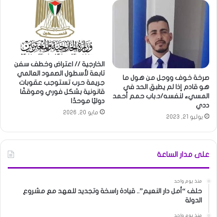
الخارجية // اعتراض وخطف سفن
تابعة لأسطول الصمود العالمي
صرخة خوف ووجل من هول ما
جريمة حرب تستوجب عقوبات
هو قادم إذا لم يطبق الحد في
قانونية بشكل فوري وموقفًا
المسيء لنفسه/د.باب حمم أحمد
دوليًا موحدًا
ددي
مايو 20, 2026
يوليو 21, 2023
على مدار الساعة
منذ يوم واحد
حلف “أمل دار النعيم”.. قيادة راسخة وتجديد للعهد مع مشروع
الدولة
منذ يوم واحد