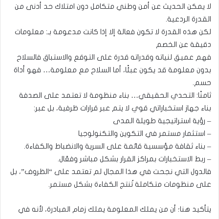
لا يمكن الحديث عن أمن وطني متكامل دون امتلاك حد أدنى من
القدرة الردعية.
لكن هذه القدرة لا تكون فعالة إلا إذا كانت مدعومة بـ: معلومات
دقيقة عن الخصم
فهم عميق لنياته وقدراته قدرة على التوقع والاستباق فالسلاح
بدون معلومة قد يكون عبئًا، أما السلاح مع معلومة… فهو أداة
حسم.
ثامنًا: التحدي الحقيقي… بناء منظومة لا تعتمد على الصدفة
بناء جهاز استخباراتي قوي لا يتم عبر قرارات ظرفية، بل عبر:
– رؤية استراتيجية طويلة المدى
– استثمار مستمر في التكوين والتكنولوجيا
– بناء ثقافة مؤسسية قائمة على السرية والانضباط والكفاءة.
– ربط الاستخبارات بمراكز القرار بشكل مباشر وفعّال.
فالدول التي نجحت في هذا المجال لم تعتمد على “الظروف”، بل
على منظومات متكاملة تُنتج الكفاءة بشكل مستمر.
يتأكيد هنا؛ أن من يملك المعلومة يملك زمام المبادرة، لأنه في