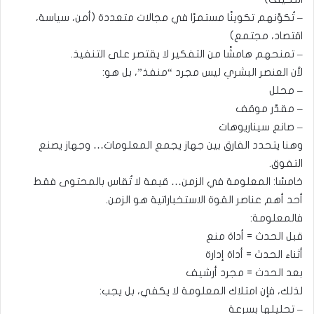
– تُكوّنهم تكوينًا مستمرًا في مجالات متعددة (أمن، سياسة،
اقتصاد، مجتمع)
– تمنحهم هامشًا من التفكير لا يقتصر على التنفيذ.
لأن العنصر البشري ليس مجرد “منفذ”، بل هو:
– محلل
– مقدّر موقف
– صانع سيناريوهات
وهنا يتحدد الفارق بين جهاز يجمع المعلومات… وجهاز يصنع
التفوق.
خامسًا: المعلومة في الزمن… قيمة لا تُقاس بالمحتوى فقط
أحد أهم عناصر القوة الاستخباراتية هو الزمن.
فالمعلومة:
قبل الحدث = أداة منع
أثناء الحدث = أداة إدارة
بعد الحدث = مجرد أرشيف
لذلك، فإن امتلاك المعلومة لا يكفي، بل يجب:
– تحليلها بسرعة