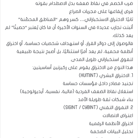
ضرب الخصم في نقاط ضعفه بدل الاصطدام بقوته
فرض إيقاعها على مجريات الصراع
ثانيًا: الاختراق الاستخباراتي… كسر وهم “المناطق المحصّنة”
أثبتت تجارب عديدة في السنوات الأخيرة أن ما كان يُعتبر “حصينًا” لم
يعد كذلك.
فالوصول إلى دوائر القرار، أو استهداف شخصيات حساسة، أو اختراق
أنظمة محمية، لم يعد أمرًا استثنائيًا، بل أصبح نتيجة طبيعية
لتفوق استخباراتي طويل المدى.
هذا النوع من الاختراق يقوم على ركيزتين أساسيتين:
1. الاختراق البشري (HUMINT)
تجنيد مصادر داخل مؤسسات حساسة
استغلال نقاط الضعف الفردية (مالية، نفسية، أيديولوجية)
بناء شبكات ثقة طويلة الأمد
2. التفوق التقني (SIGINT / CYBINT)
اعتراض الاتصالات
اختراق الأنظمة الرقمية
تحليل البيانات الضخمة