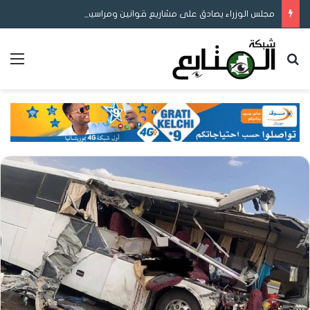
مجلس الوزراء يصادق على مشاريع قوانين ومراسيم لتعزيز ريادة الأعمال والمحتوى المحلي وإصلاح التوثيق والتعليم
بحث عن
الق