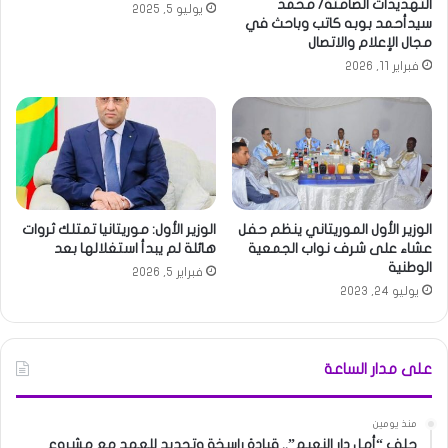
التهديدات الصامتة/ محمد
يوليو 5, 2025
سيدأحمد بوبه كاتب وباحث في
مجال الإعلام والاتصال
فبراير 11, 2026
الوزير الأول الموريتاني ينظم حفل
الوزير الأول: موريتانيا تمتلك ثروات
عشاء على شرف نواب الجمعية
هائلة لم يبدأ استغلالها بعد
الوطنية
فبراير 5, 2026
يوليو 24, 2023
على مدار الساعة
منذ يومين
حلف “أمل دار النعيم”.. قيادة راسخة وتجديد للعهد مع مشروع