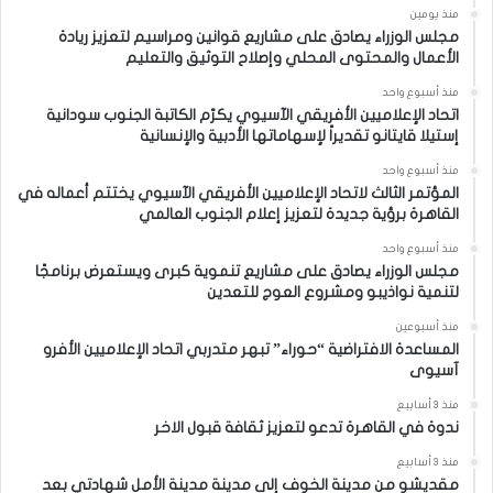
منذ يومين
مجلس الوزراء يصادق على مشاريع قوانين ومراسيم لتعزيز ريادة
الأعمال والمحتوى المحلي وإصلاح التوثيق والتعليم
منذ أسبوع واحد
اتحاد الإعلاميين الأفريقي الآسيوي يكرّم الكاتبة الجنوب سودانية
إستيلا قايتانو تقديراً لإسهاماتها الأدبية والإنسانية
منذ أسبوع واحد
المؤتمر الثالث لاتحاد الإعلاميين الأفريقي الآسيوي يختتم أعماله في
القاهرة برؤية جديدة لتعزيز إعلام الجنوب العالمي
منذ أسبوع واحد
مجلس الوزراء يصادق على مشاريع تنموية كبرى ويستعرض برنامجًا
لتنمية نواذيبو ومشروع العوج للتعدين
منذ أسبوعين
المساعدة الافتراضية “حوراء” تبهر متدربي اتحاد الإعلاميين الأفرو
آسيوى
منذ 3 أسابيع
ندوة في القاهرة تدعو لتعزيز ثقافة قبول الاخر
منذ 3 أسابيع
مقديشو من مدينة الخوف إلى مدينة مدينة الأمل شهادتي بعد