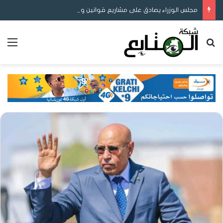
مجلس الوزراء يصادق على مشاريع قوانين ومراسيم لتعزيز ريادة الأعمال والمحتوى المحلي وإصلاح التوثيق والتعليم
بحث عن
الق