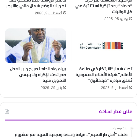
الواجهة السياسية عبر حزب
فاغنير الروسية تصل تمبكتو بعد
“حصاد” بعد تزكية استثنائية في
تطورات الوضع شمال مالي والنيجر
كل الولايات
أغسطس 9, 2023
يونيو 25, 2025
تحت شعار “الابتكار في صناعة
بيرام ولد الداه: تصريح وزير العدل
الأفلام”:هيئة الأفلام السعودية
صدر تحت الإكراه ولا ينبغي
تُطلق مبادرة “فيلماثون”
التعويل عليه
أغسطس 6, 2023
يناير 29, 2026
على مدار الساعة
منذ يوم واحد
حلف “أمل دار النعيم”.. قيادة راسخة وتجديد للعهد مع مشروع