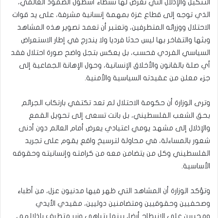
التنكيل والإذلال التي تعرض لها نشطاء أسطول الصمود العالمي،
الذي توجه إلى قطاع غزة بمهمة إنسانية مشرفة، على يد قوات
الاحتلال ووزرائه المتطرفين، وتعتبر أن تعمد تصوير هذه المشاهد
وبثها والتفاخر بها ليس حدثا فرديا ولا يندرج في إطار الاستعراض
السياسي الفردي فحسب، بل يعكس بتجل واضح صورة احتلال فقد
أي صلة بالقانون والأخلاق الإنسانية، وحول الإهانة الجماعية إلى
جزء معلن من عقيدته السياسية والأمنية.
وترى الوزارة أن حكومة الاحتلال لم تعد تكتفي بارتكاب الجرائم
بحق الشعب الفلسطيني، بل باتت تسعى إلى تحويل القمع
والإذلال إلى مشهد يومي اعتيادي يعرض أمام العالم دون أدنى
شعور بالمساءلة، في محاولة لترسيخ واقع يقوم على تجريد
الفلسطيني وكل من يتضامن معه من كرامته وإنسانيته وحقوقه
الأساسية.
وتؤكد الوزارة أن المشاهد التي ظهر فيها مدنيون عزل، من أطباء
وصحفيين وحقوقيين ومتضامنين دوليين، مقيدي الأيدي
ومجبرين على الانبطاح أرضا، بينما يتباهى وزير متطرف بإذلالهم،