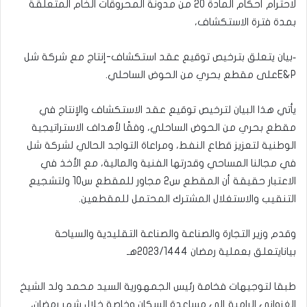
لاحترام أحكام المادة 20 من مدونة المحروقات الخام المتعلقة
بمدة فترة الاستكشاف،
‐بيان يتعلق بترخيص توقيع عقد استكشاف-إنتاج مع شركة شل
E&Pعلى مقطع بحري من الحوض الساحلي.
يأتي هذا البيان لترخيص توقيع عقد الاستكشاف والإنتاج في
مقطع بحري من الحوض الساحلي، وفقًا لأهداف الاستراتيجية
الوطنية لتعزيز قطاع النفط، ومراعاة التواجد الحالي لشركة شل
في مجالنا المساحي وقدرتها الفنية والمالية، مع الأخذ في
الاعتبار حقيقة أن المقطع س2 مجاور للمقطع س10 ولتشجيع
التنقيب والاستغلال المشترك المحتمل للمقطعين.
وقدم وزير التجارة والصناعة والصناعة التقليدية والسياحة
بيانايتعلق بعملية رمضان 2023/1444هـ
طبقا لتوجيهات فخامة رئيس الجمهورية السيد محمد ولد الشيخ
الغزواني الرامية إلى مساعدة السكان وخاصة خلال شهر رمضان،