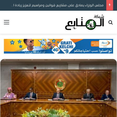
مجلس الوزراء يصادق على مشاريع قوانين ومراسيم لتعزيز ريادة الأعمال والمحتوى المحلي وإصلاح التوثيق والتعليم
بحث عن
الق