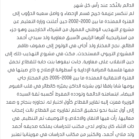
الدائم بالنّكد عند رأس كل شهر.
لم تنكسر عزيمة خريج قسم الإحصاء و واصل سعيه الدؤوب إلى
الفترة الممتدة ما بين 2000-2002 حين أعلنت وزارة التعليم عن
مشروع التهذيب الوطني الممول من الشركاء الخارجيين وهو جزء
من استراتيجية أقرها الرئيس الأسبق معاوية ولد سيدي أحمد
الطائع, نجح المختار ولد أجاي في الولوج إلى صفوف طاقم
المشروع التربوي المستحدث, مكث في مشروع التهذيب ذلك إلى
حين الانقلاب على معاوية, جاءت نبغوها بنت حابه للقطاع تحمل
معها فلسفة الصرامة الإدارية و أسطوانة الإصلاح و ذاع صيتها في
الفترة الانتقالية الممتدة ما بين 2008-2005 كان المختار جاي
يومها شابا يافعًا لون بشرته الداكن يميّزه كالطائر في قلب الغيوم
البيضاء, ابتسامته الدائمة وتودده المفرط أكسبه ثقة السيدة
الوزيرة فعزت إليه تقارير القطاع كأول اختبار له، تجاوزه بنجاح و صعد
إلى أول عتبة نحو تحقيق الحلم تقاريره عن القطاع نالت إعجاب
معاليها، رأت فيها الاتقان والاخلاص و التوصيف ثم التنظيم, في
ذات الاثناء كان يداوم لدى مكتب للدراسات يملكه صديقه أحمد
ولد ملاي أحمد، والكثير من مكاتب الدراسات في موريتانيا تعتبر