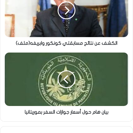
الكشف عن نتائج مسابقتي كونكور وابريفه(ملف)
بيان هام حول أسعار جوازات السفر بموريتانيا