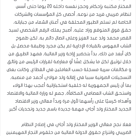
المختار مكتبه بإحكام وحجز نفسه داخله 20 يوما حتى أسس
لنظام ضريبي فريد من نوعه, أحصى كل المؤسسات والشركات
الخاصة لم تسلم الطيور المحلقة في أعنان السّماء من جباياته،
حقق فوق المتوقع وزاد عليه, أصبح يملك الرقم الشخصي لسيد
القصر محمد ولد عبد العزيز وعلى اتصال دائم به, لكن طموح
الشاب المهوس بالقيادة الإدارية لم يكن مجرد وظيفة محصل بل
كان أبعد من ذلك, بدأ بتحضير إزاحة وزير المالية, فمهد الطريق من
خلال توثيق لكل ما يشكل غشًا أو معارضة لقرارات الرئيس من وثائق
و مكالمات سرية مسجلة حسب العاملين في القطاع, وكانت بعض
التسجيلات الصوتية سببا في إقالة ولد مولاي أحمد من منصبه,
بما أن رئيس الجمهورية له خلفية استخباراتية أعجب بهذا الولاء
واستحق الشاب العصامي المكافأة, جمع له وزارة المالية والاقتصاد
وأهداه كرسيًا على رأسهما لأول مرة وبدأ معالي وزير الاقتصاد
الجديد المختار ولد أجاي مهمة جديدة باسم جديد وتحديات أكبر.
فعلا نجح معالي الوزير المختار ولد أجاي في إصلاح النظام
الضريبي وانتزاع حقوق الدولة المالية من حلقوم التجار المهيمنين