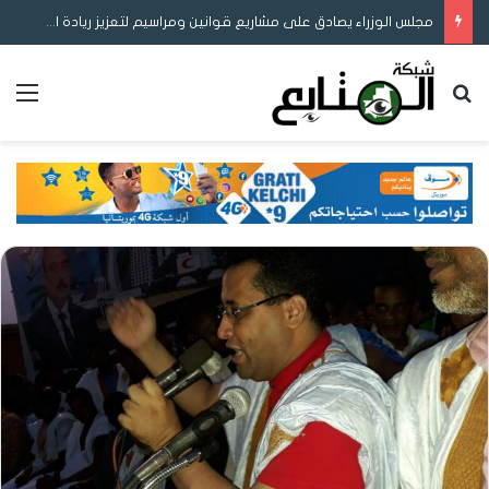
مجلس الوزراء يصادق على مشاريع قوانين ومراسيم لتعزيز ريادة الأعمال والمحتوى المحلي وإصلاح التوثيق والتعليم
بحث عن
الق