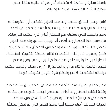
يافطة سائرة و شائعة الاستخدام تُدر بعوائد مالية مقابل بعض
سطور النثر و الاقتباسات من هنا وهناك.
قام الرئيس السابق محمد ولد عبد العزيز بتشكيل أول حكومة له
بعد الانقلاب و منح منصب وزير المالية لأحمد ولد مولاي أحمد
وهو والاسم الذي يشترك مع المختار أجاي في مكتب الدراسات,
من حسن حظ المختار ولد أجاي أن الرئيس السابق ولد عبد العزيز
تقدم بطلب خاص لوزير ماليته ولد ملاي أحمد أن يبحث له عن إطار
كفؤ ومهوب قادر على استحداث نظام جمركة لتقويض استفحال
التجار الذين كانوا يُشكلون صداع دائم للرئيس مع توفير مصادر
تمويل كافية، ما كان من وزير المالية إلا أن رأى زميله وشريك مكتب
دراساته الشخصية الأجدر والأكثر قوة لتولي تشريف كهذا.
قدم معالي وزير الاقتصاد أحمد ولد مولاي أحمد بكل سلامة صدر
وثقة الشاب المختار ولد أجاي المندفع الباحث بتلهف عن مكانة
خاصة في قلب سيّد القصر الرمادي والآمر الناهي في سلطة
الدولة الحديثة, أدرك حينها أنها فرصة العمر التي لن تتكرر مطلقًا