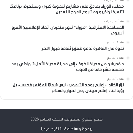
منذ أسبوع واحد
مجلس الوزراء يصادق على مشاريع تنموية كبرى ويستعرض برنامجًا
لتنمية نواذيبو ومشروع العوج للتعدين
منذ أسبوع واحد
المساعدة الافتراضية “حوراء” تبهر متدربي اتحاد الإعلاميين الأفرو
آسيوى
منذ 3 أسابيع
ندوة في القاهرة تدعو لتعزيز ثقافة قبول الاخر
منذ 3 أسابيع
مقديشو من مدينة الخوف إلى مدينة مدينة الأمل شهادتي بعد
خمسة عشر عاما من الغياب
منذ 3 أسابيع
نزار الخالد: «إعلام يوحد الشعوب» ليس شعارًا للمؤتمر فحسب، بل
رؤية لبناء إعلام مهني يعزز الحوار والسلام
جميع حقوق محفوظة لشبكة المتابع 2026
برمجة واستضافة: شنقيط ميديا