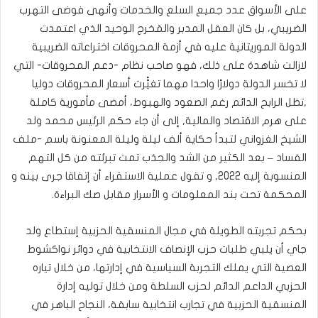
على الأسواق عدد جميع السلع والخدمات وأنهى فوضى التهرب
الضريبي، بل كان العقل المدبر والمَخرج الوحيد الذي اعتمدت
الدولة الموريتانية عليه في أزمة المحروقات اختراعاته الضريبية
لازالت شاهدة على ذلك، فهو صاحب نظام -دعم المحروقات- التي
لا تخسر الدولة دولارًا واحدا مهما تغيًّرت أسعار المحروقات دوليا
,تظل الرابح الدائم رغم الصعود والهبوط، أمضى مأمورية كاملة
على هرم الاقتصاد والمالية, إلى أن جاء حكم الرئيس محمد ولد
الشيخ الغزواني لتبدأ حكاية ألف ليلة وليلة المعنونة باسم -ملف
الفساد – بعد الكثير من الشد والجذب تمت تبرئته من كل التهم
المنسوبة إليه 2022, و تقول عملية الاستقراء أن إتفاقا جرى بينه و
المحكمة تحت بند المعلومات و الأسرار مقابل صك البراءة.
بحكم تجربته الطويلة في مجال المنسقية الحزبية إستطاع ولد
جاي أن يلبي طلبات حزب الإنصاف الانتخابية في دوائر نواكشوط
العصية التي يملك التجربة السياسية في إدارتها، من خلال تياره
الحزبي الداعم الدائم لحزب السلطة ومن خلال توليه إدارة
المنسقية الحزبية في تجارب انتخابية سابقة، النجاح الباهر في