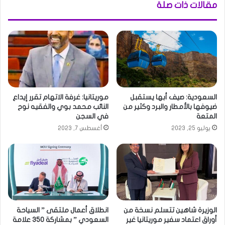
مقالات ذات صلة
السعودية: صيف أبها يستقبل
موريتانيا: غرفة الاتهام تقرر إيداع
ضيوفها بالأمطار والبرد وكثير من
النائب محمد بوي والفقيه نوح
المتعة
في السجن
يوليو 25, 2023
أغسطس 7, 2023
الوزيرة شاهين تتسلم نسخة من
انطلاق أعمال ملتقى ” السياحة
أوراق اعتماد سفير موريتانيا غير
السعودي ” بمشاركة 350 علامة