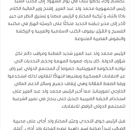
,تَكَستَمَ وجاء يخطو بثبات في يوم مشهود إلى مكتب السيد
رئيس الجمهورية محمد ولد عبد العزيز, إفتتح وزير المالية الكلام
بادئا بالثناء و تَزكية المختار و الرئيس منصتا و يَسترق النظر من حين
لآخر إلى مدير جبايته الجديد متكئًا على كرسيّه الهزاز في مكتبه
الفسيح و المُزيّن برفوف الكتب الاسلامية والعربية و الزركشة
والنقوش العصرية المتنوعة.
الرئيس محمد ولد عبد العزيز شديد الفطنة ومراقب دائم لكل
شؤون الدولة, كان يدرك صعوبة المهمة وحجم التحديات التي
تواجه الحكومة الموريتانية, خصوصا أن المجتمع الدولي غير راض
عن الانقلابات العسكرية ويعتبرها انتهاكًا للقانون لذلك استخدموا
ورقة الضغط الفعّالة وهي إيقاف جميع وسائل الدعم المالي
الخارجي لموريتانيا, مما أجبر الرئيس محمد ولد عبد العزيز على
استخدام الجباية الضريبية كبديل حتى ينجح في تمرير الشرعية
للمجتمع الدولي الرافض للانقلابات.
قبل الرئيس خوض التحدي وعيّن المختار ولد أجاي على مديرية
الضرائب لتبدأ صناعة اسم داهية عصره المختار ولد أجاي, أغلق