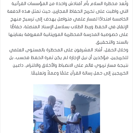
وتُعد محظرة السلام بأم آفنادش واحدة من المؤسسات القرآنية
التي واظبت على تخريج الحفاظ المجازين، حيث تمثل هذه الدفعة
الخامسة امتدادًا لمسار علمي متواصل يهدف إلى ترسيخ منهج
الإتقان في الحفظ وربط الطلاب بسلاسل الإسناد المتصلة، حفاظًا
على خصوصية المدرسة المحظرية الموريتانية المعروفة بعنايتها
بالسند والتحقيق.
وخلال الحفل، أشاد المشرفون على المحظرة بالمستوى العلمي
للخريجين، مؤكدين أن نيل الإجازة لم يكن ثمرة الحفظ فحسب، بل
نتيجة مسار تربوي قائم على الانضباط والأخلاق والالتزام، داعين
الخريجين إلى حمل رسالة القرآن علمًا وعملاً وتعليمًا.