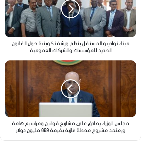
ميناء نواذيبو المستقل ينظم ورشة تكوينية حول القانون
الجديد للمؤسسات والشركات العمومية
مجلس الوزراء يصادق على مشاريع قوانين ومراسيم هامة
ويعتمد مشروع محطة غازية بقيمة 669 مليون دولار