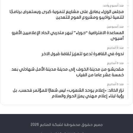
منذ أسبوع واحد
مجلس الوزراء يصادق على مشاريع تنموية كبرى ويستعرض برنامجًا
لتنمية نواذيبو ومشروع العوج للتعدين
منذ أسبوعين
المساعدة الافتراضية “حوراء” تبهر متدربي اتحاد الإعلاميين الأفرو
آسيوى
منذ 3 أسابيع
ندوة في القاهرة تدعو لتعزيز ثقافة قبول الاخر
منذ 3 أسابيع
مقديشو من مدينة الخوف إلى مدينة مدينة الأمل شهادتي بعد
خمسة عشر عاما من الغياب
منذ 3 أسابيع
نزار الخالد: «إعلام يوحد الشعوب» ليس شعارًا للمؤتمر فحسب، بل
رؤية لبناء إعلام مهني يعزز الحوار والسلام
جميع حقوق محفوظة لشبكة المتابع 2026