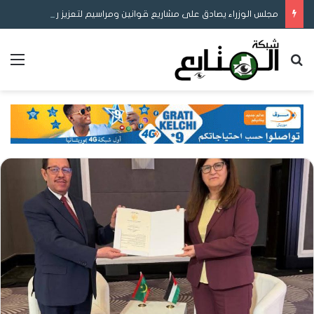
مجلس الوزراء يصادق على مشاريع قوانين ومراسيم لتعزيز ريادة الأعمال والمحتوى المحلي وإصلاح التوثيق والتعليم
بحث عن
الق