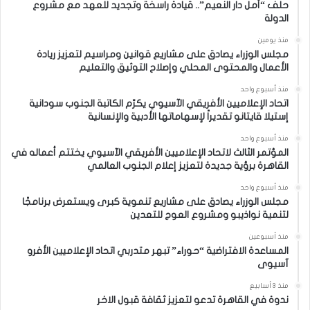
حلف “أمل دار النعيم”.. قيادة راسخة وتجديد للعهد مع مشروع
الدولة
منذ يومين
مجلس الوزراء يصادق على مشاريع قوانين ومراسيم لتعزيز ريادة
الأعمال والمحتوى المحلي وإصلاح التوثيق والتعليم
منذ أسبوع واحد
اتحاد الإعلاميين الأفريقي الآسيوي يكرّم الكاتبة الجنوب سودانية
إستيلا قايتانو تقديراً لإسهاماتها الأدبية والإنسانية
منذ أسبوع واحد
المؤتمر الثالث لاتحاد الإعلاميين الأفريقي الآسيوي يختتم أعماله في
القاهرة برؤية جديدة لتعزيز إعلام الجنوب العالمي
منذ أسبوع واحد
مجلس الوزراء يصادق على مشاريع تنموية كبرى ويستعرض برنامجًا
لتنمية نواذيبو ومشروع العوج للتعدين
منذ أسبوعين
المساعدة الافتراضية “حوراء” تبهر متدربي اتحاد الإعلاميين الأفرو
آسيوى
منذ 3 أسابيع
ندوة في القاهرة تدعو لتعزيز ثقافة قبول الاخر