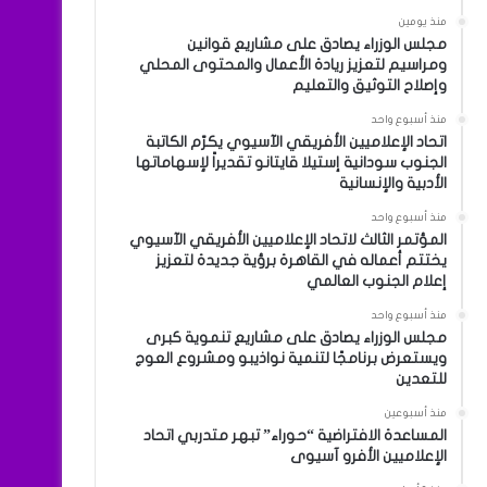
منذ يومين
مجلس الوزراء يصادق على مشاريع قوانين
ومراسيم لتعزيز ريادة الأعمال والمحتوى المحلي
وإصلاح التوثيق والتعليم
منذ أسبوع واحد
اتحاد الإعلاميين الأفريقي الآسيوي يكرّم الكاتبة
الجنوب سودانية إستيلا قايتانو تقديراً لإسهاماتها
الأدبية والإنسانية
منذ أسبوع واحد
المؤتمر الثالث لاتحاد الإعلاميين الأفريقي الآسيوي
يختتم أعماله في القاهرة برؤية جديدة لتعزيز
إعلام الجنوب العالمي
منذ أسبوع واحد
مجلس الوزراء يصادق على مشاريع تنموية كبرى
ويستعرض برنامجًا لتنمية نواذيبو ومشروع العوج
للتعدين
منذ أسبوعين
المساعدة الافتراضية “حوراء” تبهر متدربي اتحاد
الإعلاميين الأفرو آسيوى