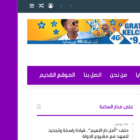
تسجيل الدخول
مقال عشوائي
إضافة عمود ج
 والتعليم
ا
من نحن
اتصل بنا
الموقع القديم
على مدار الساعة
منذ يومين
حلف “أمل دار النعيم”.. قيادة راسخة وتجديد
للعهد مع مشروع الدولة