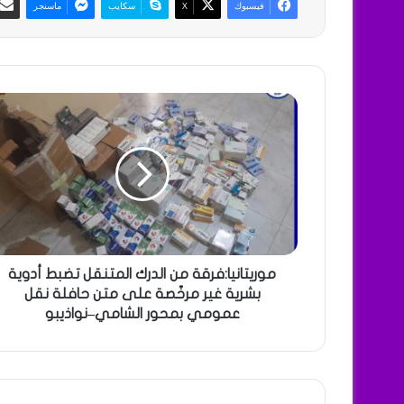
فيسبوك
X
سكايب
ماسنجر
موريتانيا:فرقة من الدرك المتنقل تضبط أدوية
بشرية غير مرخّصة على متن حافلة نقل
عمومي بمحور الشامي–نواذيبو