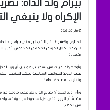
بيرام ولد الداه: تصر
الإكراه ولا ينبغي ال
يناير 29, 2026
المتابع:نواكشوط –قال النائب البرلماني بيرام ولد الدا
اسويدات، خلال المؤتمر الصحفي الحكومي الأخير، لا 
متعددة.
وأوضح ولد اعبيد، في تسجيلين صوتيين، أن وزير العدل 
عليه الدولة المواقف السياسية بحكم المنصب، مشيرا
وتغليب المصلحة العامة.
ورأى ولد اعبيد أن تصريح الوزير جاء عقب خروجه من 
مضيفًا أن الوزير انتقى جزءًا محدودًا من موقفه، واصفًا
في الخطاب.