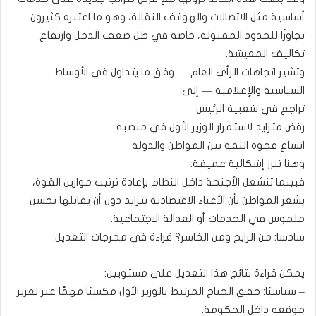
أساسية مثل الاتصالات والهواتف النقالة، وهو ما اعتبره كثيرون
تجاوزًا للحدود المقبولة، خاصة في ظل ضعف الدخل وارتفاع
تكاليف المعيشة.
وتشير اتجاهات الرأي العام — وفق ما يتداول في الأوساط
السياسية والإعلامية — إلى:
تراجع في شعبية الرئيس
رفض متزايد لاستمرار الوزير الأول في منصبه
اتساع فجوة الثقة بين المواطن والدولة
وهنا تبرز إشكالية عميقة:
فبينما تنشغل الأجنحة داخل النظام بإعادة ترتيب موازين القوة،
يشعر المواطن بأن الأعباء الاقتصادية تتزايد دون أن يقابلها تحسن
ملموس في الخدمات أو العدالة الاجتماعية.
سادسا: من الرابح ومن الخاسر؟ قراءة في مخرجات التعديل:
يمكن قراءة نتائج هذا التعديل على مستويين:
– سياسيًا: حقق الجناح المرتبط بالوزير الأول مكسبًا مهمًا عبر تعزيز
موقعه داخل الحكومة.