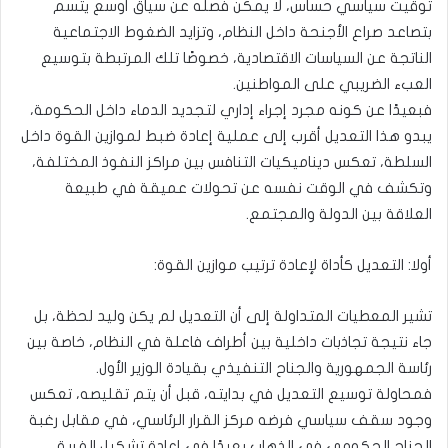
توقيت سياسي حساس، لا يمكن فصله عن سياق أوسع يتسم
بتصاعد صراع الأجنحة داخل النظام، وتزايد الضغوط الاجتماعية
الناتجة عن السياسات الاقتصادية، خصوصًا تلك المرتبطة بتوسيع
العبء الضريبي على المواطنين.
فبعيدًا عن كونه مجرد إجراء إداري لتجديد الدماء داخل الحكومة،
يبدو هذا التعديل أقرب إلى عملية إعادة ضبط لموازين القوة داخل
السلطة، تعكس ديناميكيات التنافس بين مراكز النفوذ المختلفة،
وتكشف في الوقت نفسه عن تحولات عميقة في طبيعة
العلاقة بين الدولة والمجتمع.
أولا: التعديل كأداة لإعادة ترتيب موازين القوة:
تشير المعطيات المتداولة إلى أن التعديل لم يكن وليد لحظة، بل
جاء نتيجة تجاذبات داخلية بين أطراف فاعلة في النظام، خاصة بين
رئاسة الجمهورية والجناح التنفيذي بقيادة الوزير الأول.
فمحاولة توسيع التعديل في بدايته، قبل أن يتم تقليصه، تعكس
وجود سقف سياسي فرضه مركز القرار الرئاسي، في مقابل رغبة
الجناح الحكومي في الذهاب بعيدًا في إعادة تشكيل الفريق