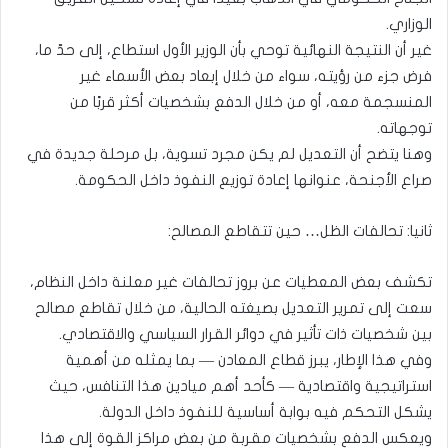
الوزاري.
غير أن النتيجة النهائية توحي بأن الوزير الأول استطاع، إلى حدّ ما،
فرض جزء من رؤيته، سواء من خلال إبعاد بعض الأسماء غير
المنسجمة معه، أو من خلال الدفع بشخصيات أكثر قربًا من
توجهاته.
وهنا يتضح أن التعديل لم يكن مجرد تسوية، بل مرحلة جديدة في
صراع الأجنحة، عنوانها إعادة توزيع النفوذ داخل الحكومة.
ثانيا: تحالفات الظل… حين تتقاطع المصالح:
تكشف بعض المعطيات عن بروز تحالفات غير معلنة داخل النظام،
سعت إلى تمرير التعديل بصيغته الحالية، من خلال تقاطع مصالح
بين شخصيات ذات تأثير في دوائر القرار السياسي والاقتصادي.
وفي هذا الإطار، يبرز قطاع المعادن — بما يمثله من أهمية
استراتيجية واقتصادية — كأحد أهم ميادين هذا التنافس، حيث
يشكل التحكم فيه بوابة أساسية للنفوذ داخل الدولة.
ويعكس الدفع بشخصيات مقربة من بعض مراكز القوة إلى هذا