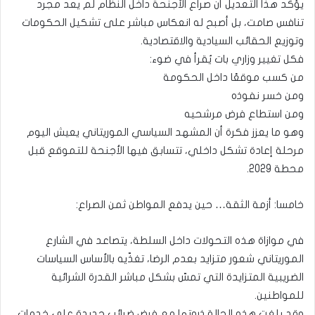
يؤكد هذا التعديل أن صراع الأجنحة داخل النظام لم يعد مجرد
تنافس صامت، بل أصبح له انعكاس مباشر على تشكيل الحكومات
وتوزيع الحقائب السيادية والاقتصادية.
فكل تغيير وزاري بات يُقرأ في ضوء:
من كسب موقعًا داخل الحكومة
ومن خسر نفوذه
ومن استطاع فرض مرشحيه
وهو ما يعزز فكرة أن المشهد السياسي الموريتاني يعيش اليوم
مرحلة إعادة تشكل داخلي، تتسابق فيها الأجنحة للتموقع قبل
محطة 2029.
خامسا: أزمة الثقة… حين يدفع المواطن ثمن الصراع:
في موازاة هذه التحولات داخل السلطة، يتصاعد في الشارع
الموريتاني شعور متزايد بعدم الرضا، تغذّيه بالأساس السياسات
الضريبية المتزايدة التي تمسّ بشكل مباشر القدرة الشرائية
للمواطنين.
وقد بلغت هذه الحالة ذروتها مع فرض ضرائب جديدة على خدمات