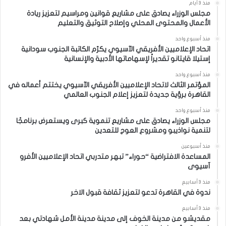
منذ 3 أيام
مجلس الوزراء يصادق على مشاريع قوانين ومراسيم لتعزيز ريادة
الأعمال والمحتوى المحلي وإصلاح التوثيق والتعليم
منذ أسبوع واحد
اتحاد الإعلاميين الأفريقي الآسيوي يكرّم الكاتبة الجنوب سودانية
إستيلا قايتانو تقديراً لإسهاماتها الأدبية والإنسانية
منذ أسبوع واحد
المؤتمر الثالث لاتحاد الإعلاميين الأفريقي الآسيوي يختتم أعماله في
القاهرة برؤية جديدة لتعزيز إعلام الجنوب العالمي
منذ أسبوع واحد
مجلس الوزراء يصادق على مشاريع تنموية كبرى ويستعرض برنامجًا
لتنمية نواذيبو ومشروع العوج للتعدين
منذ أسبوعين
المساعدة الافتراضية “حوراء” تبهر متدربي اتحاد الإعلاميين الأفرو
آسيوى
منذ 3 أسابيع
ندوة في القاهرة تدعو لتعزيز ثقافة قبول الاخر
منذ 3 أسابيع
مقديشو من مدينة الخوف إلى مدينة مدينة الأمل شهادتي بعد