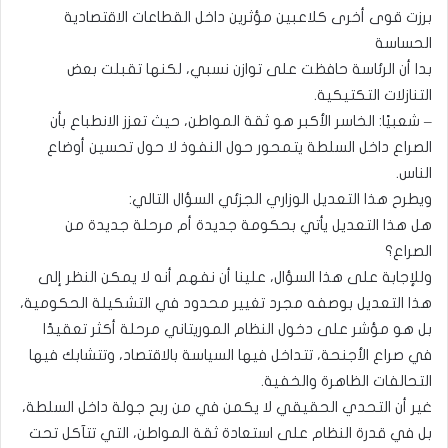
برزت قوى أخرى كلاعبين مؤثرين داخل القطاعات الاقتصادية
الحساسة
بدا أن الرئاسة حافظت على توازن نسبي، لكنها تقبلت بعض
التنازلات التكتيكية.
– شعبيًا: الخاسر الأكبر هو ثقة المواطن، حيث تعزز الانطباع بأن
الصراع داخل السلطة يتمحور حول النفوذ لا حول تحسين أوضاع
الناس.
ويطرح هذا التعديل الوزاري الجزئي السؤال التالي:
هل هذا التعديل يأتي بحكومة جديدة أم مرحلة جديدة من
الصراع؟
وللإجابة على هذا السؤال، علينا أن نفهم أنه لا يمكن النظر إلى
هذا التعديل بوصفه مجرد تغيير محدود في التشكيلة الحكومية،
بل هو مؤشر على دخول النظام الموريتاني مرحلة أكثر تعقيدًا
في صراع الأجنحة، تتداخل فيها السياسة بالاقتصاد، وتتشابك فيها
التحالفات الظاهرة والخفية.
غير أن التحدي الحقيقي لا يكمن في من ربح جولة داخل السلطة،
بل في قدرة النظام على استعادة ثقة المواطن، التي تتآكل تحت