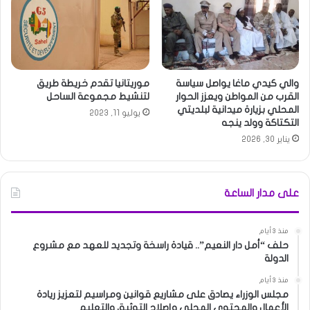
والي كيدي ماغا يواصل سياسة
موريتانيا تقدم خريطة طريق
القرب من المواطن ويعزز الحوار
لتنشيط مجموعة الساحل
المحلي بزيارة ميدانية لبلديتي
يوليو 11, 2023
التكتاكة وولد ينجه
يناير 30, 2026
على مدار الساعة
منذ 3 أيام
حلف “أمل دار النعيم”.. قيادة راسخة وتجديد للعهد مع مشروع
الدولة
منذ 3 أيام
مجلس الوزراء يصادق على مشاريع قوانين ومراسيم لتعزيز ريادة
الأعمال والمحتوى المحلي وإصلاح التوثيق والتعليم