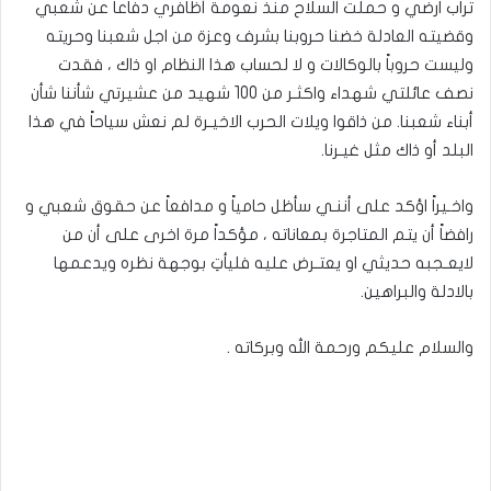
تراب ارضي و حملت السلاح منذ نعومة أظافري دفاعاً عن شعبي
وقضيته العادلة خضنا حروبنا بشرف وعزة من اجل شعبنا وحريته
وليست حروباً بالوكالات و لا لحساب هذا النظام او ذاك ، فقدت
نصف عائلتي شهداء واكثـر من 100 شهيد من عشيرتي شأننا شأن
أبناء شعبنا. من ذاقوا ويلات الحرب الاخيـرة لم نعش سياحاً في هذا
البلد أو ذاك مثل غيـرنا.
واخـيراً اؤكد على أننـي سأظل حامياً و مدافعاً عن حقوق شعبي و
رافضاً أن يتم المتاجرة بمعاناته ، مؤكداً مرة اخرى على أن من
لايعـجبه حديثي او يعتـرض عليه فليأتِ بوجهة نظره ويدعمها
بالادلة والبراهين.
والسلام عليكم ورحمة الله وبركاته .