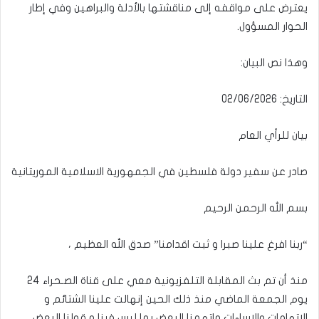
يعترض على مواقفه إلى مناقشتها بالأدلة والبراهين وفي إطار
الحوار المسؤول.
وهذا نص البيان:
التاريخ: 02/06/2026
بيان للرأي العام
صادر عن سفير دولة فلسطين في الجمهورية الاسلامية الموريتانية
بسم الله الرحمن الرحيم
“ربنا افرغ علينا صبرا و ثبت اقدامنا” صدق الله العظيم ،
منذ أن تم بث المقابلة التلفزيونية معي على قناة الصـحراء 24
يوم الجمعة الماضي منذ ذلك الحين إنهالت علينا الشتائم و
الإتهامات والإساءات وإتهمنا البعض بما ليس فينا و قولنا البعض