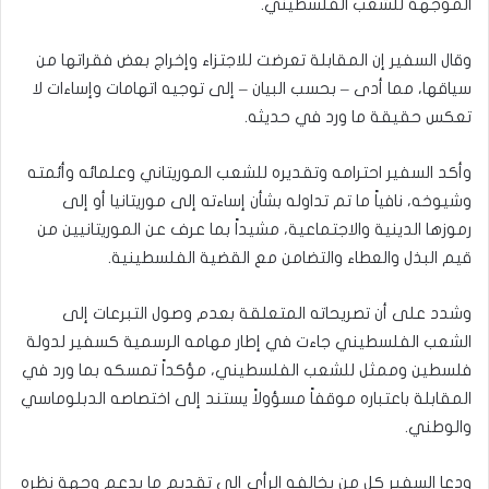
الموجهة للشعب الفلسطيني.
وقال السفير إن المقابلة تعرضت للاجتزاء وإخراج بعض فقراتها من
سياقها، مما أدى – بحسب البيان – إلى توجيه اتهامات وإساءات لا
تعكس حقيقة ما ورد في حديثه.
وأكد السفير احترامه وتقديره للشعب الموريتاني وعلمائه وأئمته
وشيوخه، نافياً ما تم تداوله بشأن إساءته إلى موريتانيا أو إلى
رموزها الدينية والاجتماعية، مشيداً بما عرف عن الموريتانيين من
قيم البذل والعطاء والتضامن مع القضية الفلسطينية.
وشدد على أن تصريحاته المتعلقة بعدم وصول التبرعات إلى
الشعب الفلسطيني جاءت في إطار مهامه الرسمية كسفير لدولة
فلسطين وممثل للشعب الفلسطيني، مؤكداً تمسكه بما ورد في
المقابلة باعتباره موقفاً مسؤولاً يستند إلى اختصاصه الدبلوماسي
والوطني.
ودعا السفير كل من يخالفه الرأي إلى تقديم ما يدعم وجهة نظره