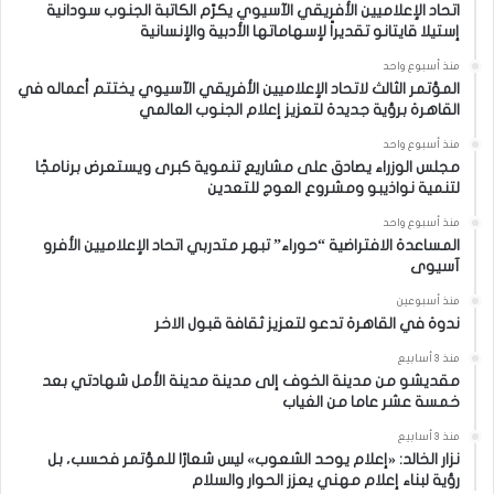
اتحاد الإعلاميين الأفريقي الآسيوي يكرّم الكاتبة الجنوب سودانية
إستيلا قايتانو تقديراً لإسهاماتها الأدبية والإنسانية
منذ أسبوع واحد
المؤتمر الثالث لاتحاد الإعلاميين الأفريقي الآسيوي يختتم أعماله في
القاهرة برؤية جديدة لتعزيز إعلام الجنوب العالمي
منذ أسبوع واحد
مجلس الوزراء يصادق على مشاريع تنموية كبرى ويستعرض برنامجًا
لتنمية نواذيبو ومشروع العوج للتعدين
منذ أسبوع واحد
المساعدة الافتراضية “حوراء” تبهر متدربي اتحاد الإعلاميين الأفرو
آسيوى
منذ أسبوعين
ندوة في القاهرة تدعو لتعزيز ثقافة قبول الاخر
منذ 3 أسابيع
مقديشو من مدينة الخوف إلى مدينة مدينة الأمل شهادتي بعد
خمسة عشر عاما من الغياب
منذ 3 أسابيع
نزار الخالد: «إعلام يوحد الشعوب» ليس شعارًا للمؤتمر فحسب، بل
رؤية لبناء إعلام مهني يعزز الحوار والسلام