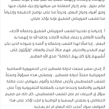
مالم نقول ، وتم إخراج المقابلة من سياقها وإجـتزاء فقرات منها
وفق أهواء ومزاج البعض، وحرصاً منا على توضيح الحقيقة وإحتراماً
منا للشعب الموريتاني الشقيق فإننا نؤكد مايلي:
1. إحترامنا و تقديرنا للشعب الموريتاني الشقيق وعلمائه الأجلاء
وأئمته الأفاضل و زعماء قبائله الأماجد وحاشا لله ما إتهمنا به
البعض ، إننا اسأنا لهذا الشعب وعلمائه و أئمته و شيوخه الذين نكن
لهم التقدير والاحترام. فهم مثالاً للبذل والعطاء “وَيُؤْثِرُونَ عَلَى
أَنفُسِهِمْ وَلَوْ كَانَ بِهِمْ خَصَاصَةٌ” صدق الله العظيم.
2. إننـي سفير مبتعث لدولة فلسطين لدى الجمهورية الاسلامية
الموريتانية ممثلاً لدولة فلسطين ، وبصفتي هذه مسؤولاً وممثلاً
للشعب الفلسطيني وأرعى مصالحه وأقوم بمهامي تحت مظلة
القوانين والانظمة وعندما صرحت بالمقابلة التلفزيونية ورداً على
سؤال إن التبرعات لم تصل للشعب الفلسطيني، كان ذلك من صميم
اختصاصي و بصفتي الرسمية و الوطنية و لازلت اؤكد على هذا
الموقف سواء أعجب ذلك البعض ام لم يعـجبه .