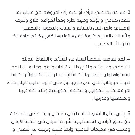
3. من كان يخالفني الرأي أو لديه رأي آخر وهذا حق فليأتِ بما
ينقض كلامي و يؤكد وجهة نظره وفقاً لقواعد اخلاق وشرف
الاختلاف ولكن ليس بالشتائم والسباب والتخوين والتكفيـر
والأساليب الغيـر محترمة. “قل هاتوا برهانكم إن كنتم صادقين”
صدق الله العظيم .
4. لقد تعرضت شـخصياً لسيل من الشتائم و الالفاظ البذيئة
لشـخصي وما امثله والتـي طالت قيادات و رموز وطنية، لن ننحدر
لمستواها ولن نرد عليها إحتراماً لإنفسنا ولما نمثله اولاً واحتراما
لدولة موريتانيا التـي نحن موجودون على ترابها الطيب ثانياً، ونتـرك
امر معالجتها للقوانين والانظمة الموريتانية وكلنا ثقة فيها
وبحكمتها وقدرتها .
5. إننـي امثل الشعب الفلسطيني بصفتي و بشـخصي لقد جئت
من عمق الأراضي الفلسطينية، شُردت اسرتي في النكبة الاولى
وعاشت في مخيمات اللاجئين وايضا عشت وتربيت بين شعبي و