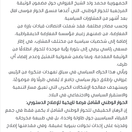
الجمهورية محمد ولد الشيخ الغزواني حول مضمون الوثيقة
المرجعية للحوار الوطني، التي أعدها منسق الحوار موسى افال
بعد أشهر من المشاورات السياسية.
وحسب مصادر مطلعة، فقد شملت الاتصالات قيادات بارزة من
المعارضة، من ضمنهم زعيم مؤسسة المعارضة الديمقراطية،
إضافة إلى شخصيات سياسية من مختلف المشارب، في إطار
مسعى رئاسي يرمي إلى بلورة رؤية موحدة للحوار، انطلاقًا من
الوثيقة المقدمة، وبما يضمن شمولية التمثيل وعدم إقصاء أي
طرف.
ويأتي هذا الحراك السياسي في سياق تعهدات متكررة من الرئيس
غزواني بإطلاق حوار سياسي جامع لا يُقصي طرفًا ولا موضوعًا،
ويستهدف معالجة الإشكالات الكبرى التي تعيق مسار التنمية
والاستقرار السياسي والاجتماعي في البلاد.
الحوار الوطني الشامل فرصة تاريخية للإصلاح الدستوري:
إن الرهان الحقيقي للحوار الوطني الشامل لا يكمن فقط في جمع
الفرقاء السياسيين حول طاولة واحدة، بل في طبيعة مخرجاته
وقدرته على إحداث تحولات بنيوية عميقة، وفي مقدمتها إصلاح