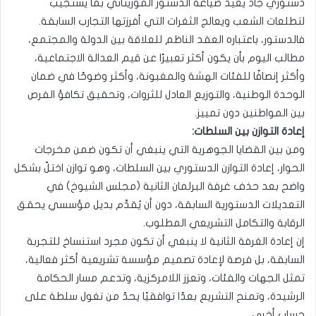
دستوري جاد يعيد صياغة الدستور الموريتاني بما يستجيب
لتطلعات الشعب ويعالج الثغرات التي أفرزتها التجارب السابقة.
فالدستور، باعتباره العقد الناظم للعلاقة بين الدولة والمجتمع،
مطالب اليوم بأن يكون أكثر تعبيرًا عن قيم العدالة الاجتماعية،
وأكثر إنصافًا للفئات الهشة والمغبونة، وأكثر وضوحًا في ضمان
الوحدة الوطنية، والتوزيع العادل للثروات، وتحقيق تكافؤ الفرص
بين المواطنين دون تمييز.
إعادة التوازن بين السلطات:
ومن بين القضايا الجوهرية التي ينبغي أن تكون ضمن مخرجات
الحوار، إعادة التوازن الدستوري بين السلطات، وهو توازن اختلّ بشكل
واضح بعد حذف غرفة البرلمان الثانية (مجلس الشيوخ) في
التعديلات الدستورية السابقة، دون أن يُقدَّم بديل مؤسسي يحقق
الرقابة والتكامل التشريعي المطلوب.
إن إعادة الغرفة الثانية لا ينبغي أن تكون مجرد استنساخ للتجربة
السابقة، بل فرصة لإعادة تصميم مؤسسة تشريعية أكثر فعالية،
تمثل الجهات والفئات، وتعزز اللامركزية، وتدعم مسار الحكامة
الرشيدة، وتمنح التشريع بعدًا توافقيًا يحدّ من تغول سلطة على
حساب أخرى.