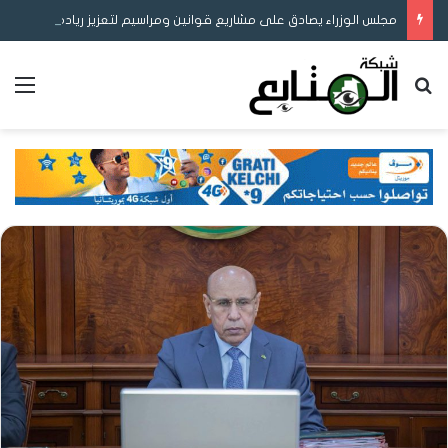
مجلس الوزراء يصادق على مشاريع قوانين ومراسيم لتعزيز ريادة الأعمال والمحتوى المحلي وإصلاح التوثيق والتعليم
بحث عن
الق